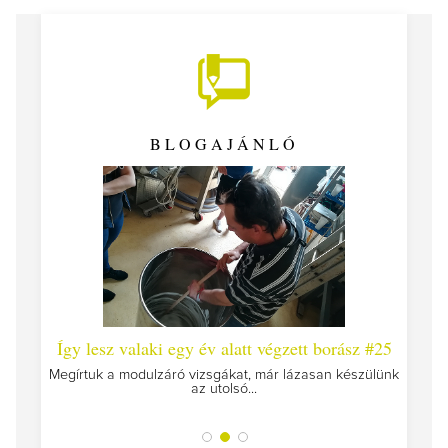
BLOGAJÁNLÓ
 #26 -
Így lesz valaki egy év alatt végzett borász #25
Így l
Megírtuk a modulzáró vizsgákat, már lázasan készülünk
az utolsó...
tokat
A jár