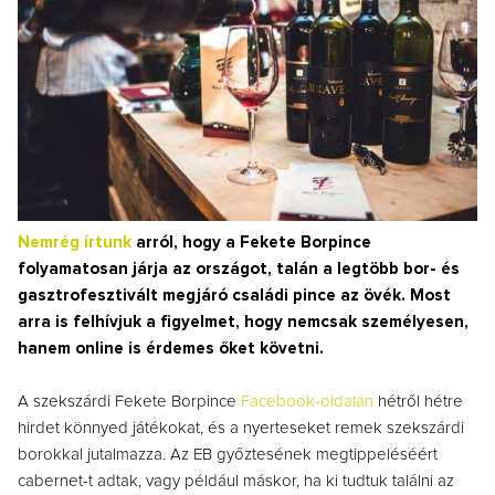
Nemrég írtunk
arról, hogy a Fekete Borpince
folyamatosan járja az országot, talán a legtöbb bor- és
gasztrofesztivált megjáró családi pince az övék. Most
arra is felhívjuk a figyelmet, hogy nemcsak személyesen,
hanem online is érdemes őket követni.
A szekszárdi Fekete Borpince
Facebook-oldalán
hétről hétre
hirdet könnyed játékokat, és a nyerteseket remek szekszárdi
borokkal jutalmazza. Az EB győztesének megtippeléséért
cabernet-t adtak, vagy például máskor, ha ki tudtuk találni az