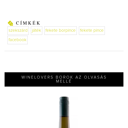
CÍMKÉK
szekszárd
játék
fekete borpince
fekete pince
facebook
WINELOVERS BOROK AZ OLVASÁS
MELLÉ