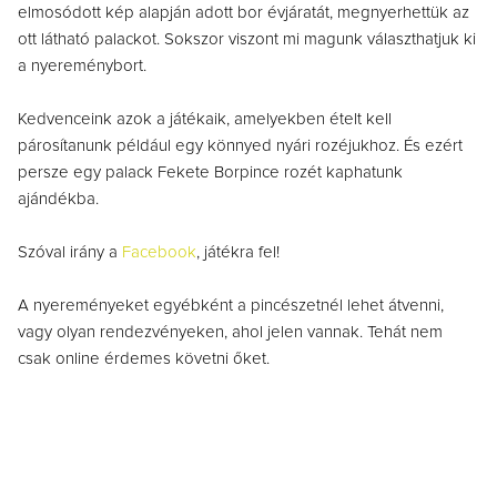
elmosódott kép alapján adott bor évjáratát, megnyerhettük az
ott látható palackot. Sokszor viszont mi magunk választhatjuk ki
a nyereménybort.
Kedvenceink azok a játékaik, amelyekben ételt kell
párosítanunk például egy könnyed nyári rozéjukhoz. És ezért
persze egy palack Fekete Borpince rozét kaphatunk
ajándékba.
Szóval irány a
Facebook
, játékra fel!
A nyereményeket egyébként a pincészetnél lehet átvenni,
vagy olyan rendezvényeken, ahol jelen vannak. Tehát nem
csak online érdemes követni őket.