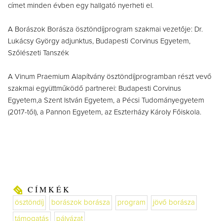
címet minden évben egy hallgató nyerheti el.
A Borászok Borásza ösztöndíjprogram szakmai vezetője: Dr.
Lukácsy György adjunktus, Budapesti Corvinus Egyetem,
Szőlészeti Tanszék
A Vinum Praemium Alapítvány ösztöndíjprogramban részt vevő
szakmai együttműködő partnerei: Budapesti Corvinus
Egyetem,a Szent István Egyetem, a Pécsi Tudományegyetem
(2017-től), a Pannon Egyetem, az Eszterházy Károly Főiskola.
CÍMKÉK
ösztöndíj
borászok borásza
program
jövő borásza
támogatás
pályázat