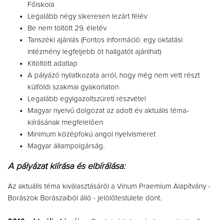
Főiskola
Legalább négy sikeresen lezárt félév
Be nem töltött 29. életév
Tanszéki ajánlás (Fontos információ: egy oktatási
intézmény legfeljebb öt hallgatót ajánlhat)
Kitöltött adatlap
A pályázó nyilatkozata arról, hogy még nem vett részt
külföldi szakmai gyakorlaton
Legalább egyigazoltszüreti részvétel
Magyar nyelvű dolgozat az adott év aktuális téma-
kiírásának megfelelően
Minimum középfokú angol nyelvismeret
Magyar állampolgárság.
A pályázat kiírása és elbírálása:
Az aktuális téma kiválasztásáról a Vinum Praemium Alapítvány -
Borászok Borászaiból álló - jelölőtestülete dönt.