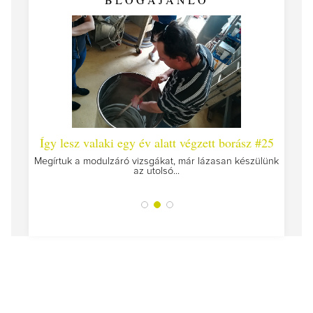
 #26 -
Így lesz valaki egy év alatt végzett borász #25
Így l
Megírtuk a modulzáró vizsgákat, már lázasan készülünk
az utolsó...
tokat
A jár