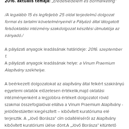
2016. aktuális témája:
„Eredetvédelem és bormarketing”
/A legalább 15 és legfeljebb 25 oldal terjedelmű dolgozat
formai és tartalmi követelményeinél a Pályázó által látogatott
felsőoktatási intézmény szakdolgozat készítési útmutatója az
irányadó./
A pályázati anyagok leadásának határideje:
2016. szeptember
1.
A pályázati anyagok leadásának helye:
a Vinum Praemium
Alapítvány székhelye.
A beérkezett dolgozatokat az alapítvány által felkért szakirányú
egyetemi oktatók előzetesen értékelik,majd oktatási
intézményenként a legjobbra értékelt dolgozatot rövid
szakmai összefoglalóval ellátva a Vinum Praemium Alapítvány -
jelölőtestülettel kiegészített – kibővített kuratóriuma elé
terjesztik. A „Jövő Borásza” cím odaítéléséről az Alapítvány
kibővített kuratóriumi ülése dönt.A „Jövő Borásza” kitüntető