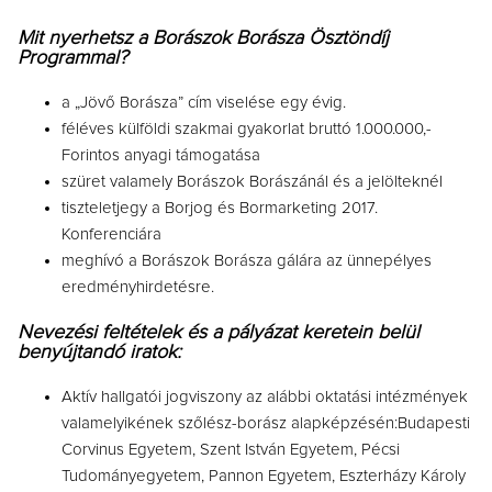
Mit nyerhetsz a Borászok Borásza Ösztöndíj
Programmal?
a „Jövő Borásza” cím viselése egy évig.
féléves külföldi szakmai gyakorlat bruttó 1.000.000,-
Forintos anyagi támogatása
szüret valamely Borászok Borászánál és a jelölteknél
tiszteletjegy a Borjog és Bormarketing 2017.
Konferenciára
meghívó a Borászok Borásza gálára az ünnepélyes
eredményhirdetésre.
Nevezési feltételek és a pályázat keretein belül
benyújtandó iratok:
Aktív hallgatói jogviszony az alábbi oktatási intézmények
valamelyikének szőlész-borász alapképzésén:Budapesti
Corvinus Egyetem, Szent István Egyetem, Pécsi
Tudományegyetem, Pannon Egyetem, Eszterházy Károly