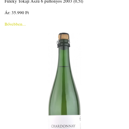
Füleky Tokaji Aszú 6 puttonyos 2003 (0,5l)
Ár: 35.990 Ft
Bővebben...