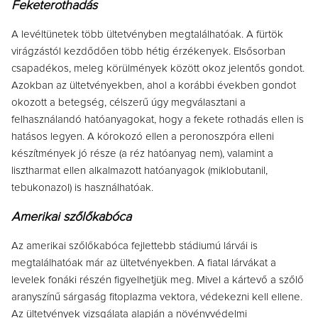
Feketerothadás
A levéltünetek több ültetvényben megtalálhatóak. A fürtök
virágzástól kezdődően több hétig érzékenyek. Elsősorban
csapadékos, meleg körülmények között okoz jelentős gondot.
Azokban az ültetvényekben, ahol a korábbi években gondot
okozott a betegség, célszerű úgy megválasztani a
felhasználandó hatóanyagokat, hogy a fekete rothadás ellen is
hatásos legyen. A kórokozó ellen a peronoszpóra elleni
készítmények jó része (a réz hatóanyag nem), valamint a
lisztharmat ellen alkalmazott hatóanyagok (miklobutanil,
tebukonazol) is használhatóak.
Amerikai szőlőkabóca
Az amerikai szőlőkabóca fejlettebb stádiumú lárvái is
megtalálhatóak már az ültetvényekben. A fiatal lárvákat a
levelek fonáki részén figyelhetjük meg. Mivel a kártevő a szőlő
aranyszínű sárgaság fitoplazma vektora, védekezni kell ellene.
Az ültetvények vizsgálata alapján a növényvédelmi