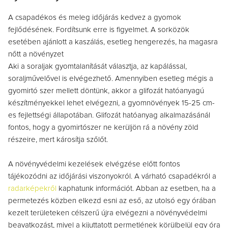
A csapadékos és meleg időjárás kedvez a gyomok
fejlődésének. Fordítsunk erre is figyelmet. A sorközök
esetében ajánlott a kaszálás, esetleg hengerezés, ha magasra
nőtt a növényzet
Aki a soraljak gyomtalanítását választja, az kapálással,
soraljművelővel is elvégezhető. Amennyiben esetleg mégis a
gyomirtó szer mellett döntünk, akkor a glifozát hatóanyagú
készítményekkel lehet elvégezni, a gyomnövények 15-25 cm-
es fejlettségi állapotában. Glifozát hatóanyag alkalmazásánál
fontos, hogy a gyomirtószer ne kerüljön rá a növény zöld
részeire, mert károsítja szőlőt.
A növényvédelmi kezelések elvégzése előtt fontos
tájékozódni az időjárási viszonyokról. A várható csapadékról a
radarképekről
kaphatunk információt. Abban az esetben, ha a
permetezés közben elkezd esni az eső, az utolsó egy órában
kezelt területeken célszerű újra elvégezni a növényvédelmi
beavatkozást, mivel a kijuttatott permetlének körülbelül egy óra