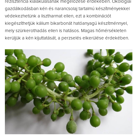
rezisztencia kialakulásának megelőzése érdekében. Ökológiai
gazdálkodásban kén és narancsolaj tartalmú készítményekkel
védekezhetünk a lisztharmat ellen, ezt a kombinációt
kiegészíthetjük kálium bikarbonát hatóanyagú készítménnyel,
mely szürkerothadás ellen is hatásos. Magas hőmérsékleten
kerüljük a kén kijuttatását, a perzselés elkerülése érdekében.