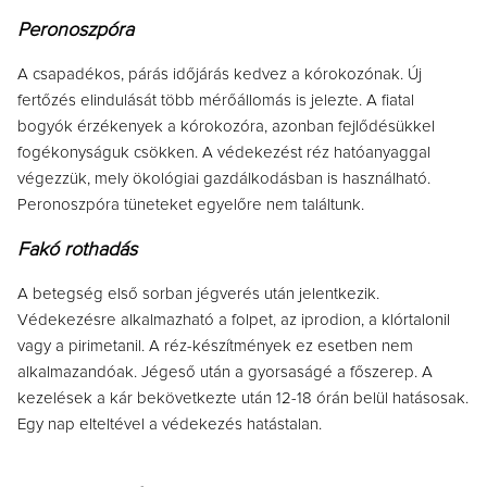
Peronoszpóra
A csapadékos, párás időjárás kedvez a kórokozónak. Új
fertőzés elindulását több mérőállomás is jelezte. A fiatal
bogyók érzékenyek a kórokozóra, azonban fejlődésükkel
fogékonyságuk csökken. A védekezést réz hatóanyaggal
végezzük, mely ökológiai gazdálkodásban is használható.
Peronoszpóra tüneteket egyelőre nem találtunk.
Fakó rothadás
A betegség első sorban jégverés után jelentkezik.
Védekezésre alkalmazható a folpet, az iprodion, a klórtalonil
vagy a pirimetanil. A réz-készítmények ez esetben nem
alkalmazandóak. Jégeső után a gyorsaságé a főszerep. A
kezelések a kár bekövetkezte után 12-18 órán belül hatásosak.
Egy nap elteltével a védekezés hatástalan.