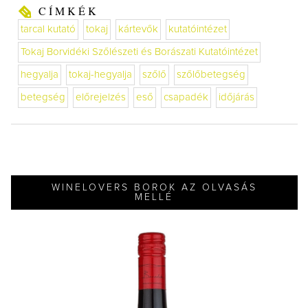
CÍMKÉK
tarcal kutató
tokaj
kártevők
kutatóintézet
Tokaj Borvidéki Szőlészeti és Borászati Kutatóintézet
hegyalja
tokaj-hegyalja
szőlő
szőlőbetegség
betegség
előrejelzés
eső
csapadék
időjárás
WINELOVERS BOROK AZ OLVASÁS
MELLÉ