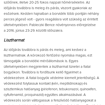
szőlőnek, illetve 20-25 fokos nappali hőmérsékletre. Az
időjárás továbbra is meleg és párás, viszont gyakoriak az
esőzések. Kedden hajnalban a borvidék több pontján néhány
perces jégeső volt - gyors reagálásra volt szükség az érintett
ültetvényekben. Pableczki Bence növényorvos előrejelzése
a
2016. június 23-29. közötti időszakra.
Lisztharmat
Az időjárás továbbra is párás és meleg, ami kedvez a
lisztharmatnak. A kórokozó fertőzési nyomása magas, ezt
támogatják a borvidéki mérőállomások is. Egyes
ültetvényekben megjelentek a lisztharmat tünetei a fiatal
bogyókon. Továbbra is fordítsunk kellő figyelmet a
védekezésre. A fiatal bogyók védelme kiemelt jelentőségű. A
védekezést folytassuk kontakt (kén, meptildinokap) és
szisztemikus hatóanyag (piriofenon, tebukonazol, quinoxifen,
cyflufenamid, proquinazid) együttes alkalmazásával. A
védekezés során váltogassuk a felszívódó hatóanyagokat a