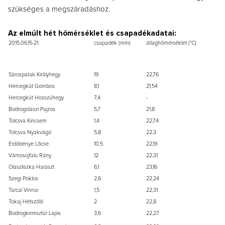
szükséges a megszáradáshoz.
Az elmúlt hét hőmérséklet és csapadékadatai:
2015.06.15-21.
csapadék (mm)
átlaghőmérséklet (°C)
Sárospatak Királyhegy
19
22,76
Hercegkút Gombos
8,1
21,54
Hercegkút Hosszúhegy
7,4
-
Bodrogolaszi Pajzos
5,7
21,8
Tolcsva Kincsem
1,4
22,74
Tolcsva Nyakvágó
5,8
22,3
Erdőbénye Lőcse
10,5
22,19
Vámosújfalu Rány
12
22,31
Olaszliszka Haraszt
6,1
23,16
Szegi Poklos
2,6
22,24
Tarcal Vinnai
1,5
22,31
Tokaj Hétszőlő
2
22,8
Bodrogkeresztúr Lapis
3,6
22,27