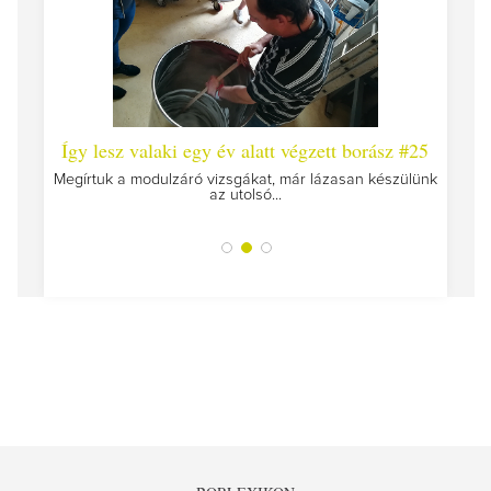
 #26 -
Így lesz valaki egy év alatt végzett borász #25
Így l
Megírtuk a modulzáró vizsgákat, már lázasan készülünk
az utolsó...
okat
A jár