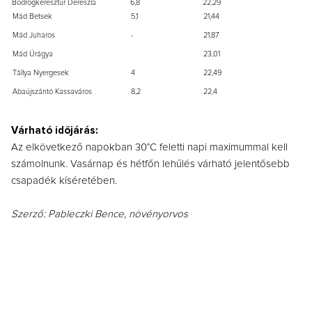
Bodrogkeresztúr Dereszla
6,8
22,29
Mád Betsek
5,1
21,44
Mád Juharos
-
21,87
Mád Úrágya
23,01
Tállya Nyergesek
4
22,49
Abaújszántó Kassaváros
8,2
22,4
Várható időjárás:
Az elkövetkező napokban 30°C feletti napi maximummal kell
számolnunk. Vasárnap és hétfőn lehűlés várható jelentősebb
csapadék kíséretében.
Szerző:
Pableczki Bence, n
övényorvos