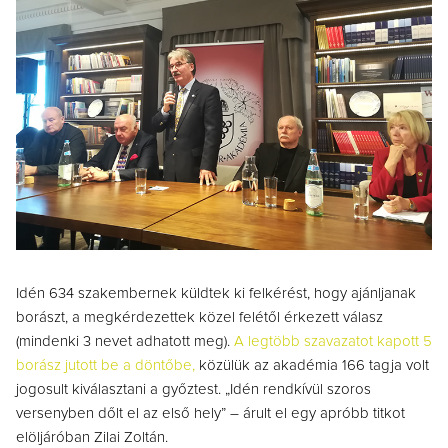
Idén 634 szakembernek küldtek ki felkérést, hogy ajánljanak
borászt, a megkérdezettek közel felétől érkezett válasz
(mindenki 3 nevet adhatott meg).
A legtöbb szavazatot kapott 5
borász jutott be a döntőbe,
közülük az akadémia 166 tagja volt
jogosult kiválasztani a győztest. „Idén rendkívül szoros
versenyben dőlt el az első hely” – árult el egy apróbb titkot
elöljáróban Zilai Zoltán.