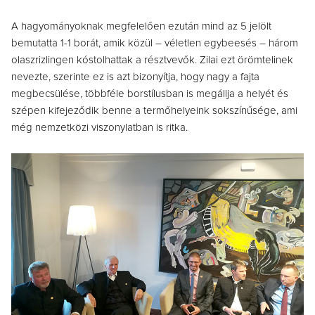
A hagyományoknak megfelelően ezután mind az 5 jelölt
bemutatta 1-1 borát, amik közül – véletlen egybeesés – három
olaszrizlingen kóstolhattak a résztvevők. Zilai ezt örömtelinek
nevezte, szerinte ez is azt bizonyítja, hogy nagy a fajta
megbecsülése, többféle borstílusban is megállja a helyét és
szépen kifejeződik benne a termőhelyeink sokszínűsége, ami
még nemzetközi viszonylatban is ritka.