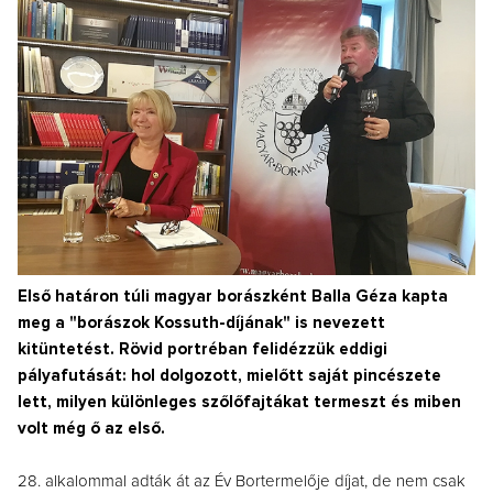
Első határon túli magyar borászként Balla Géza kapta
meg a "borászok Kossuth-díjának" is nevezett
kitüntetést. Rövid portréban felidézzük eddigi
pályafutását: hol dolgozott, mielőtt saját pincészete
lett, milyen különleges szőlőfajtákat termeszt és miben
volt még ő az első.
28. alkalommal adták át az Év Bortermelője díjat, de nem csak