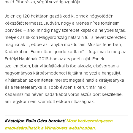
majd főborásza, végül vezérigazgatója.
Jelenleg 120 hektáron gazdálkodik, ennek négyötödén
kékszőlőt termeszt. „Tudván, hogy a Ménes híres történelmi
borvidék – ahol mindig nagy szerepet kaptak a helybeli fajták,
melyek az akkori Magyarország határain túl is nevet szereztek
maguknak –, ebbe az irányba mozdultam. Mustos fehérben,
Kadarkában, Furmintban gondolkodtam” – fogalmazta meg az
Erdélyi Naplónak 2016-ban az ars poeticaját. Ennek
szellemében, bár világfajtákkal is foglalkozik, elsősorban a
hagyományos kárpát-medencei fajtákra helyezi a hangsúlyt.
Kínálatában az említettek mellett megtalálható a királyleányka
és a feketeleányka is. Több évben sikerült már neki
Kadarisszima néven kadarkából vörös aszús bort készítenie,
ami egykor nem számított ekkora ritkaságnak.
Kóstoljon Balla Géza borokat!
Most kedvezményesen
megvásárolhatók a Winelovers webshopban.