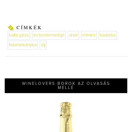
CÍMKÉK
balla géza
év bortermelője
arad
ménes
kadarka
feketeleányka
díj
WINELOVERS BOROK AZ OLVASÁS
MELLÉ