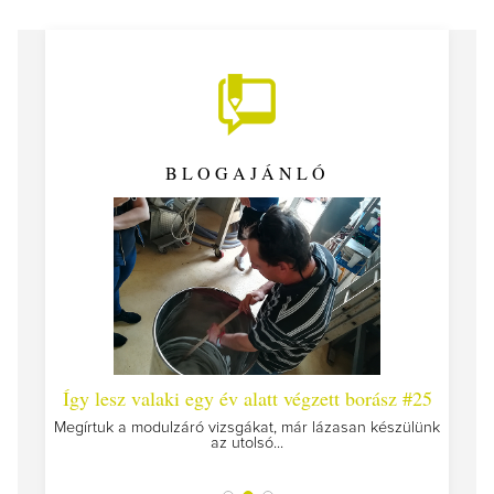
BLOGAJÁNLÓ
 #26 -
Így lesz valaki egy év alatt végzett borász #25
Így l
Megírtuk a modulzáró vizsgákat, már lázasan készülünk
az utolsó...
tokat
A jár