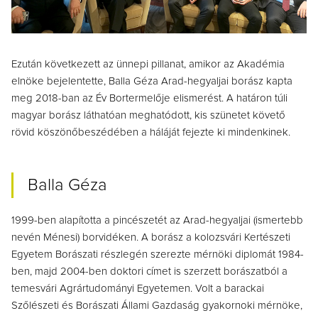
Ezután következett az ünnepi pillanat, amikor az Akadémia
elnöke bejelentette, Balla Géza Arad-hegyaljai borász kapta
meg 2018-ban az Év Bortermelője elismerést. A határon túli
magyar borász láthatóan meghatódott, kis szünetet követő
rövid köszönőbeszédében a háláját fejezte ki mindenkinek.
Balla Géza
1999-ben alapította a pincészetét az Arad-hegyaljai (ismertebb
nevén Ménesi) borvidéken. A borász a kolozsvári Kertészeti
Egyetem Borászati részlegén szerezte mérnöki diplomát 1984-
ben, majd 2004-ben doktori címet is szerzett borászatból a
temesvári Agrártudományi Egyetemen. Volt a barackai
Szőlészeti és Borászati Állami Gazdaság gyakornoki mérnöke,