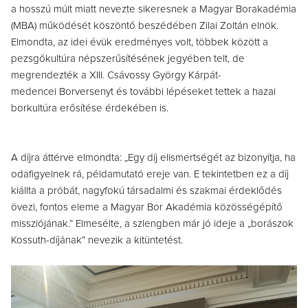
a hosszú múlt miatt nevezte sikeresnek a Magyar Borakadémia
(MBA) működését köszöntő beszédében Zilai Zoltán elnök.
Elmondta, az idei évük eredményes volt, többek között a
pezsgőkultúra népszerűsítésének jegyében telt, de
megrendezték a XIII. Csávossy György Kárpát-
medencei Borversenyt és további lépéseket tettek a hazai
borkultúra erősítése érdekében is.
A díjra áttérve elmondta: „Egy díj elismertségét az bizonyítja, ha
odafigyelnek rá, példamutató ereje van. E tekintetben ez a díj
kiállta a próbát, nagyfokú társadalmi és szakmai érdeklődés
övezi, fontos eleme a Magyar Bor Akadémia közösségépítő
missziójának.” Elmesélte, a szlengben már jó ideje a „borászok
Kossuth-díjának” nevezik a kitüntetést.