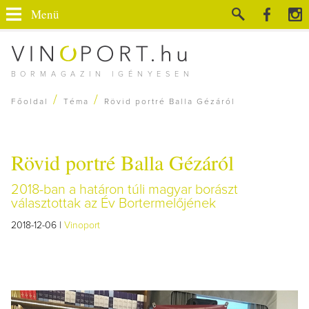
Menü
BORMAGAZIN IGÉNYESEN
/
/
Főoldal
Téma
Rövid portré Balla Gézáról
Rövid portré Balla Gézáról
2018-ban a határon túli magyar borászt
választottak az Év Bortermelőjének
2018-12-06 |
Vinoport