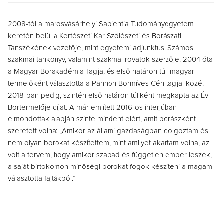
2008-tól a marosvásárhelyi Sapientia Tudományegyetem
keretén belül a Kertészeti Kar Szőlészeti és Borászati
Tanszékének vezetője, mint egyetemi adjunktus. Számos
szakmai tankönyv, valamint szakmai rovatok szerzője. 2004 óta
a Magyar Borakadémia Tagja, és első határon túli magyar
termelőként választotta a Pannon Bormíves Céh tagjai közé.
2018-ban pedig, szintén első határon túliként megkapta az Év
Bortermelője díjat. A már említett 2016-os interjúban
elmondottak alapján szinte mindent elért, amit borászként
szeretett volna: „Amikor az állami gazdaságban dolgoztam és
nem olyan borokat készítettem, mint amilyet akartam volna, az
volt a tervem, hogy amikor szabad és független ember leszek,
a saját birtokomon minőségi borokat fogok készíteni a magam
választotta fajtákból.”