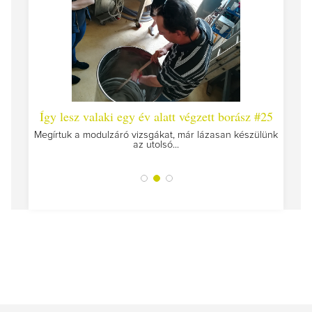
 #26 -
Így lesz valaki egy év alatt végzett borász #25
Így l
Megírtuk a modulzáró vizsgákat, már lázasan készülünk
az utolsó...
tokat
A jár