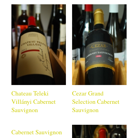
Chateau Teleki
Cezar Grand
Villányi Cabernet
Selection Cabernet
Sauvignon
Sauvignon
Cabernet Sauvignon