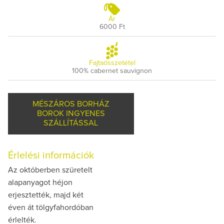
Ár
6000 Ft
Fajtaösszetétel
100% cabernet sauvignon
MÉSZÁROS BORHÁZ
BOROK INGYENES
SZÁLLÍTÁSSAL
Érlelési információk
Az októberben szüretelt
alapanyagot héjon
erjesztették, majd két
éven át tölgyfahordóban
érlelték.