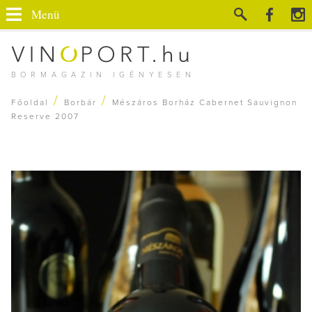
Menü
BORMAGAZIN IGÉNYESEN
/
/
Főoldal
Borbár
Mészáros Borház Cabernet Sauvignon
Reserve 2007