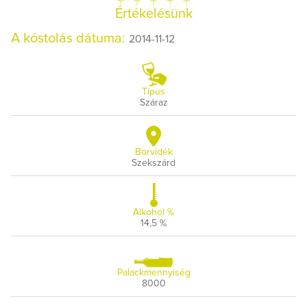
Értékelésünk
A kóstolás dátuma:
2014-11-12
Típus
Száraz
Borvidék
Szekszárd
Alkohol %
14,5 %
Palackmennyiség
8000