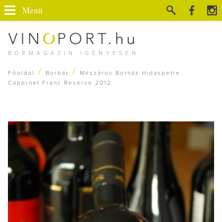
Menü
BORMAGAZIN IGÉNYESEN
/
/
Főoldal
Borbár
Mészáros Borház Hidaspetre
Cabernet Franc Reserve 2012