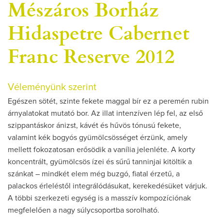
Mészáros Borház
Hidaspetre Cabernet
Franc Reserve 2012
Véleményünk szerint
Egészen sötét, szinte fekete maggal bír ez a peremén rubin
árnyalatokat mutató bor. Az illat intenzíven lép fel, az első
szippantáskor ánizst, kávét és hűvös tónusú fekete,
valamint kék bogyós gyümölcsösséget érzünk, amely
mellett fokozatosan erősödik a vanília jelenléte. A korty
koncentrált, gyümölcsös ízei és sűrű tanninjai kitöltik a
szánkat – mindkét elem még buzgó, fiatal érzetű, a
palackos érleléstől integrálódásukat, kerekedésüket várjuk.
A többi szerkezeti egység is a masszív kompozíciónak
megfelelően a nagy súlycsoportba sorolható.