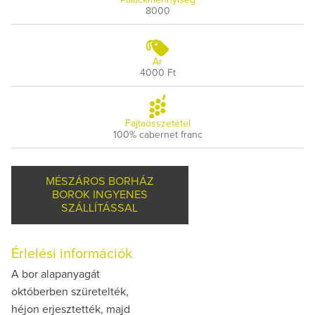
8000
Ár
4000 Ft
Fajtaösszetétel
100% cabernet franc
MÉSZÁROS BORHÁZ
BOROK INGYENES
SZÁLLÍTÁSSAL
Érlelési információk
A bor alapanyagát
októberben szüretelték,
héjon erjesztették, majd