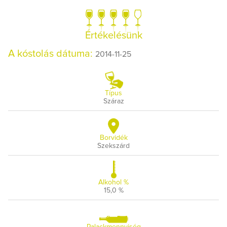
Értékelésünk
A kóstolás dátuma:
2014-11-25
Típus
Száraz
Borvidék
Szekszárd
Alkohol %
15,0 %
Palackmennyiség