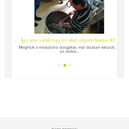
 #26 -
Így lesz valaki egy év alatt végzett borász #25
Így l
Megírtuk a modulzáró vizsgákat, már lázasan készülünk
az utolsó...
tokat
A jár