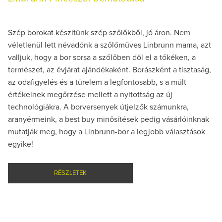
Szép borokat készítünk szép szőlőkből, jó áron. Nem
véletlenül lett névadónk a szőlőműves Linbrunn mama, azt
valljuk, hogy a bor sorsa a szőlőben dől el a tőkéken, a
természet, az évjárat ajándékaként. Borászként a tisztaság,
az odafigyelés és a türelem a legfontosabb, s a múlt
értékeinek megőrzése mellett a nyitottság az új
technológiákra. A borversenyek útjelzők számunkra,
aranyérmeink, a best buy minősítések pedig vásárlóinknak
mutatják meg, hogy a Linbrunn-bor a legjobb választások
egyike!
RÉSZLETEK