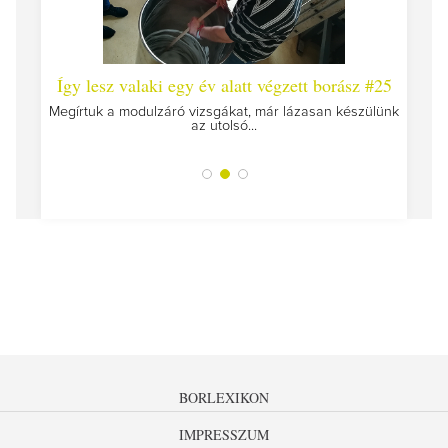
 #26 -
Így lesz valaki egy év alatt végzett borász #25
Így l
Megírtuk a modulzáró vizsgákat, már lázasan készülünk
az utolsó...
tokat
A jár
BORLEXIKON
IMPRESSZUM