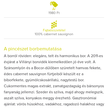
Ár
1980 Ft
Fajtaösszetétel
100% cabernet sauvignon
A pincészet borbemutatása
A borról röviden: elegáns, telt és harmonikus bor. A 2011-es
évjárat a Villányi borvidék kiemelkedően jó éve volt. A
Szársomlyón és a Bocor-dűlőben szüretelt hamvas fekete,
édes cabernet sauvignon fürtjeiből készült ez a
bíborfekete, gyümölcskosárillatú, nagytestű bor.
Cukormentes magas extrakt, zamatgazdagság és bársonyos
fanyarság jellemzi. Szeder és szilva, majd ahogy melegszik,
aszalt szilva, konyakos meggy érezhető. Gasztronómiai
ajánlat: vörös húsokhoz, vadakhoz, ragadozó halakhoz vagy