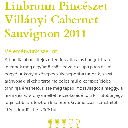
Linbrunn Pincészet
Villányi Cabernet
Sauvignon 2011
Véleményünk szerint
A bor illatában kifejezetten friss, fiatalos hangulatban
jelennek meg a gyümölcsös jegyek: csupa piros és kék
bogyó. A korty a közepes súlycsoportba tartozik, savai
arányosak, alkoholtartalma belesimul a kompozícióba,
tanninja érezhető, kissé még tapad. Az ízvilágot a meggy, a
málna és az áfonya mellett étcsokoládé tölti ki - utóbbi jegy
leginkább az utóízben kap erőre. Gyümölcsös zamataitól
élénk, lendületes vörösbor.