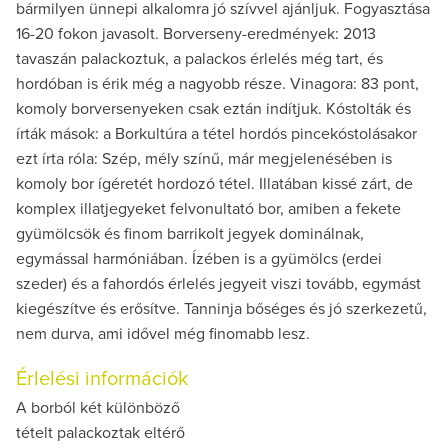
bármilyen ünnepi alkalomra jó szívvel ajánljuk. Fogyasztása
16-20 fokon javasolt. Borverseny-eredmények: 2013
tavaszán palackoztuk, a palackos érlelés még tart, és
hordóban is érik még a nagyobb része. Vinagora: 83 pont,
komoly borversenyeken csak eztán indítjuk. Kóstolták és
írták mások: a Borkultúra a tétel hordós pincekóstolásakor
ezt írta róla: Szép, mély színű, már megjelenésében is
komoly bor ígéretét hordozó tétel. Illatában kissé zárt, de
komplex illatjegyeket felvonultató bor, amiben a fekete
gyümölcsök és finom barrikolt jegyek dominálnak,
egymással harmóniában. Ízében is a gyümölcs (erdei
szeder) és a fahordós érlelés jegyeit viszi tovább, egymást
kiegészítve és erősítve. Tanninja bőséges és jó szerkezetű,
nem durva, ami idővel még finomabb lesz.
Érlelési információk
A borból két különböző
tételt palackoztak eltérő