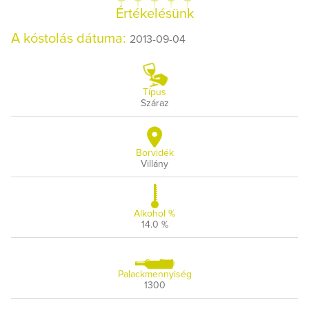
Értékelésünk
A kóstolás dátuma:
2013-09-04
Típus
Száraz
Borvidék
Villány
Alkohol %
14.0 %
Palackmennyiség
1300