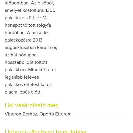
időpontban. Az elsőből,
amelyet kóstoltunk 1300
palack készült, ez 14
hónapot töltött tölgyfa
hordóban. A második
palackozásra 2013
augusztusában került sor,
az hat hónappal
hosszabb időt töltött
palackban. Mindkét tétel
legalább féléves
palackos érlelést kap a
piacra lépés előtt.
Hol vásárolható meg
Vinoron Borház, Oportó Étterem
Linbrunn Pincészet bemutatása