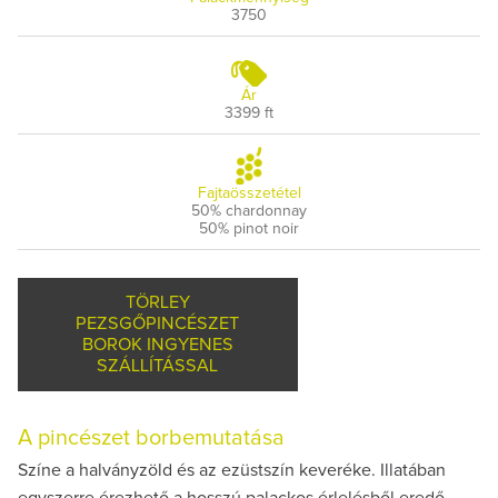
3750
Ár
3399 ft
Fajtaösszetétel
50% chardonnay
50% pinot noir
TÖRLEY
PEZSGŐPINCÉSZET
BOROK INGYENES
SZÁLLÍTÁSSAL
A pincészet borbemutatása
Színe a halványzöld és az ezüstszín keveréke. Illatában
egyszerre érezhető a hosszú palackos érlelésből eredő