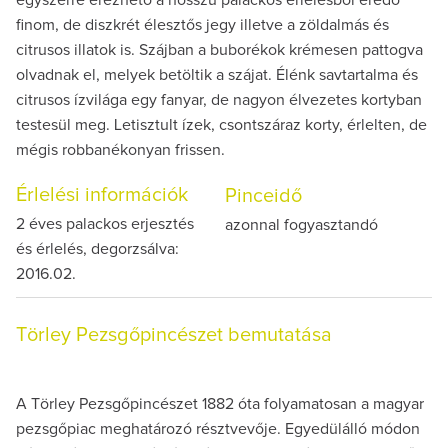
finom, de diszkrét élesztős jegy illetve a zöldalmás és
citrusos illatok is. Szájban a buborékok krémesen pattogva
olvadnak el, melyek betöltik a szájat. Élénk savtartalma és
citrusos ízvilága egy fanyar, de nagyon élvezetes kortyban
testesül meg. Letisztult ízek, csontszáraz korty, érlelten, de
mégis robbanékonyan frissen.
Érlelési információk
Pinceidő
2 éves palackos erjesztés
azonnal fogyasztandó
és érlelés, degorzsálva:
2016.02.
Törley Pezsgőpincészet bemutatása
A Törley Pezsgőpincészet 1882 óta folyamatosan a magyar
pezsgőpiac meghatározó résztvevője. Egyedülálló módon