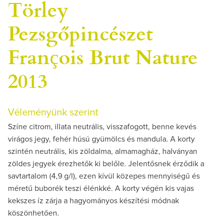
Törley
Pezsgőpincészet
François Brut Nature
2013
Véleményünk szerint
Színe citrom, illata neutrális, visszafogott, benne kevés
virágos jegy, fehér húsú gyümölcs és mandula. A korty
szintén neutrális, kis zöldalma, almamagház, halványan
zöldes jegyek érezhetők ki belőle. Jelentősnek érződik a
savtartalom (4,9 g/l), ezen kívül közepes mennyiségű és
méretű buborék teszi élénkké. A korty végén kis vajas
kekszes íz zárja a hagyományos készítési módnak
köszönhetően.