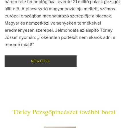
három féle technológiával évente 21 millió palack pezsgőt
állít elő. A piacvezető magyar pozíciója mellett, számos
európai országban meghatározó szereplője a piacnak.
Magyar és nemzetközi versenyeken termékeivel
eredményesen szerepel. Jelmondata az alapító Törley
József nyomán: „Tökéletlen portékát nem akarok adni a
renomé miatt!”
RÉSZLETEK
Törley Pezsgőpincészet további borai