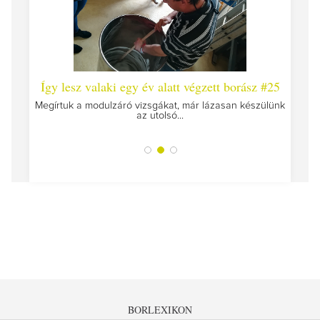
 #26 -
Így lesz valaki egy év alatt végzett borász #25
Így l
Megírtuk a modulzáró vizsgákat, már lázasan készülünk
az utolsó...
tokat
A jár
BORLEXIKON