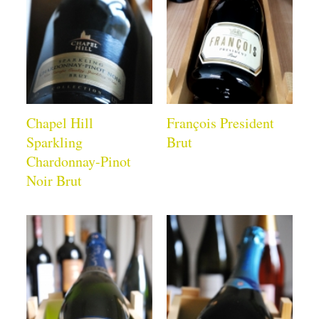
Chapel Hill
François President
Sparkling
Brut
Chardonnay-Pinot
Noir Brut