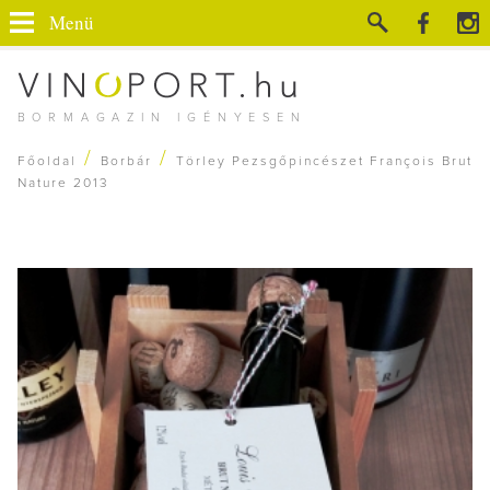
Menü
BORMAGAZIN IGÉNYESEN
/
/
Főoldal
Borbár
Törley Pezsgőpincészet François Brut
Nature 2013