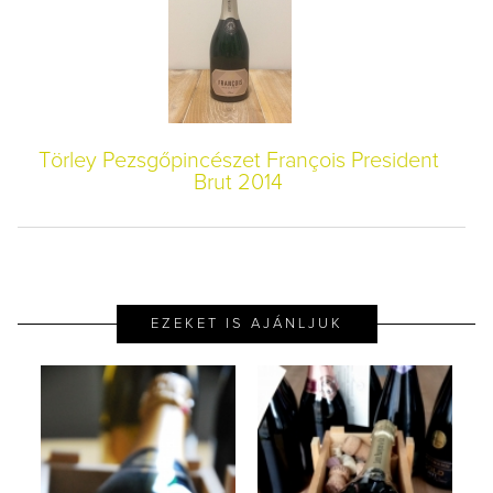
Törley Pezsgőpincészet François President
Brut 2014
EZEKET IS AJÁNLJUK