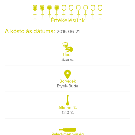
Értékelésünk
A kóstolás dátuma:
2016-06-21
Típus
Száraz
Borvidék
Etyek-Buda
Alkohol %
12,0 %
Palackmennyiség