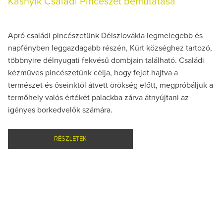
Kasnyik Családi Pincészet bemutatása
Apró családi pincészetünk Délszlovákia legmelegebb és
napfényben leggazdagabb részén, Kürt községhez tartozó,
többnyire délnyugati fekvésű dombjain található. Családi
kézműves pincészetünk célja, hogy fejet hajtva a
természet és őseinktől átvett örökség előtt, megpróbáljuk a
termőhely valós értékét palackba zárva átnyújtani az
igényes borkedvelők számára.
RÉSZLETEK