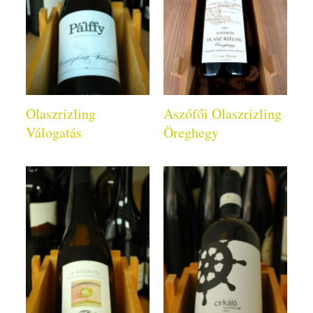
Olaszrizling
Aszófői Olaszrizling
Válogatás
Öreghegy