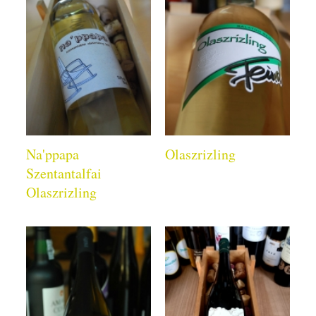
Na'ppapa
Olaszrizling
Szentantalfai
Olaszrizling