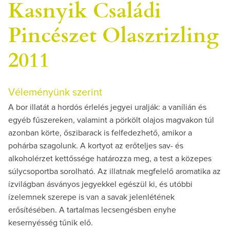
Kasnyik Családi
Pincészet Olaszrizling
2011
Véleményünk szerint
A bor illatát a hordós érlelés jegyei uralják: a vanílián és
egyéb fűszereken, valamint a pörkölt olajos magvakon túl
azonban körte, őszibarack is felfedezhető, amikor a
pohárba szagolunk. A kortyot az erőteljes sav- és
alkoholérzet kettőssége határozza meg, a test a közepes
súlycsoportba sorolható. Az illatnak megfelelő aromatika az
ízvilágban ásványos jegyekkel egészül ki, és utóbbi
ízelemnek szerepe is van a savak jelenlétének
erősítésében. A tartalmas lecsengésben enyhe
kesernyésség tűnik elő.