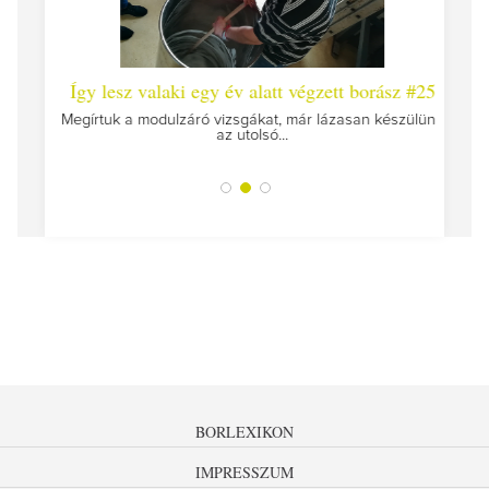
 #26 -
Így lesz valaki egy év alatt végzett borász #25
Így l
Megírtuk a modulzáró vizsgákat, már lázasan készülünk
az utolsó...
tokat
A jár
BORLEXIKON
IMPRESSZUM