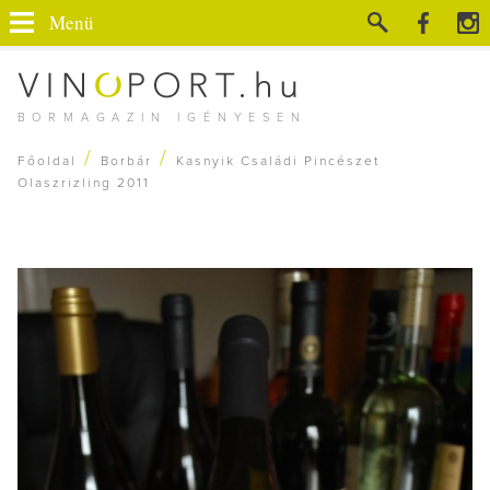
Menü
BORMAGAZIN IGÉNYESEN
/
/
Főoldal
Borbár
Kasnyik Családi Pincészet
Olaszrizling 2011