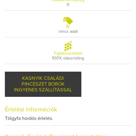
0
Ár
nincs adat
Fajtaösszetétel
100% olaszrizling
KASNYIK CSALÁDI
PINCÉSZET BOROK
INGYENES SZÁLLÍTÁSSAL
Érlelési információk
Tölgyfa hordós érlelés.