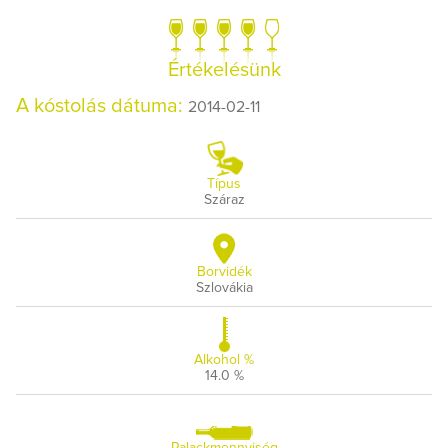
Értékelésünk
A kóstolás dátuma:
2014-02-11
Típus
Száraz
Borvidék
Szlovákia
Alkohol %
14.0 %
Palackmennyiség