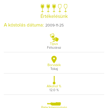
Értékelésünk
A kóstolás dátuma:
2009-11-25
Típus
Félszáraz
Borvidék
Tokaj
Alkohol %
12.0 %
Palackmennyiség