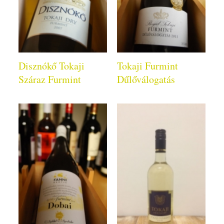
Disznókő Tokaji
Tokaji Furmint
Száraz Furmint
Dűlőválogatás