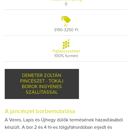
0
Ár
3190-3250 Ft
Fajtaösszetétel
100% furmint
DEMETER ZOLTÁN
PINCÉSZET - TOKAJ
BOROK INGYENES
SZÁLLÍTÁSSAL
A pincészet borbemutatása
A Veres, Lapis és Újhegy dűlők termésének házasításából
készült. A bor 2 és 4 hl-es tölgyfahordóban erjedt és