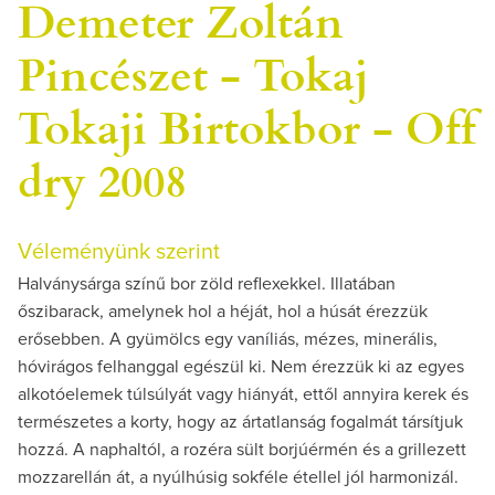
Demeter Zoltán
Pincészet - Tokaj
Tokaji Birtokbor - Off
dry 2008
Véleményünk szerint
Halványsárga színű bor zöld reflexekkel. Illatában
őszibarack, amelynek hol a héját, hol a húsát érezzük
erősebben. A gyümölcs egy vaníliás, mézes, minerális,
hóvirágos felhanggal egészül ki. Nem érezzük ki az egyes
alkotóelemek túlsúlyát vagy hiányát, ettől annyira kerek és
természetes a korty, hogy az ártatlanság fogalmát társítjuk
hozzá. A naphaltól, a rozéra sült borjúérmén és a grillezett
mozzarellán át, a nyúlhúsig sokféle étellel jól harmonizál.