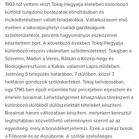
1993-tól vettem részt Tokaj-Hegyalja életében különböző
külföldi tulajdonú borászatok elindításában és
működtetésében vállalt feladatokkal. Vállalkozásom első
évében a sátoraljaújhelyi családi gazdaságunk
szőlőterületéről, pincénk hagyományos eszközeivel
készítettem bort. A következő években Tokaj-Hegyalja
különböző részein vásároltam szőlőterületeket. Tokajban a
Szerelmi, Mádon a Veres, Rátkán a Közép-hegy és
Bodrogkeresztúron a Kakas, valamint Lapis-dűlőkben.
Jelenleg 5 település határában, 7 dűlőben, közel 7
hektáron gondozok szőlőskerteket. Tokaj belvárosában,
egy 1790-ben épült műemlék ház pincéjében erjesztem és
érlelem boraimat. Lehetőségeimet kihasználva törekszem a
különböző dűlőkből dűlőszelektált tételeket készíteni.
Boraimat három változatban készítem, melyeken keresztül
legtisztábban közvetíthető véleményem szerint az az
egyediség, mely a borvidéket jellemzi. Ezek a száraz borok,
a Főborok és az Aszúborok. A szőlők szélsőséges