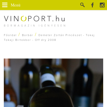
Menü
BORMAGAZIN IGÉNYESEN
/
/
Főoldal
Borbár
Demeter Zoltán Pincészet - Tokaj
Tokaji Birtokbor - Off dry 2008