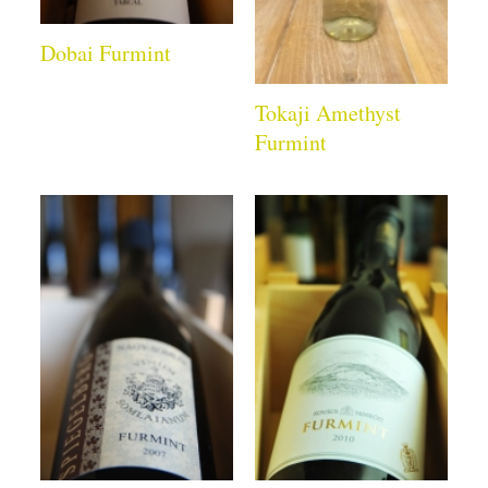
Dobai Furmint
Tokaji Amethyst
Furmint