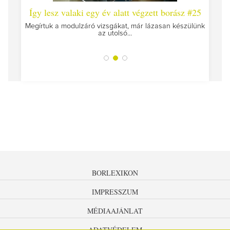
 #26 -
Így lesz valaki egy év alatt végzett borász #25
Így l
Megírtuk a modulzáró vizsgákat, már lázasan készülünk
az utolsó...
tokat
A jár
BORLEXIKON
IMPRESSZUM
MÉDIAAJÁNLAT
ADATVÉDELEM