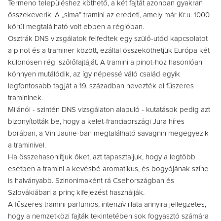
Termeno településhez köthető, a két fajtát azonban gyakran
összekeverik. A „sima” tramini az eredeti, amely már Kr.u. 1000
körül megtalálható volt ebben a régióban.
Osztrák DNS vizsgálatok felfedtek egy szülő-utód kapcsolatot
a pinot és a traminer között, ezáltal összeköthetjük Európa két
különösen régi szőlőfajtáját. A tramini a pinot-hoz hasonlóan
könnyen mutálódik, az így népessé váló család egyik
legfontosabb tagját a 19. században nevezték el fűszeres
tramininek.
Milánói - szintén DNS vizsgálaton alapuló - kutatások pedig azt
bizonyították be, hogy a kelet-franciaországi Jura híres
borában, a Vin Jaune-ban megtalálható savagnin megegyezik
a traminivel.
Ha összehasonlítjuk őket, azt tapasztaljuk, hogy a legtöbb
esetben a tramini a kevésbé aromatikus, és bogyójának színe
is halványabb. Szinonimaként rá Csehországban és
Szlovákiában a prinç kifejezést használják.
A fűszeres tramini parfümös, intenzív illata annyira jellegzetes,
hogy a nemzetközi fajták tekintetében sok fogyasztó számára