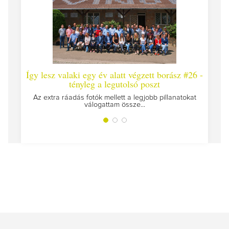
Így lesz valaki egy év alatt végzett borász #26 -
Így l
tényleg a legutolsó poszt
Megírtu
Az extra ráadás fotók mellett a legjobb pillanatokat
válogattam össze...