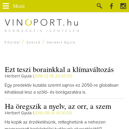
Menü
BORMAGAZIN IGÉNYESEN
/
/
Főoldal
Szerző
Herbert Gyula
Ezt teszi borainkkal a klímaváltozás
Herbert Gyula |
2016-12-18 20:00:00
Egy predektív kutatás szerint sajnos ez 2050-re globálisan
kihatással lesz a szőlő- és borágazatára is.
Ha öregszik a nyelv, az orr, a szem
Herbert Gyula |
2016-08-10 19:30:00
Ha kopik az érzékelésünk, retteghetünk a nehezen