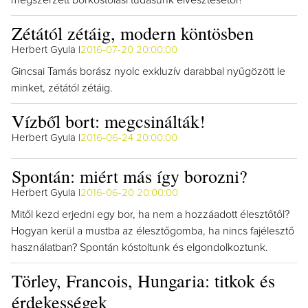
megszerzett borkóstolási tudásunk elvesztésétől?
Zétától zétáig, modern köntösben
Herbert Gyula |
2016-07-20 20:00:00
Gincsai Tamás borász nyolc exkluzív darabbal nyűgözött le
minket, zétától zétáig.
Vízből bort: megcsinálták!
Herbert Gyula |
2016-06-24 20:00:00
Spontán: miért más így borozni?
Herbert Gyula |
2016-06-20 20:00:00
Mitől kezd erjedni egy bor, ha nem a hozzáadott élesztőtől?
Hogyan kerül a mustba az élesztőgomba, ha nincs fajélesztő
használatban? Spontán kóstoltunk és elgondolkoztunk.
Törley, Francois, Hungaria: titkok és
érdekességek