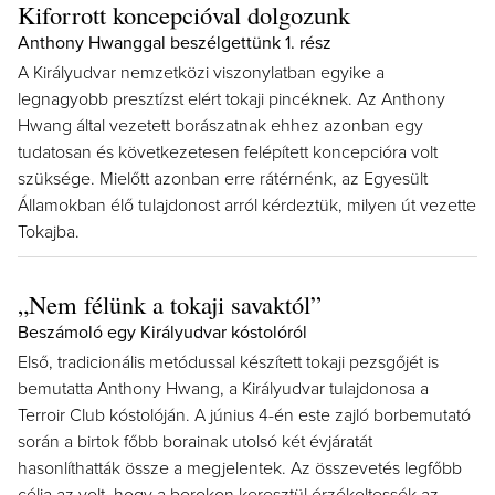
Kiforrott koncepcióval dolgozunk
Anthony Hwanggal beszélgettünk 1. rész
A Királyudvar nemzetközi viszonylatban egyike a
legnagyobb presztízst elért tokaji pincéknek. Az Anthony
Hwang által vezetett borászatnak ehhez azonban egy
tudatosan és következetesen felépített koncepcióra volt
szüksége. Mielőtt azonban erre rátérnénk, az Egyesült
Államokban élő tulajdonost arról kérdeztük, milyen út vezette
Tokajba.
„Nem félünk a tokaji savaktól”
Beszámoló egy Királyudvar kóstolóról
Első, tradicionális metódussal készített tokaji pezsgőjét is
bemutatta Anthony Hwang, a Királyudvar tulajdonosa a
Terroir Club kóstolóján. A június 4-én este zajló borbemutató
során a birtok főbb borainak utolsó két évjáratát
hasonlíthatták össze a megjelentek. Az összevetés legfőbb