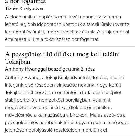
a bor fogalmát
Tíz év Királyudvar
A biodinamikus naptár szerint levél napon, azaz nem a
lehető legjobb időpontban kóstoltuk a tarcali Királyudvar tíz
legutóbbi évjáratát, mégis leesett az állunk. A tulajdonossal
értelmeztük újra a tokaji száraz bor fogalmát.
A pezsgőhöz illő dűlőket meg kell találni
Tokajban
Anthony Hwanggal beszélgettünk 2. rész
Anthony Hwang, a tokaji Királyudvar tulajdonosa, miután
interjúnk első részében elmesélte nekünk, hogy került
Tokajba, arról beszélt, miért fontos a tudatosan felépített,
stabil portfólió a nemzetközi borvilágban, valamint
megosztotta velünk, miért kezdtek a biodinamikus
művelésmód alkalmazásába a birtokon. Ma az aszú- és a
pezsgőkészítés apróbbnak tűnő, ugyanakkor a minőséget
jelentősen befolyásoló részleteiben merülünk el.