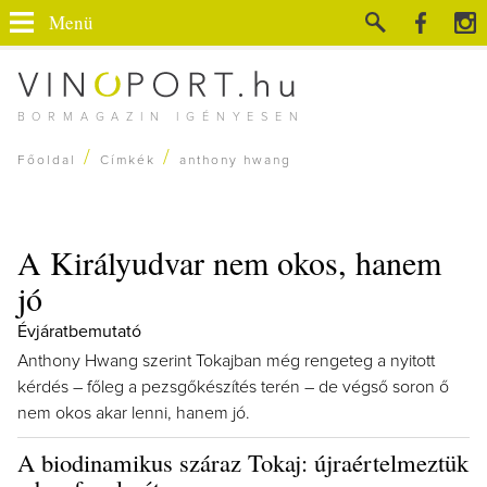
Menü
BORMAGAZIN IGÉNYESEN
/
/
Főoldal
Címkék
anthony hwang
A Királyudvar nem okos, hanem
jó
Évjáratbemutató
Anthony Hwang szerint Tokajban még rengeteg a nyitott
kérdés – főleg a pezsgőkészítés terén – de végső soron ő
nem okos akar lenni, hanem jó.
A biodinamikus száraz Tokaj: újraértelmeztük