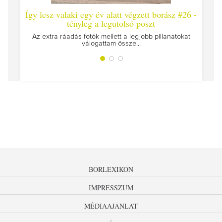
Így lesz valaki egy év alatt végzett borász #26 -
Így 
tényleg a legutolsó poszt
Megírt
Az extra ráadás fotók mellett a legjobb pillanatokat
válogattam össze...
BORLEXIKON
IMPRESSZUM
MÉDIAAJÁNLAT