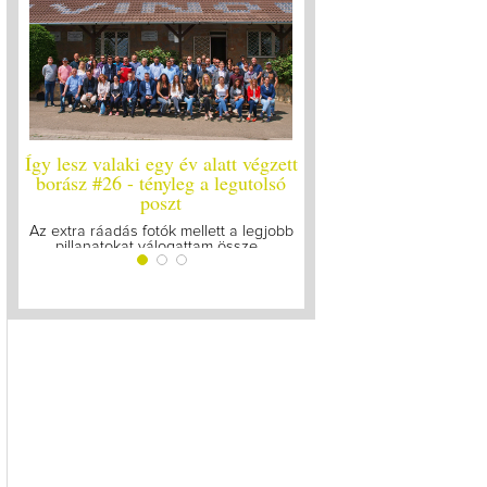
alatt végzett
Így lesz valaki egy év alatt végzett
Így lesz vala
a legutolsó
borász #25
borász 
Megírtuk a modulzáró vizsgákat, már
A járvány kitö
lázasan készülünk az utolsó...
gyűltünk 
lett a legjobb
m össze...