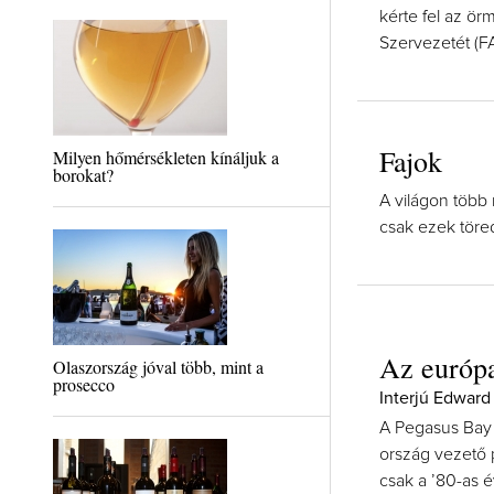
kérte fel az 
Szervezetét (F
Fajok
Milyen hőmérsékleten kínáljuk a
borokat?
A világon több
csak ezek töre
Az európai
Olaszország jóval több, mint a
prosecco
Interjú Edward
A Pegasus Bay p
ország vezető p
csak a ’80-as é