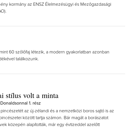
örmény kormány az ENSZ Élelmezésügyi és Mezőgazdasági
AO).
 mint 60 szőlőfaj létezik, a modern gyakorlatban azonban
dékével találkozunk.
 stílus volt a minta
 Donaldsonnal 1. rész
incészetét az új-zélandi és a nemzetközi boros sajtó is az
incészetei között tartja számon. Bár magát a borászatot
vek közepén alapították, már egy évtizeddel azelőtt