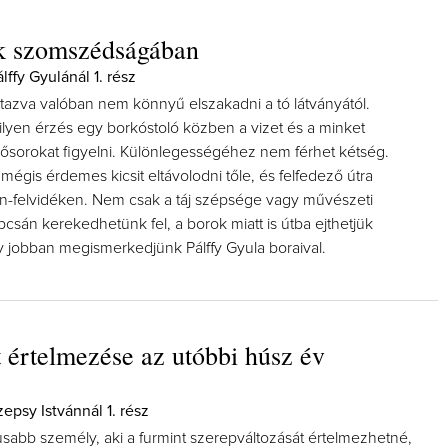
k szomszédságában
ffy Gyulánál 1. rész
tazva valóban nem könnyű elszakadni a tó látványától.
ilyen érzés egy borkóstoló közben a vizet és a minket
lősorokat figyelni. Különlegességéhez nem férhet kétség.
gis érdemes kicsit eltávolodni tőle, és felfedező útra
ton-felvidéken. Nem csak a táj szépsége vagy művészeti
sán kerekedhetünk fel, a borok miatt is útba ejthetjük
y jobban megismerkedjünk Pálffy Gyula boraival.
 értelmezése az utóbbi húsz év
epsy Istvánnál 1. rész
usabb személy, aki a furmint szerepváltozását értelmezhetné,