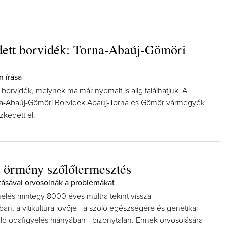
dett borvidék: Torna-Abaúj-Gömöri
Így lesz valaki egy év 
n írása
borász #26 - tényleg 
 borvidék, melynek ma már nyomait is alig találhatjuk. A
poszt
na-Abaúj-Gömöri Borvidék Abaúj-Torna és Gömör vármegyék
Az extra ráadás fotók mel
pillanatokat válogatta
zkedett el.
 örmény szőlőtermesztés
ásával orvosolnák a problémákat
melés mintegy 8000 éves múltra tekint vissza
, a vitikultúra jövője - a szőlő egészségére és genetikai
aló odafigyelés hiányában - bizonytalan. Ennek orvosolására