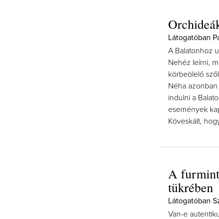
Orchideá
Látogatóban Pál
A Balatonhoz u
Nehéz leírni, m
körbeölelő sző
Néha azonban mé
indulni a Bala
események kapc
Köveskált, hog
A furmint
tükrében
Látogatóban Sz
Van-e autentik