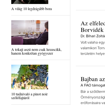
A világ 10 legdrágább bora
Az elfele
Borvidék
Dr. Bihari Zoltá
Volt valaha egy
valamikori Tor
A tokaji aszú nem csak luxuscikk,
hanem konkrétan gyógyszer
területén helye
Bajban az
A FAO támogat
Bár a szőlőter
10 tudnivaló a pinot noir
szőlőfajtáról
Örményországban
erőforrásaira v