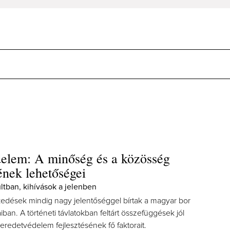
elem: A minőség és a közösség
sének lehetőségei
ltban, kihívások a jelenben
zkedések mindig nagy jelentőséggel bírtak a magyar bor
taiban. A történeti távlatokban feltárt összefüggések jól
 eredetvédelem fejlesztésének fő faktorait.