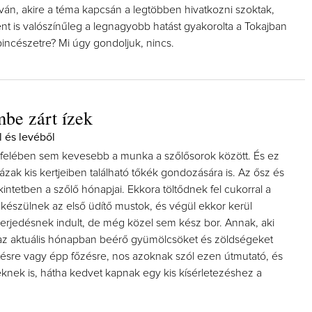
ván, akire a téma kapcsán a legtöbben hivatkozni szoktak,
nt is valószínűleg a legnagyobb hatást gyakorolta a Tokajban
pincészetre? Mi úgy gondoljuk, nincs.
be zárt ízek
l és levéből
felében sem kevesebb a munka a szőlősorok között. És ez
házak kis kertjeiben található tőkék gondozására is. Az ősz és
kintetben a szőlő hónapjai. Ekkora töltődnek fel cukorral a
készülnek az első üdítő mustok, és végül ekkor kerül
erjedésnek indult, de még közel sem kész bor. Annak, aki
 az aktuális hónapban beérő gyümölcsöket és zöldségeket
ütésre vagy épp főzésre, nos azoknak szól ezen útmutató, és
eknek is, hátha kedvet kapnak egy kis kísérletezéshez a