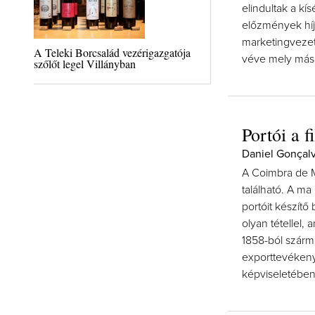
elindultak a kí
előzmények híj
marketingvezető
A Teleki Borcsalád vezérigazgatója
véve mely más b
szőlőt legel Villányban
Portói a f
Daniel Gonçalv
A Coimbra de M
található. A ma
portóit készít
olyan tétellel,
1858-ból szárm
exporttevékeny
képviseletében