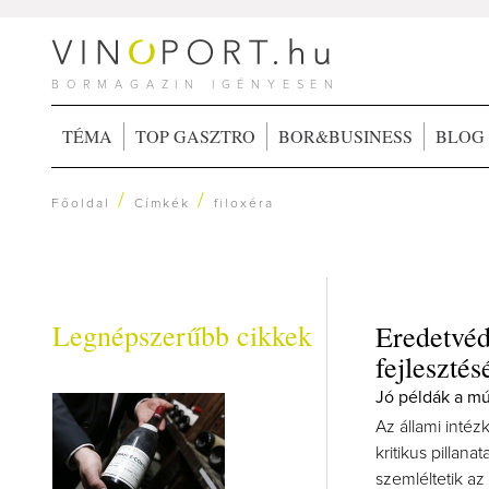
BORMAGAZIN IGÉNYESEN
TÉMA
TOP GASZTRO
BOR&BUSINESS
BLOG
/
/
Főoldal
Címkék
filoxéra
Legnépszerűbb cikkek
Eredetvéd
fejleszté
Jó példák a mú
Az állami inté
kritikus pillana
szemléltetik az