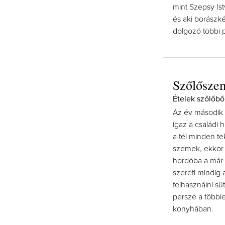
mint Szepsy Ist
és aki borászké
dolgozó többi 
Szőlőszem
Ételek szőlőbő
Az év második 
igaz a családi 
a tél minden te
szemek, ekkor 
hordóba a már 
szereti mindig
felhasználni s
persze a többi
konyhában.