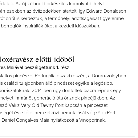
sérletek. Az új-zélandi borkészítés komolyabb helyi
án ezekben az évtizedekben startolt, így Edward Donaldson
t arról is kérdeztük, a termőhelyi adottságaikat figyelembe
orrégiók inspirálták őket a kezdeti időszakban.
iloxéravész előtti időből
es Maiával beszélgettünk 1. rész
attos pincészet Portugália északi részén, a Douro-völgyben
 is családi tulajdonban álló pincészet egyike a legősibb,
ő borászatoknak. 2014-ben úgy döntöttek piacra lépnek egy
 amelyet immár öt generáció óta őriznek pincéjükben. Az
azó Valriz Very Old Tawny Port kapcsán a pincészet
ségét és e tétel nemzetközi bemutatását végző exPort
 Daniel Gonçalves Maia nyilatkozott a Vinoportnak.