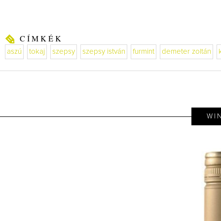
CÍMKÉK
aszú
tokaj
szepsy
szepsy istván
furmint
demeter zoltán
WI