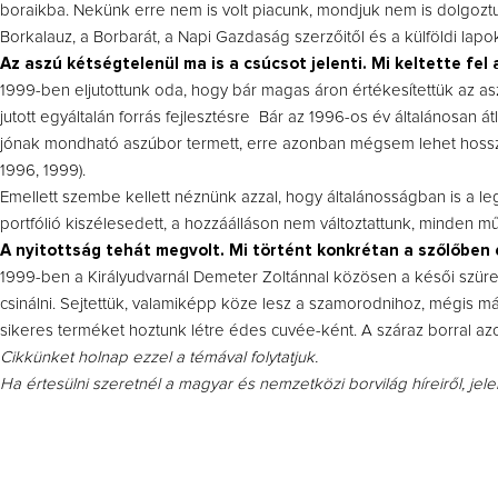
boraikba. Nekünk erre nem is volt piacunk, mondjuk nem is dolgoztun
Borkalauz, a Borbarát, a Napi Gazdaság szerzőitől és a külföldi lapok
Az aszú kétségtelenül ma is a csúcsot jelenti. Mi keltette fel
1999-ben eljutottunk oda, hogy bár magas áron értékesítettük az aszúin
jutott egyáltalán forrás fejlesztésre Bár az 1996-os év általánosan á
jónak mondható aszúbor termett, erre azonban mégsem lehet hosszú 
1996, 1999).
Emellett szembe kellett néznünk azzal, hogy általánosságban is a l
portfólió kiszélesedett, a hozzáálláson nem változtattunk, minden műf
A nyitottság tehát megvolt. Mi történt konkrétan a szőlőben 
1999-ben a Királyudvarnál Demeter Zoltánnal közösen a késői szür
csinálni. Sejtettük, valamiképp köze lesz a szamorodnihoz, mégis má
sikeres terméket hoztunk létre édes cuvée-ként. A száraz borral az
Cikkünket holnap ezzel a témával folytatjuk.
Ha értesülni szeretnél a magyar és nemzetközi borvilág híreiről, jel