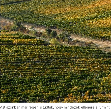
Azt azonban már régen is tudták, hogy mindezek ellenére a furmint 