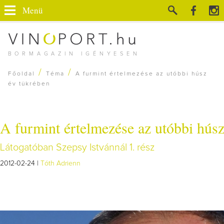
Menü
BORMAGAZIN IGÉNYESEN
/
/
Főoldal
Téma
A furmint értelmezése az utóbbi húsz
év tükrében
A furmint értelmezése az utóbbi húsz
Látogatóban Szepsy Istvánnál 1. rész
2012-02-24 |
Tóth Adrienn