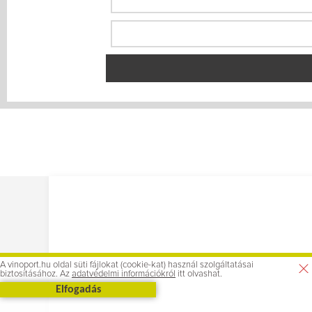
A vinoport.hu oldal süti fájlokat (cookie-kat) használ szolgáltatásai
biztosításához. Az
adatvédelmi információkról
itt olvashat.
Elfogadás