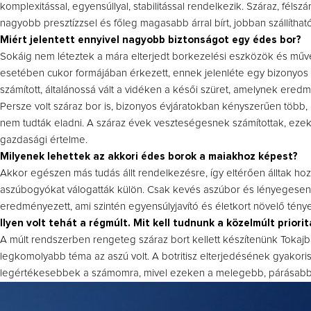
komplexitással, egyensúllyal, stabilitással rendelkezik. Száraz, fél
nagyobb presztízzsel és főleg magasabb árral bírt, jobban szállítható 
Miért jelentett ennyivel nagyobb biztonságot egy édes bor?
Sokáig nem léteztek a mára elterjedt borkezelési eszközök és műve
esetében cukor formájában érkezett, ennek jelenléte egy bizonyos m
számított, általánossá vált a vidéken a késői szüret, amelynek er
Persze volt száraz bor is, bizonyos évjáratokban kényszerűen több, m
nem tudták eladni. A száraz évek veszteségesnek számítottak, ezek b
gazdasági értelme.
Milyenek lehettek az akkori édes borok a maiakhoz képest?
Akkor egészen más tudás állt rendelkezésre, így eltérően álltak hoz
aszúbogyókat válogatták külön. Csak kevés aszúbor és lényegesen t
eredményezett, ami szintén egyensúlyjavító és életkort növelő tény
Ilyen volt tehát a régmúlt. Mit kell tudnunk a közelmúlt priorit
A múlt rendszerben rengeteg száraz bort kellett készítenünk Tokajba
legkomolyabb téma az aszú volt. A botritisz elterjedésének gyakoris
legértékesebbek a számomra, mivel ezeken a melegebb, párásabb