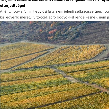
elterjedtsége?
A tény, hogy a furmint egy ősi fajta, nem jelenti szükségszerűen, h
kis, egyenlő méretű fürtökkel, apró bogyókkal rendelkeznek, nem