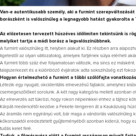
Van-e autentikusabb személy, aki a furmint szerepváltozását 
borászként is valószínűleg a legnagyobb hatást gyakorolta a 
Az előzetesen tervezett húszéves időlimiten tekintsünk is rög
melyiket tartja a mádi borász a legvalószínűbbnek.
A furmint valószínűleg itt, helyben alakult ki. Ez részben arra alap
ligetestől az olyan változatokig, amelyek fürtjének súlya elérheti akár 
A furmint több száz éve folyamatosan változik, ma sincs ez másként
talajszerkezet és a különböző évjáratok adta sokszínűség ezt fokoz
Hogyan értelmezhető a furmint a többi szőlőfajta vonatkozá
Létezik egy nyugati, okcidentális elnevezésű fajtakör, amelyhez kisb
csemegeszőlőket sorolunk. A két nagy kategória mellett azonban ott v
Az elnevezés azt tükrözi, hogy rokon népeinkkel ehhez a tájhoz köt
Kárpát-medencétől kezdve a Fekete-tengeren át a Kaukázusig húzód
Az áramlás nem egyirányú volt, bár maga a vándorlás valószínűleg kel
kőkorszaktól eredeztetett gyűjteményéből azonban kiderül, hogy ez 
tudás kelet felé.
Tudjuk, a filoxéravész előtt a furmint országosan művelt fajt