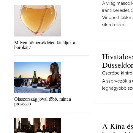
A világ másod
iránti kereslet.
Vinoport cikke 
sikert elérni.
Milyen hőmérsékleten kínáljuk a
borokat?
Hivatalos
Düsseldo
Cserébe kihird
A szervezők a C
legnagyobb sza
Olaszország jóval több, mint a
prosecco
A Kína és