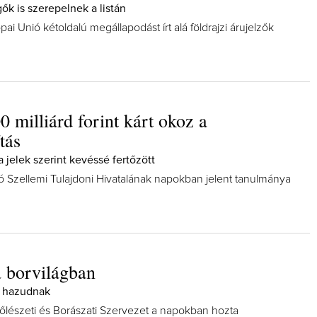
ők is szerepelnek a listán
pai Unió kétoldalú megállapodást írt alá földrajzi árujelzők
0 milliárd forint kárt okoz a
tás
 jelek szerint kevéssé fertőzött
ó Szellemi Tulajdoni Hivatalának napokban jelent tanulmánya
 borvilágban
 hazudnak
lészeti és Borászati Szervezet a napokban hozta