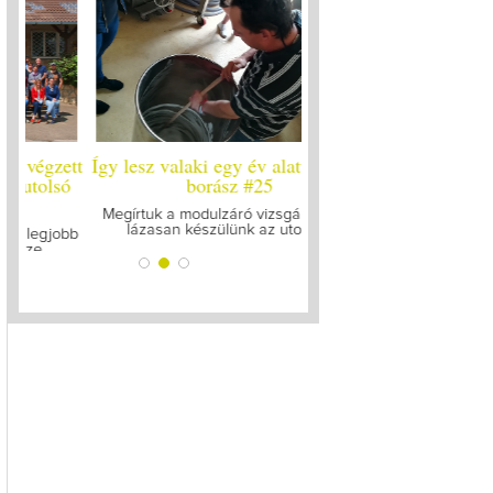
ett
Így lesz valaki egy év alatt végzett
Így lesz valaki egy év 
ó
borász #25
borász #24 - újr
Megírtuk a modulzáró vizsgákat, már
A járvány kitörése óta el
lázasan készülünk az utolsó...
gyűltünk össze a Soó
bb