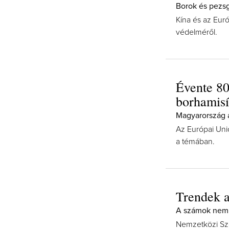
Borok és pezsg
Kína és az Euró
védelméről.
Évente 80
borhamisí
Magyarország a
Az Európai Uni
a témában.
Trendek a
A számok nem
Nemzetközi Sző