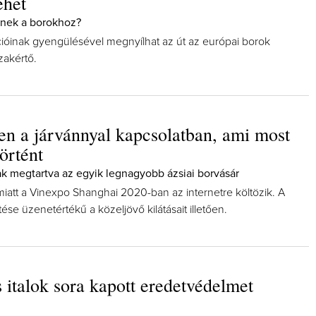
ehet
-nek a borokhoz?
ícióinak gyengülésével megnyílhat az út az európai borok
szakértő.
n a járvánnyal kapcsolatban, ami most
örtént
ak megtartva az egyik legnagyobb ázsiai borvásár
miatt a Vinexpo Shanghai 2020-ban az internetre költözik. A
se üzenetértékű a közeljövő kilátásait illetően.
 italok sora kapott eredetvédelmet