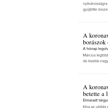
nyilvánosságra 
gyűjtötte össze
A koronav
borászok é
A hónap legolv
Március legtöbb
de kisebb-nag
A koronav
betette a 
Elmaradt tárgy
Kína az utóbbi