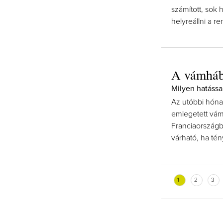
számított, sok
helyreállni a r
A vámháb
Milyen hatássa
Az utóbbi hóna
emlegetett vám
Franciaországb
várható, ha tén
1
2
3