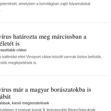
jelentését, amelyben a borvilágban zajló folyamatokat
.
írus határozta meg márciusban a
letét is
asottabb cikkei
 kattintást elért Vinoport cikkei között vannak biztos befutók,
yobb meglepetések is.
írus már a magyar borászatokba is
lábát
alások, kieső megrendelések
 években a magyar borok 9. legnagyobb felvevőpiacának