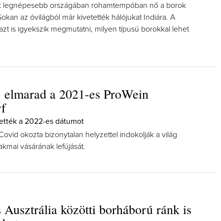
ik legnépesebb országában rohamtempóban nő a borok
 Sokan az óvilágból már kivetették hálójukat Indiára. A
azt is igyekszik megmutatni, milyen típusú borokkal lehet
: elmarad a 2021-es ProWein
rf
ették a 2022-es dátumot
ovid okozta bizonytalan helyzettel indokolják a világ
kmai vásárának lefújását.
 Ausztrália közötti borháború ránk is