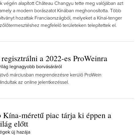
k végén alapított Château Changyu tette meg valójában azt
, amely a modern borászatot Kínában meghonosította. Több
ltványt hozattak Franciaországból, melyeket a Kínai-tenger
szőlőtermesztéshez megfelelő területeken telepítettek el.
Így lesz valaki egy év alatt végz
borász #26 - tényleg a legutols
 regisztrálni a 2022-es ProWeinra
poszt
Az extra ráadás fotók mellett a legjo
világ legnagyobb borvásáráról
pillanatokat válogattam össze...
 jövő márciusban megrendezésre kerülő ProWein
lindultak az online jelentkezéssel.
 Kína-méretű piac tárja ki éppen a
ilág előtt
ségek új hazája