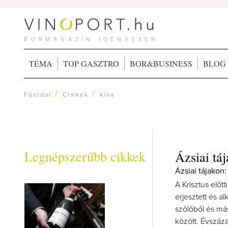
BORMAGAZIN IGÉNYESEN
TÉMA
TOP GASZTRO
BOR&BUSINESS
BLOG
/
/
Főoldal
Címkék
kína
Legnépszerűbb cikkek
Ázsiai tá
Ázsiai tájakon:
A Krisztus előt
erjesztett és a
szőlőből és má
között. Évszáza