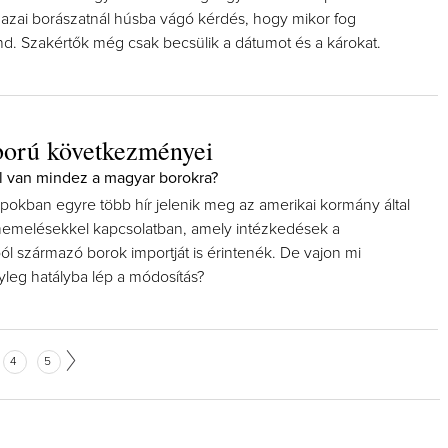
 hazai borászatnál húsba vágó kérdés, hogy mikor fog
end. Szakértők még csak becsülik a dátumot és a károkat.
orú következményei
l van mindez a magyar borokra?
pokban egyre több hír jelenik meg az amerikai kormány által
emelésekkel kapcsolatban, amely intézkedések a
ól származó borok importját is érintenék. De vajon mi
yleg hatályba lép a módosítás?
4
5