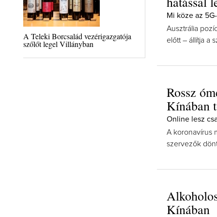
hatással l
Mi köze az 5G
Ausztrália poz
A Teleki Borcsalád vezérigazgatója
előtt – állítja a 
szőlőt legel Villányban
Rossz óme
Kínában t
Online lesz cs
A koronavírus 
szervezők dönté
Alkoholos
Kínában