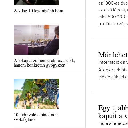
az 1800-as éve
A világ 10 legdrágább bora
az első lépést
mint 500.000 o
partján fekvő, 
Már lehet
A tokaji aszú nem csak luxuscikk,
Információk a 
hanem konkrétan gyógyszer
A legközelebb
előkészületei e
Egy újabb
kapuit a v
10 tudnivaló a pinot noir
szőlőfajtáról
India a lehető