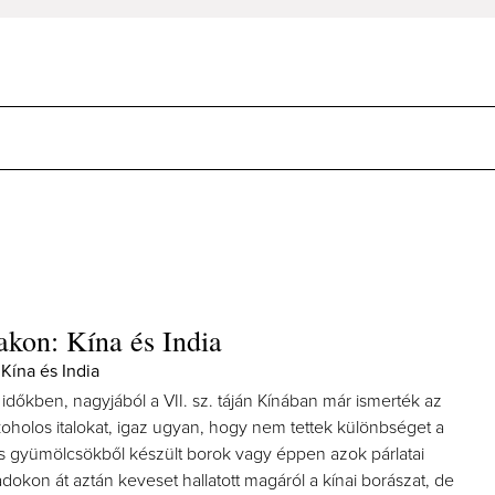
jakon: Kína és India
 Kína és India
ti időkben, nagyjából a VII. sz. táján Kínában már ismerték az
lkoholos italokat, igaz ugyan, hogy nem tettek különbséget a
s gyümölcsökből készült borok vagy éppen azok párlatai
dokon át aztán keveset hallatott magáról a kínai borászat, de