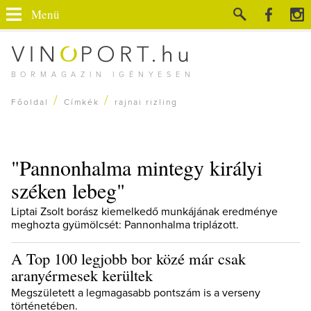
Menü
BORMAGAZIN IGÉNYESEN
/
/
Főoldal
Címkék
rajnai rizling
"Pannonhalma mintegy királyi
széken lebeg"
Liptai Zsolt borász kiemelkedő munkájának eredménye
meghozta gyümölcsét: Pannonhalma triplázott.
A Top 100 legjobb bor közé már csak
aranyérmesek kerültek
Megszületett a legmagasabb pontszám is a verseny
történetében.