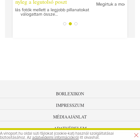
oszt
Megírtuk a modulzáró vizsgákat, már lázasan készü
az utolsó...
obb pillanatokat
BORLEXIKON
IMPRESSZUM
MÉDIAAJÁNLAT
ADATVÉDELEM
A vinoport.hu oldal süti fájlokat (cookie-kat) használ szolgáltatásai
biztosításához. Az
adatvédelmi információkról
itt olvashat.