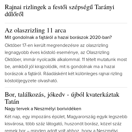
Rajnai rizlingek a festői szépségű Tarányi
dűlőről
Az olaszrizling 11 arca
Mit gondolnak a fajtáról a hazai borászok 2020-ban?
Október 17-en került megrendezésre az olaszrizling
legnagyobb éves kóstoló eseménye, az Olaszrizling
Október, immár nyolcadik alkalommal. 11 tételt mutatunk most
be, amikből jól kirajzolódik, mit is gondolnak ma a hazai
borászok a fajtáról. Ráadásként két különleges rajnai rizling
kóstolójegyzete olvasható.
Bor, találkozás, jókedv - újból kvaterkáztak
Tatán
Nagy tervek a Neszmélyi borividéken
Két nap, egy impozáns épület, Magyarország egyik legszebb
kisvárosa, több száz látogató, huszonöt borász, közel száz
remek bor – minden adott volt ahhoz, hogy a Neszmélyi