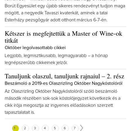
Borút Egyesület egy újabb sikeres rendezvényt tudjon maga
mögött, a negyedik Tavaszi kvaterkát, aminek a tatai
Esterházy pezsgőgyár adott otthont március 6-7-én.
Kétszer is megfejtettük a Master of Wine-ok
titkát
Október legolvasottabb cikkei
Legjobb, legmisztikusabb, legmagyarabb – a hónap
legnépszerűbb cikkeinek jelzői.
Tanuljunk olaszul, tanuljunk rajnaiul – 2. rész
Beszámoló a 2019-es Olaszrizling Október Nagykóstolóról
Az Olaszrizling Október Nagykóstolóról szóló beszámoló
második részében sok-sok kóstolójegyzet következik és a
cikk írója megosztja az ingyenes előadásokon szerzett
tapasztalatait is.
1
2
3
4
5
6
7