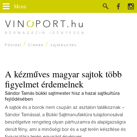
Menü
BORMAGAZIN IGÉNYESEN
/
/
Főoldal
Címkék
sajtkészítés
A kézműves magyar sajtok több
figyelmet érdemelnek
Sándor Tamás bükki sajtmester hisz a hazai sajtkultúra
fejlődésében
A sajtok és a borok nem csupán az asztalon találkoznak –
Sándor Tamással, a Bükki Sajtmanufaktúra tulajdonosával
beszélgetve rengeteg olyan párhuzamra és alapigazságra
derült fény, ami a minőségi bor és a sajt terén készítése és
fogyasztása terén egyaránt érvényes.