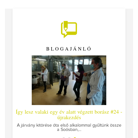
BLOGAJÁNLÓ
z #25
Így lesz valaki egy év alatt végzett borász #24 -
újrakezdés
szülünk
A járvány kitörése óta első alkalommal gyűltünk össze
a Soósban,...