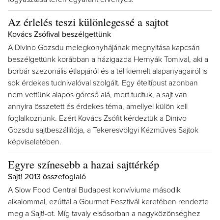
Az érlelés teszi különlegessé a sajtot
Kovács Zsófival beszélgettünk
A Divino Gozsdu melegkonyhájának megnyitása kapcsán
beszélgettünk korábban a házigazda Hernyák Tomival, aki a
borbár szezonális étlapjáról és a tél kiemelt alapanyagairól is
sok érdekes tudnivalóval szolgált. Egy ételtípust azonban
nem vettünk alapos górcső alá, mert tudtuk, a sajt van
annyira összetett és érdekes téma, amellyel külön kell
foglalkoznunk. Ezért Kovács Zsófit kérdeztük a Dinivo
Gozsdu sajtbeszállítója, a Tekeresvölgyi Kézműves Sajtok
képviseletében.
Egyre színesebb a hazai sajttérkép
Sajt! 2013 összefoglaló
A Slow Food Central Budapest konvíviuma második
alkalommal, ezúttal a Gourmet Fesztivál keretében rendezte
meg a Sajt!-ot. Míg tavaly elsősorban a nagyközönséghez