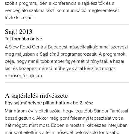
szólt a program, idén a konferencia a sajtkészítők és a
vendéglátó szakma közti kommunikáció megteremtését
tűzte ki céljául.
Sajt! 2013
Tej formába öntve
A Slow Food Central Budapest második alkalommal szervezi
meg májusban a Sajt! című programsorozatát. A programok
célja, hogy minél több ember figyelmét ráirányítsák a hazai
kis- és közepes méretű műhelyek által készített magas
minőségű sajtokra.
A sajtérlelés művészete
Egy sajtműhelybe pillanthattunk be 2. rész
Már három év is eltelt azóta, hogy legutóbb Sándor Tamással
beszélgettünk. Akkor még pont feleannyi tapasztalat volt a
hát mögött, mint most. Ebben a mostani kétrészes interjúban
már szót ejtettünk a tej minőségét befolyásoló fontosabb