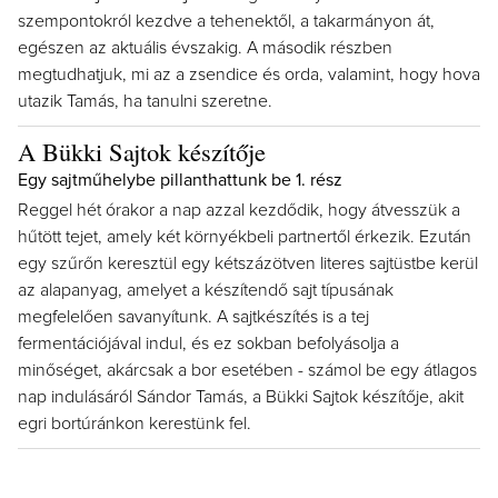
szempontokról kezdve a tehenektől, a takarmányon át,
egészen az aktuális évszakig. A második részben
megtudhatjuk, mi az a zsendice és orda, valamint, hogy hova
utazik Tamás, ha tanulni szeretne.
A Bükki Sajtok készítője
Egy sajtműhelybe pillanthattunk be 1. rész
Reggel hét órakor a nap azzal kezdődik, hogy átvesszük a
hűtött tejet, amely két környékbeli partnertől érkezik. Ezután
egy szűrőn keresztül egy kétszázötven literes sajtüstbe kerül
az alapanyag, amelyet a készítendő sajt típusának
megfelelően savanyítunk. A sajtkészítés is a tej
fermentációjával indul, és ez sokban befolyásolja a
minőséget, akárcsak a bor esetében - számol be egy átlagos
nap indulásáról Sándor Tamás, a Bükki Sajtok készítője, akit
egri bortúránkon kerestünk fel.