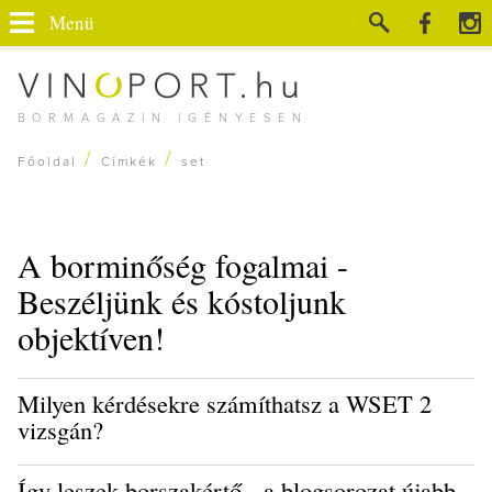
Menü
BORMAGAZIN IGÉNYESEN
/
/
Főoldal
Címkék
set
A borminőség fogalmai -
Beszéljünk és kóstoljunk
objektíven!
Milyen kérdésekre számíthatsz a WSET 2
vizsgán?
Így leszek borszakértő - a blogsorozat újabb