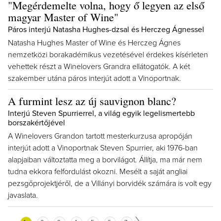
"Megérdemelte volna, hogy ő legyen az első
magyar Master of Wine"
Páros interjú Natasha Hughes-dzsal és Herczeg Ágnessel
Natasha Hughes Master of Wine és Herczeg Ágnes
nemzetközi borakadémikus vezetésével érdekes kísérleten
vehettek részt a Winelovers Grandra ellátogatók. A két
szakember utána páros interjút adott a Vinoportnak.
A furmint lesz az új sauvignon blanc?
Interjú Steven Spurrierrel, a világ egyik legelismertebb
borszakértőjével
A Winelovers Grandon tartott mesterkurzusa apropóján
interjút adott a Vinoportnak Steven Spurrier, aki 1976-ban
alapjaiban változtatta meg a borvilágot. Állítja, ma már nem
tudna ekkora felfordulást okozni. Mesélt a saját angliai
pezsgőprojektjéről, de a Villányi borvidék számára is volt egy
javaslata.