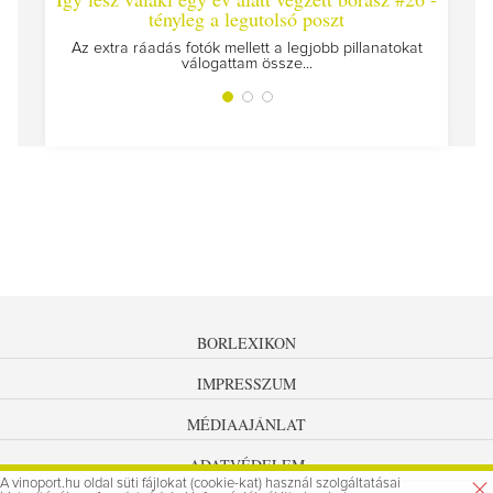
tényleg a legutolsó poszt
Megírt
Az extra ráadás fotók mellett a legjobb pillanatokat
válogattam össze...
BORLEXIKON
IMPRESSZUM
MÉDIAAJÁNLAT
ADATVÉDELEM
A vinoport.hu oldal süti fájlokat (cookie-kat) használ szolgáltatásai