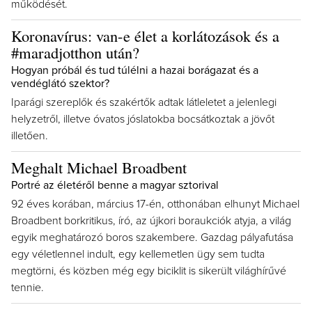
működését.
Koronavírus: van-e élet a korlátozások és a
#maradjotthon után?
Hogyan próbál és tud túlélni a hazai borágazat és a
vendéglátó szektor?
Iparági szereplők és szakértők adtak látleletet a jelenlegi
helyzetről, illetve óvatos jóslatokba bocsátkoztak a jövőt
illetően.
Meghalt Michael Broadbent
Portré az életéről benne a magyar sztorival
92 éves korában, március 17-én, otthonában elhunyt Michael
Broadbent borkritikus, író, az újkori boraukciók atyja, a világ
egyik meghatározó boros szakembere. Gazdag pályafutása
egy véletlennel indult, egy kellemetlen ügy sem tudta
megtörni, és közben még egy biciklit is sikerült világhírűvé
tennie.