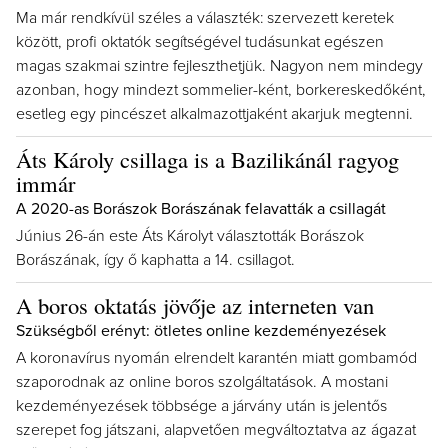
Ma már rendkívül széles a választék: szervezett keretek
között, profi oktatók segítségével tudásunkat egészen
magas szakmai szintre fejleszthetjük. Nagyon nem mindegy
azonban, hogy mindezt sommelier-ként, borkereskedőként,
esetleg egy pincészet alkalmazottjaként akarjuk megtenni.
Áts Károly csillaga is a Bazilikánál ragyog
immár
A 2020-as Borászok Borászának felavatták a csillagát
Június 26-án este Áts Károlyt választották Borászok
Borászának, így ő kaphatta a 14. csillagot.
A boros oktatás jövője az interneten van
Szükségből erényt: ötletes online kezdeményezések
A koronavírus nyomán elrendelt karantén miatt gombamód
szaporodnak az online boros szolgáltatások. A mostani
kezdeményezések többsége a járvány után is jelentős
szerepet fog játszani, alapvetően megváltoztatva az ágazat