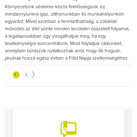
Környezetünk védelme közös felelősségünk: ez
mindannyiunkra igaz, otthonunkban és munkahelyünkön
egyaránt. Mivel azonban a fenntarthatóság, a zöldebb
működés az élet szinte minden területén összetett folyamat,
a legalaposabban úgy vizsgálhatjuk meg, ha egy
tevékenységre koncentrálunk. Most folytatjuk cikkünket,
amelyben borászok nyilatkoznak arról, hogy ők hogyan
járulnak hozzá egész évben a Föld Napja szellemiségéhez.
1
2