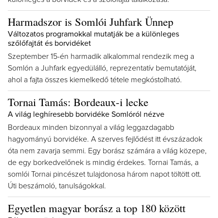
Harmadszor is Somlói Juhfark Ünnep
Változatos programokkal mutatják be a különleges
szőlőfajtát és borvidéket
Szeptember 15-én harmadik alkalommal rendezik meg a
Somlón a Juhfark egyedülálló, reprezentatív bemutatóját,
ahol a fajta összes kiemelkedő tétele megkóstolható.
Tornai Tamás: Bordeaux-i lecke
A világ leghíresebb borvidéke Somlóról nézve
Bordeaux minden bizonnyal a világ leggazdagabb
hagyományú borvidéke. A szerves fejlődést itt évszázadok
óta nem zavarja semmi. Egy borász számára a világ közepe,
de egy borkedvelőnek is mindig érdekes. Tornai Tamás, a
somlói Tornai pincészet tulajdonosa három napot töltött ott.
Úti beszámoló, tanulságokkal.
Egyetlen magyar borász a top 180 között