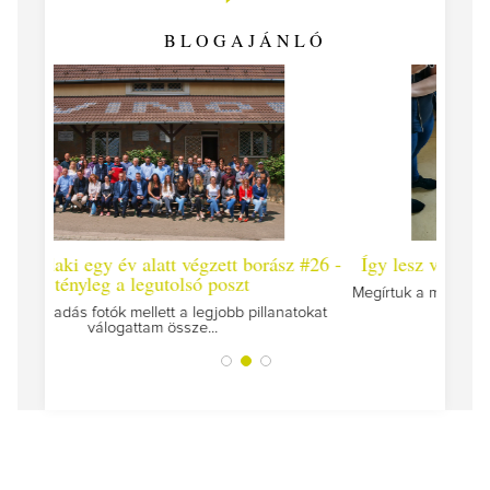
BLOGAJÁNLÓ
t borász #26 -
Így lesz valaki egy év alatt végzett borász #2
zt
Megírtuk a modulzáró vizsgákat, már lázasan készülü
az utolsó...
b pillanatokat