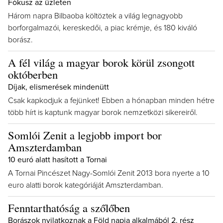
Fókusz az üzleten
Három napra Bilbaoba költöztek a világ legnagyobb
borforgalmazói, kereskedői, a piac krémje, és 180 kiváló
borász.
A fél világ a magyar borok körül zsongott
októberben
Díjak, elismerések mindenütt
Csak kapkodjuk a fejünket! Ebben a hónapban minden hétre
több hírt is kaptunk magyar borok nemzetközi sikereiről.
Somlói Zenit a legjobb import bor
Amszterdamban
10 euró alatt hasított a Tornai
A Tornai Pincészet Nagy-Somlói Zenit 2013 bora nyerte a 10
euro alatti borok kategóriáját Amszterdamban.
Fenntarthatóság a szőlőben
Borászok nyilatkoznak a Föld napja alkalmából 2. rész