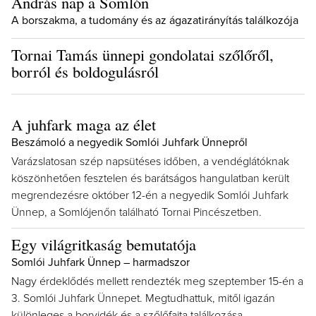
András nap a Somlón
A borszakma, a tudomány és az ágazatirányítás találkozója
Tornai Tamás ünnepi gondolatai szőlőről,
borról és boldogulásról
A juhfark maga az élet
Beszámoló a negyedik Somlói Juhfark Ünnepről
Varázslatosan szép napsütéses időben, a vendéglátóknak
köszönhetően fesztelen és barátságos hangulatban került
megrendezésre október 12-én a negyedik Somlói Juhfark
Ünnep, a Somlójenőn található Tornai Pincészetben.
Egy világritkaság bemutatója
Somlói Juhfark Ünnep – harmadszor
Nagy érdeklődés mellett rendezték meg szeptember 15-én a
3. Somlói Juhfark Ünnepet. Megtudhattuk, mitől igazán
különleges a borvidék és a szőlőfajta találkozása.