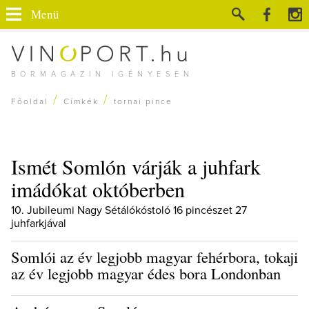
Menü
BORMAGAZIN IGÉNYESEN
/
/
Főoldal
Címkék
tornai pince
Ismét Somlón várják a juhfark
imádókat októberben
10. Jubileumi Nagy Sétálókóstoló 16 pincészet 27
juhfarkjával
Somlói az év legjobb magyar fehérbora, tokaji
az év legjobb magyar édes bora Londonban