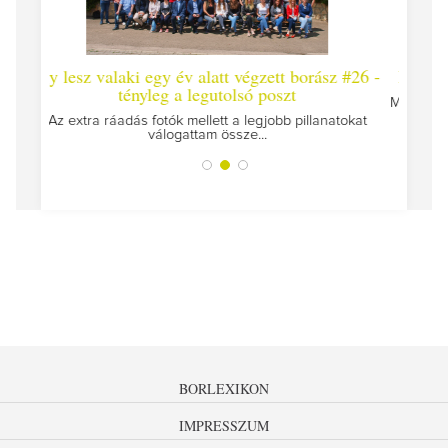
laki egy év alatt végzett borász #26 -
Így lesz valaki egy év
tényleg a legutolsó poszt
Megírtuk a modulzáró vizs
az ut
áadás fotók mellett a legjobb pillanatokat
válogattam össze...
BORLEXIKON
IMPRESSZUM