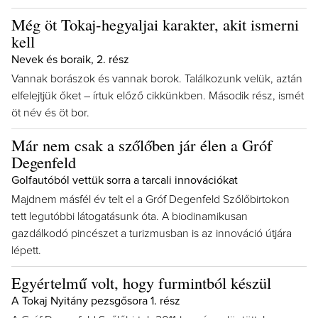
Még öt Tokaj-hegyaljai karakter, akit ismerni
kell
Nevek és boraik, 2. rész
Vannak borászok és vannak borok. Találkozunk velük, aztán
elfelejtjük őket – írtuk előző cikkünkben. Második rész, ismét
öt név és öt bor.
Már nem csak a szőlőben jár élen a Gróf
Degenfeld
Golfautóból vettük sorra a tarcali innovációkat
Majdnem másfél év telt el a Gróf Degenfeld Szőlőbirtokon
tett legutóbbi látogatásunk óta. A biodinamikusan
gazdálkodó pincészet a turizmusban is az innováció útjára
lépett.
Egyértelmű volt, hogy furmintból készül
A Tokaj Nyitány pezsgősora 1. rész