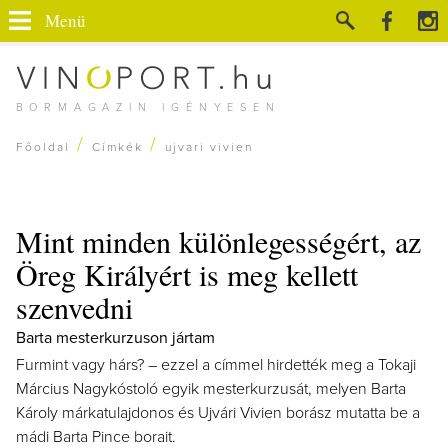
Menü
BORMAGAZIN IGÉNYESEN
/
/
Főoldal
Címkék
ujvari vivien
Mint minden különlegességért, az
Öreg Királyért is meg kellett
szenvedni
Barta mesterkurzuson jártam
Furmint vagy hárs? – ezzel a címmel hirdették meg a Tokaji
Március Nagykóstoló egyik mesterkurzusát, melyen Barta
Károly márkatulajdonos és Ujvári Vivien borász mutatta be a
mádi Barta Pince borait.