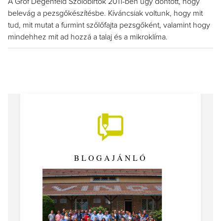
A Gróf Degenfeld Szőlőbirtok 2011-ben úgy döntött, hogy
belevág a pezsgőkészítésbe. Kíváncsiak voltunk, hogy mit
tud, mit mutat a furmint szőlőfajta pezsgőként, valamint hogy
mindehhez mit ad hozzá a talaj és a mikroklíma.
BLOGAJÁNLÓ