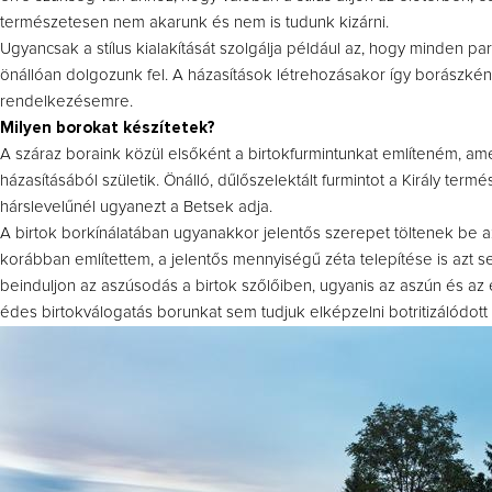
természetesen nem akarunk és nem is tudunk kizárni.
Ugyancsak a stílus kialakítását szolgálja például az, hogy minden par
önállóan dolgozunk fel. A házasítások létrehozásakor így borászké
rendelkezésemre.
Milyen borokat készítetek?
A száraz boraink közül elsőként a birtokfurmintunkat említeném, ame
házasításából születik. Önálló, dűlőszelektált furmintot a Király term
hárslevelűnél ugyanezt a Betsek adja.
A birtok borkínálatában ugyanakkor jelentős szerepet töltenek be
korábban említettem, a jelentős mennyiségű zéta telepítése is azt 
beinduljon az aszúsodás a birtok szőlőiben, ugyanis az aszún és az
édes birtokválogatás borunkat sem tudjuk elképzelni botritizálódott