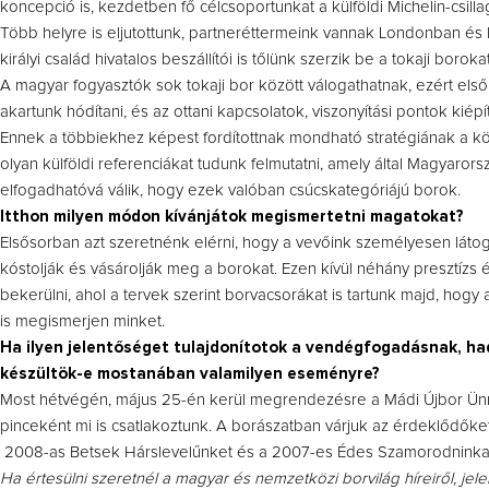
koncepció is, kezdetben fő célcsoportunkat a külföldi Michelin-csilla
Több helyre is eljutottunk, partneréttermeink vannak Londonban é
királyi család hivatalos beszállítói is tőlünk szerzik be a tokaji borokat
A magyar fogyasztók sok tokaji bor között válogathatnak, ezért els
akartunk hódítani, és az ottani kapcsolatok, viszonyítási pontok kiép
Ennek a többiekhez képest fordítottnak mondható stratégiának a 
olyan külföldi referenciákat tudunk felmutatni, amely által Magyaro
elfogadhatóvá válik, hogy ezek valóban csúcskategóriájú borok.
Itthon milyen módon kívánjátok megismertetni magatokat?
Elsősorban azt szeretnénk elérni, hogy a vevőink személyesen láto
kóstolják és vásárolják meg a borokat. Ezen kívül néhány presztízs
bekerülni, ahol a tervek szerint borvacsorákat is tartunk majd, hog
is megismerjen minket.
Ha ilyen jelentőséget tulajdonítotok a vendégfogadásnak, h
készültök-e mostanában valamilyen eseményre?
Most hétvégén, május 25-én kerül megrendezésre a Mádi Újbor Ünn
pinceként mi is csatlakoztunk. A borászatban várjuk az érdeklődőke
2008-as Betsek Hárslevelűnket és a 2007-es Édes Szamorodninka
Ha értesülni szeretnél a magyar és nemzetközi borvilág híreiről, jel