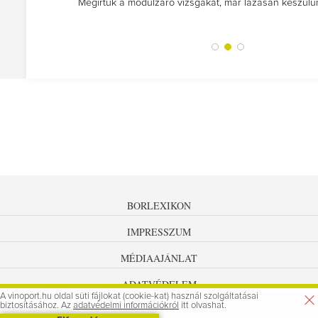
Megírtuk a modulzáró vizsgákat, már lázasan készülünk
BORLEXIKON
IMPRESSZUM
MÉDIAAJÁNLAT
ADATVÉDELEM
A vinoport.hu oldal süti fájlokat (cookie-kat) használ szolgáltatásai
biztosításához. Az
adatvédelmi információkról
itt olvashat.