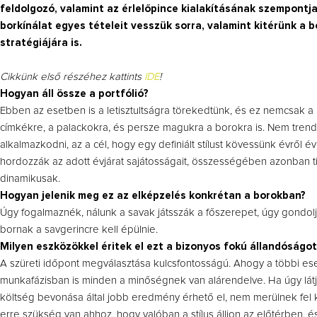
feldolgozó, valamint az érlelőpince kialakításának szempontja
borkínálat egyes tételeit vesszük sorra, valamint kitérünk a 
stratégiájára is.
Cikkünk első részéhez kattints
IDE
!
Hogyan áll össze a portfólió?
Ebben az esetben is a letisztultságra törekedtünk, és ez nemcsak a 
címkékre, a palackokra, és persze magukra a borokra is. Nem tren
alkalmazkodni, az a cél, hogy egy definiált stílust kövessünk évről 
hordozzák az adott évjárat sajátosságait, összességében azonban ti
dinamikusak.
Hogyan jelenik meg ez az elképzelés konkrétan a borokban?
Úgy fogalmaznék, nálunk a savak játsszák a főszerepet, úgy gondol
bornak a savgerincre kell épülnie.
Milyen eszközökkel éritek el ezt a bizonyos fokú állandóságot
A szüreti időpont megválasztása kulcsfontosságú. Ahogy a többi e
munkafázisban is minden a minőségnek van alárendelve. Ha úgy lát
költség bevonása által jobb eredmény érhető el, nem merülnek fel
erre szükség van ahhoz, hogy valóban a stílus álljon az előtérben, é