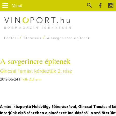
Menü
BORMAGAZIN IGÉNYESEN
/
/
Főoldal
Életérzés
A savgerincre építenek
A savgerincre építenek
Gincsai Tamást kérdeztük 2. rész
2013-05-24 |
Tóth Adrienn
A mádi központú Holdvölgy főborászával, Gincsai Tamással ké
interjúnk első részében a pincészet indulásáról, a szőlőterüle