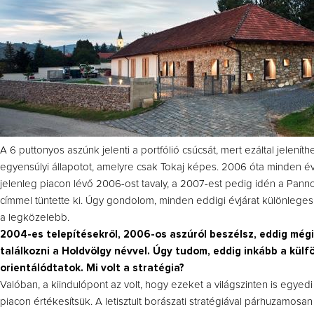
A 6 puttonyos aszúnk jelenti a portfólió csúcsát, mert ezáltal jelenít
egyensúlyi állapotot, amelyre csak Tokaj képes. 2006 óta minden év
jelenleg piacon lévő 2006-ost tavaly, a 2007-est pedig idén a Pan
címmel tüntette ki. Úgy gondolom, minden eddigi évjárat különleges
a legközelebb.
2004-es telepítésekről, 2006-os aszúról beszélsz, eddig mégi
találkozni a Holdvölgy névvel. Úgy tudom, eddig inkább a külfö
orientálódtatok. Mi volt a stratégia?
Valóban, a kiindulópont az volt, hogy ezeket a világszinten is egye
piacon értékesítsük. A letisztult borászati stratégiával párhuzamosan 