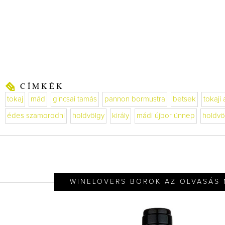
CÍMKÉK
tokaj
mád
gincsai tamás
pannon bormustra
betsek
tokaji
édes szamorodni
holdvölgy
király
mádi újbor ünnep
holdvö
WINELOVERS BOROK AZ OLVASÁS 