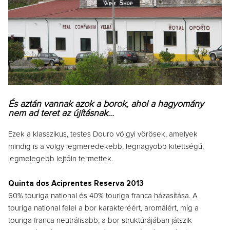
És aztán vannak azok a borok, ahol a hagyomány
nem ad teret az újításnak...
Ezek a klasszikus, testes Douro völgyi vörösek, amelyek
mindig is a völgy legmeredekebb, legnagyobb kitettségű,
legmelegebb lejtőin termettek.
Quinta dos Aciprentes Reserva 2013
60% touriga national és 40% touriga franca házasítása. A
touriga national felel a bor karakteréért, aromáiért, míg a
touriga franca neutrálisabb, a bor struktúrájában játszik