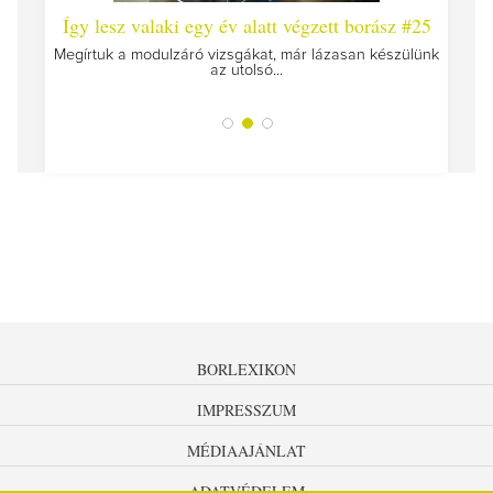
 #26 -
Így lesz valaki egy év alatt végzett borász #25
Így l
Megírtuk a modulzáró vizsgákat, már lázasan készülünk
az utolsó...
tokat
A jár
BORLEXIKON
IMPRESSZUM
MÉDIAAJÁNLAT
ADATVÉDELEM