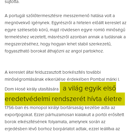
sújtotta.
A portugál szőlőtermesztésre messzemenő hatása volt a
megnövekvő igénynek. Egyrészről a hirtelen előállt kereslet az
egyre szélesebb körű, majd rövidesen egyre romló minőségű
termeléshez vezetett, másrészről azonban annak a tudásnak a
megszerzéséhez, hogy hogyan lehet stabil szerkezetű,
fogyasztható borokat áthajózni az angol partokhoz.
A kereslet által felduzzasztott borkészítés további
minőségromlásának elkerülése érdekében Pombal márki I.
a világ egyik első
Dom Hosé király utasítására
eredetvédelmi rendszerét hívta életre
1756-ban és monopol királyi bortársaság kezébe adta az
exportjogokat. Ezzel párhuzamosan kialakult a portói erősített
borok elkészítésének folyamata, amelynek során az
erjedésben lévő borhoz borpárlatot adtak, ezzel leállítva az