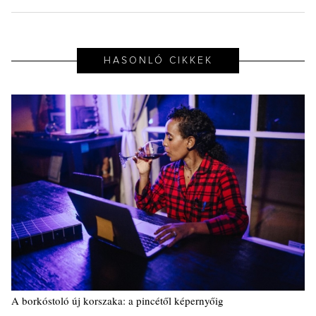
HASONLÓ CIKKEK
A borkóstoló új korszaka: a pincétől képernyőig