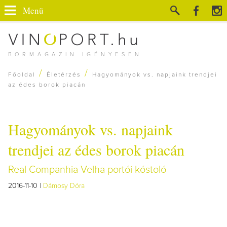
Menü
BORMAGAZIN IGÉNYESEN
/
/
Főoldal
Életérzés
Hagyományok vs. napjaink trendjei
az édes borok piacán
Hagyományok vs. napjaink
trendjei az édes borok piacán
Real Companhia Velha portói kóstoló
2016-11-10 |
Dámosy Dóra