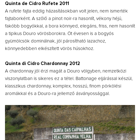
Quinta de Cidro Rufete 2011
A rufete fajta eddig házasításokban volt jelen, nem ismerték
fajtaborként. A szőlő a pinot noir-ra hasonlít, vékony héjú,
fakóbb bogyókkal, a bora könnyed, elegáns, friss, nem hasonlít
a tipikus Douro vörösborokra. Öt évesen is a bogyós
gyümölcsök dominálnak, jól párosítható lazachoz,
könnyedebben elkészített vörös húsokhoz.
Quinta di Cidro Chardonnay 2012
A chardonnay jól érzi magát a Douro völgyben, nemzetközi
viszonylatban is sikeres ez a tétel. Battonage eljárással készül,
klasszikus chardonnay, komplex, hosszú, finom pörkölési
aromákkal és a Douro-ra jellemző ásványossággal.