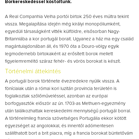
Borkereskedéssel kóstoltunk.
A
Real Companhia Velha portói birtok
250 éves múltra tekint
vissza. Megalapítása idején még királyi monopóliumként,
egyedüli társaságként vitték külföldre, elsősorban Nagy-
Britanniába a kor portugál borait. Ugyanez a ház ma egy család
magántulajdonában áll, és 1970 óta a Douro-völgy egyik
legmodernebb birtokaként az erősített borok mellett
figyelemreméltó száraz fehér- és vörös borokat is készít.
Történelmi áttekintés
A portugál borok története évezredekre nyúlik vissza. A
föníciaiak után a római kori luzitán provincia területén is
foglalkoztak szőlőműveléssel, azonban az európai
borfogyasztók először az ún. 1703-as Methuen-egyezmény
után találkozhattak kereskedelmi mennyiségű portugál borral.
A történelmileg francia szövetséges Portugália ekkor kötött
egyezséget az angolokkal, és innentől adómentesen
szállíthatott bort a brit piacra, míg a francia borokat büntetővám