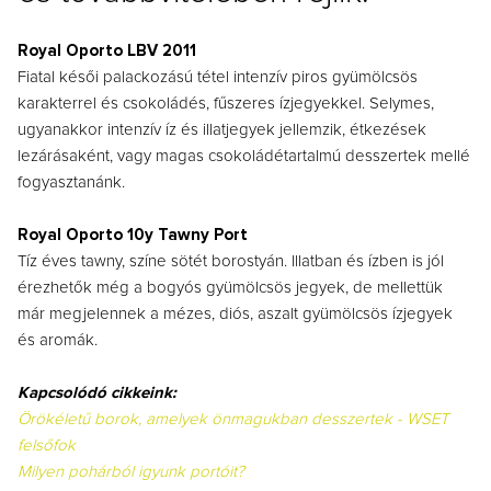
Royal Oporto LBV 2011
Fiatal késői palackozású tétel intenzív piros gyümölcsös
karakterrel és csokoládés, fűszeres ízjegyekkel. Selymes,
ugyanakkor intenzív íz és illatjegyek jellemzik, étkezések
lezárásaként, vagy magas csokoládétartalmú desszertek mellé
fogyasztanánk.
Royal Oporto 10y Tawny Port
Tíz éves tawny, színe sötét borostyán. Illatban és ízben is jól
érezhetők még a bogyós gyümölcsös jegyek, de mellettük
már megjelennek a mézes, diós, aszalt gyümölcsös ízjegyek
és aromák.
Kapcsolódó cikkeink:
Örökéletű borok, amelyek önmagukban desszertek - WSET
felsőfok
Milyen pohárból igyunk portóit?