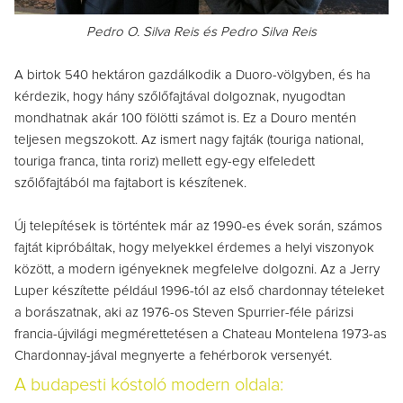
Pedro O. Silva Reis és Pedro Silva Reis
A birtok 540 hektáron gazdálkodik a Duoro-völgyben, és ha
kérdezik, hogy hány szőlőfajtával dolgoznak, nyugodtan
mondhatnak akár 100 fölötti számot is. Ez a Douro mentén
teljesen megszokott. A
z ismert nagy fajták (touriga national,
touriga franca, tinta roriz)
mellett
egy-egy elfeledett
szőlőfajtából ma fajtabort is készítenek.
Új telepítések is történtek már az 1990-es évek során, számos
fajtát kipróbáltak, hogy melyekkel érdemes a helyi viszonyok
között, a modern igényeknek megfelelve dolgozni. Az a Jerry
Luper készítette például 1996-tól az első chardonnay tételeket
a borászatnak, aki az 1976-os Steven Spurrier-féle párizsi
francia-újvilági megmérettetésen a Chateau Montelena 1973-as
Chardonnay-jával megnyerte a fehérborok versenyét.
A budapesti kóstoló modern oldala: