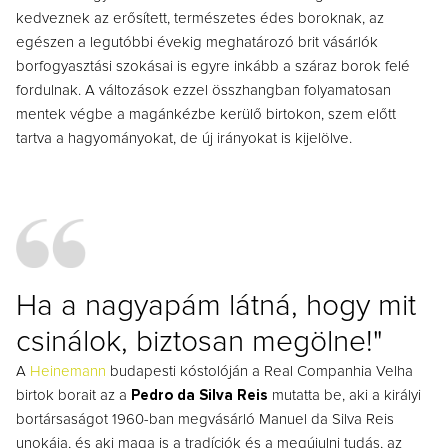
kedveznek az erősített, természetes édes boroknak, az
egészen a legutóbbi évekig meghatározó brit vásárlók
borfogyasztási szokásai is egyre inkább a száraz borok felé
fordulnak. A változások ezzel összhangban folyamatosan
mentek végbe a magánkézbe kerülő birtokon, szem előtt
tartva a hagyományokat, de új irányokat is kijelölve.
Ha a nagyapám látná, hogy mit
csinálok, biztosan megölne!"
A
Heinemann
budapesti kóstolóján a Real Companhia Velha
birtok borait az a
Pedro da Silva Reis
mutatta be, aki a királyi
bortársaságot 1960-ban megvásárló Manuel da Silva Reis
unokája, és aki maga is a tradíciók és a megújulni tudás, az