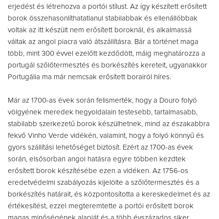
erjedést és létrehozva a portói stílust. Az így készített erősített
borok összehasonlíthatatlanul stabilabbak és ellenállóbbak
voltak az itt készült nem erősített boroknál, és alkalmassá
váltak az angol piacra való átszállításra. Bár a történet maga
több, mint 300 évvel ezelőtt kezdődött, máig meghatározza a
portugál szőlőtermesztés és borkészítés kereteit, ugyanakkor
Portugália ma már nemcsak erősített borairól híres.
Már az 1700-as évek során felismerték, hogy a Douro folyó
völgyének meredek hegyoldalain testesebb, tartalmasabb,
stabilabb szerkezetű borok készülhetnek, mind az északabbra
fekvő Vinho Verde vidékén, valamint, hogy a folyó könnyű és
gyors szállítási lehetőséget biztosít. Ezért az 1700-as évek
során, elsősorban angol hatásra egyre többen kezdtek
erősített borok készítésébe ezen a vidéken. Az 1756-os
eredetvédelmi szabályozás kijelölte a szőlőtermesztés és a
borkészítés határait, és központosította a kereskedelmet és az
értékesítést, ezzel megteremtette a portói erősített borok
magas minőségének alapját és a több évszázados siker