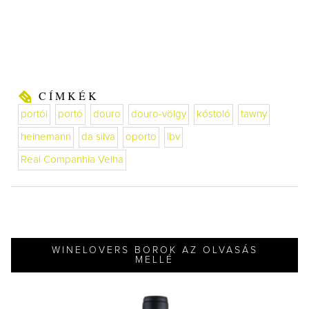
CÍMKÉK
portói
portó
douro
douro-völgy
kóstoló
tawny
heinemann
da silva
oporto
lbv
Real Companhia Velha
WINELOVERS BOROK AZ OLVASÁS
MELLÉ