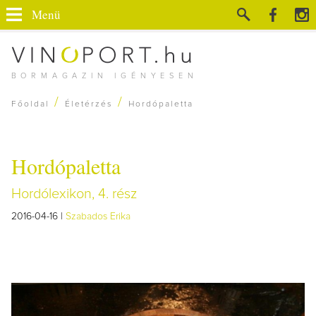
Menü
BORMAGAZIN IGÉNYESEN
/
/
Főoldal
Életérzés
Hordópaletta
Hordópaletta
Hordólexikon, 4. rész
2016-04-16 |
Szabados Erika