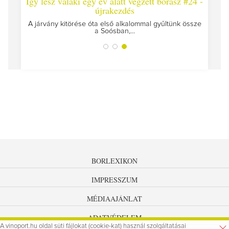
z #25
Így lesz valaki egy év alatt végzett borász #24 -
újrakezdés
szülünk
A járvány kitörése óta első alkalommal gyűltünk össze
a Soósban,...
BORLEXIKON
IMPRESSZUM
MÉDIAAJÁNLAT
ADATVÉDELEM
A vinoport.hu oldal süti fájlokat (cookie-kat) használ szolgáltatásai