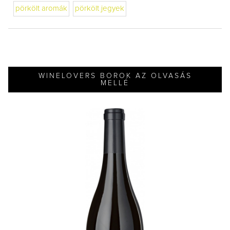
pörkölt aromák
pörkölt jegyek
WINELOVERS BOROK AZ OLVASÁS
MELLÉ