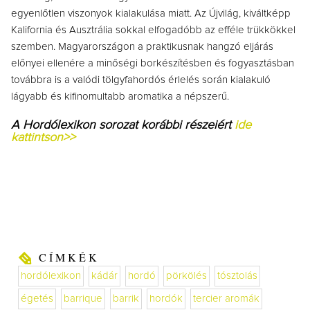
egyenlőtlen viszonyok kialakulása miatt. Az Újvilág, kiváltképp
Kalifornia és Ausztrália sokkal elfogadóbb az efféle trükkökkel
szemben. Magyarországon a praktikusnak hangzó eljárás
előnyei ellenére a minőségi borkészítésben és fogyasztásban
továbbra is a valódi tölgyfahordós érlelés során kialakuló
lágyabb és kifinomultabb aromatika a népszerű.
A Hordólexikon sorozat korábbi részeiért
ide
kattintson>>
CÍMKÉK
hordólexikon
kádár
hordó
pörkölés
tósztolás
égetés
barrique
barrik
hordók
tercier aromák