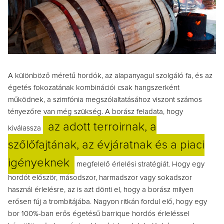
A különböző méretű hordók, az alapanyagul szolgáló fa, és az
égetés fokozatának kombinációi csak hangszerként
működnek, a szimfónia megszólaltatásához viszont számos
tényezőre van még szükség. A borász feladata, hogy
az adott terroirnak, a
kiválassza
szőlőfajtának, az évjáratnak és a piaci
igényeknek
megfelelő érlelési stratégiát. Hogy egy
hordót először, másodszor, harmadszor vagy sokadszor
használ érlelésre, az is azt dönti el, hogy a borász milyen
erősen fúj a trombitájába.
Nagyon ritkán fordul elő, hogy egy
bor 100%-ban erős égetésű barrique hordós érleléssel