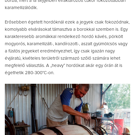
borba, mert a fa sejtjeiben elraktározott cukor fokozottabban
karamellizálódik.
Erősebben égetett hordóknál ezek a jegyek csak fokozódnak,
komolyabb elvárásokat támasztva a borokkal szemben is. Egy
karakteresebb aromákkal rendelkező hordó kávés, pörkölt
mogyorós, karamellizált-, kandírozott-, aszalt gyümölcsös vagy
a füstös jegyeket eredményezhet, így csak igazán nagy
évjáratú, kivételes területről származó szőlő számára lehet
megfelelő választás. A „heavy” hordókat akár egy órán át is
égethetik 280-300°C-on.