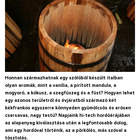
Honnan származhatnak egy szőlőből készült italban
olyan aromák, mint a vanília, a pirított mandula, a
mogyoró, a kókusz, a szegfűszeg és a füst? Hogyan lehet
egy azonos területről és évjáratból származó két
kékfrankos egyszerre könnyeden gyümölcsös és erősen
csersavas, nagy testű? Napjaink hi-tech hordóérájában
az alapanyag kiválasztása után a legfontosabb dolog,
ami egy hordóval történik, az a pörkölés, más szóval a
tósztolás.