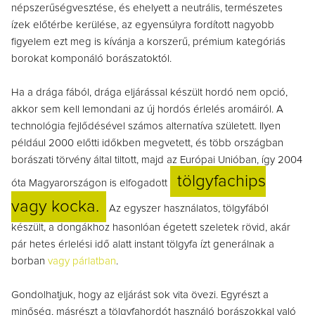
népszerűségvesztése, és ehelyett a neutrális, természetes
ízek előtérbe kerülése, az egyensúlyra fordított nagyobb
figyelem ezt meg is kívánja a korszerű, prémium kategóriás
borokat komponáló borászatoktól.
Ha a drága fából, drága eljárással készült hordó nem opció,
akkor sem kell lemondani az új hordós érlelés aromáiról. A
technológia fejlődésével számos alternatíva született. Ilyen
például 2000 előtti időkben megvetett, és több országban
borászati törvény által tiltott, majd az Európai Unióban, így 2004
tölgyfachips
óta Magyarországon is elfogadott
vagy kocka.
Az egyszer használatos, tölgyfából
készült, a dongákhoz hasonlóan égetett szeletek rövid, akár
pár hetes érlelési idő alatt instant tölgyfa ízt generálnak a
borban
vagy párlatban
.
Gondolhatjuk, hogy az eljárást sok vita övezi. Egyrészt a
minőség, másrészt a tölgyfahordót használó borászokkal való