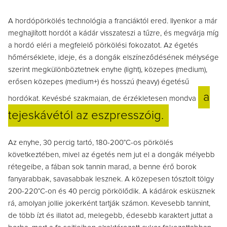
A hordópörkölés technológia a franciáktól ered. Ilyenkor a már
meghajlított hordót a kádár visszateszi a tűzre, és megvárja míg
a hordó eléri a megfelelő pörkölési fokozatot. Az égetés
hőmérséklete, ideje, és a dongák elszíneződésének mélysége
szerint megkülönböztetnek enyhe (light), közepes (medium),
erősen közepes (medium+) és hosszú (heavy) égetésű
a
hordókat. Kevésbé szakmaian, de érzékletesen mondva
tejeskávétól az eszpresszóig.
Az enyhe, 30 percig tartó, 180-200°C-os pörkölés
következtében, mivel az égetés nem jut el a dongák mélyebb
rétegeibe, a fában sok tannin marad, a benne érő borok
fanyarabbak, savasabbak lesznek. A közepesen tósztolt tölgy
200-220°C-on és 40 percig pörkölődik. A kádárok esküsznek
rá, amolyan jollie jokerként tartják számon. Kevesebb tannint,
de több ízt és illatot ad, melegebb, édesebb karaktert juttat a