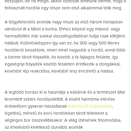
készüljön, de ha mégis, akkor biztosak lehetünk benne, hogy a
felhasznált hordók egy része nem első alkalommal telik meg.
A tölgyfahordós aromák nagy része az első három hónapban
vándorol át a fából a borba. Ehhez képest egy másod- vagy
harmadtöltés már sokkal visszafogottabban tudja csak kifejteni
hatását. Különösképpen így van ez, ha 300 vagy 500 literes
hordókról beszélünk, mivel minél nagyobb a hordó, annál több
a benne tárolt folyadék, és kisebb a fa fajlagos felülete, így
egységnyi folyadék kisebb felületen érintkezik a dongákkal,
kevésbé lép reakcióba, kevésbé lesz érezhető a hatása.
A legtöbb borász ki is használja a kádárok és a természet által
teremtett széles hordópalettát. A kívánt harmónia elérése
érdekében gyakran házasítanak
különböző származású
,
égetésű, méretű és korú hordókban tárolt tételeket a
végleges bor összeállításakor. A világ ízlésének finomodása,
az érlelésből keletkező durvább aromák