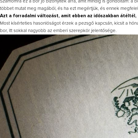
Számomra ez a bor jó bizonyíték arra, amit mindig is gondoltam: a 
többet mutat meg magából, és ha ezt megértjük, és ennek megfelelő
Azt a forradalmi változást, amit ebben az időszakban átéltél,
Most kísérteties hasonlóságot érzek a pezsgő kapcsán, kicsit a hón
bor, itt sokkal nagyobb az emberi szerepkör jelentősége.