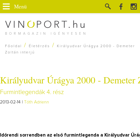
Menü
BORMAGAZIN IGÉNYESEN
/
/
Főoldal
Életérzés
Királyudvar Úrágya 2000 - Demeter
Zoltán interjú
Királyudvar Úrágya 2000 - Demeter Z
Furmintlegendák 4. rész
2013-02-14 |
Tóth Adrienn
Időrendi sorrendben az első furmintlegenda a Királyudvar Úrá