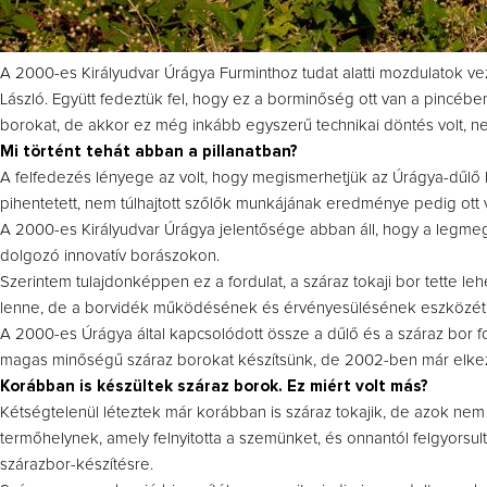
A 2000-es Királyudvar Úrágya Furminthoz tudat alatti mozdulatok v
László. Együtt fedeztük fel, hogy ez a borminőség ott van a pincébe
borokat, de akkor ez még inkább egyszerű technikai döntés volt, 
Mi történt tehát abban a pillanatban?
A felfedezés lényege az volt, hogy megismerhetjük az Úrágya-dűlő k
pihentetett, nem túlhajtott szőlők munkájának eredménye pedig ott v
A 2000-es Királyudvar Úrágya jelentősége abban áll, hogy a legmegf
dolgozó innovatív borászokon.
Szerintem tulajdonképpen ez a fordulat, a száraz tokaji bor tette 
lenne, de a borvidék működésének és érvényesülésének eszközét 
A 2000-es Úrágya által kapcsolódott össze a dűlő és a száraz bor f
magas minőségű száraz borokat készítsünk, de 2002-ben már elkez
Korábban is készültek száraz borok. Ez miért volt más?
Kétségtelenül léteztek már korábban is száraz tokajik, de azok nem
termőhelynek, amely felnyitotta a szemünket, és onnantól felgyorsul
szárazbor-készítésre.