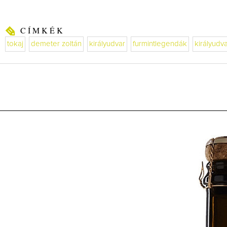
CÍMKÉK
tokaj
demeter zoltán
királyudvar
furmintlegendák
királyudv