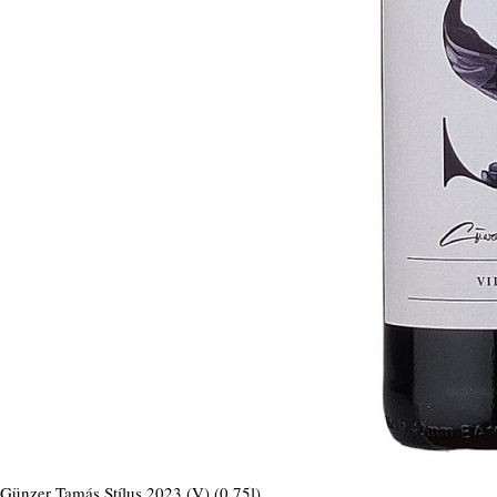
Günzer Tamás Stílus 2023 (V) (0,75l)