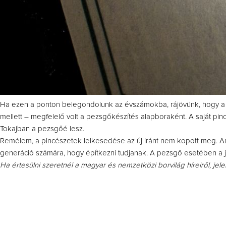
Ha ezen a ponton belegondolunk az évszámokba, rájövünk, hogy a 20
mellett – megfelelő volt a pezsgőkészítés alapboraként. A saját pin
Tokajban a pezsgőé lesz.
Remélem, a pincészetek lelkesedése az új iránt nem kopott meg. An
generáció számára, hogy építkezni tudjanak. A pezsgő esetében a
Ha értesülni szeretnél a magyar és nemzetközi borvilág híreiről, jel