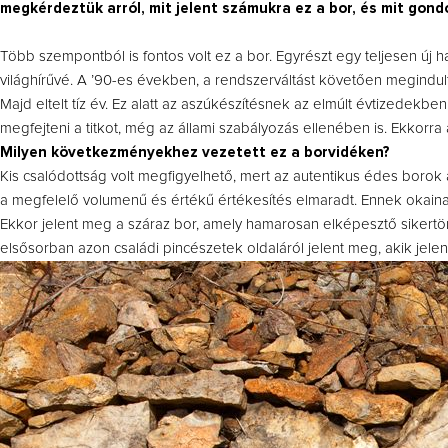
megkérdeztük arról, mit jelent számukra ez a bor, és mit gond
Több szempontból is fontos volt ez a bor. Egyrészt egy teljesen új 
világhírűvé. A ’90-es években, a rendszerváltást követően megindult
Majd eltelt tíz év. Ez alatt az aszúkészítésnek az elmúlt évtizedek
megfejteni a titkot, még az állami szabályozás ellenében is. Ekkorr
Milyen következményekhez vezetett ez a borvidéken?
Kis csalódottság volt megfigyelhető, mert az autentikus édes borok
a megfelelő volumenű és értékű értékesítés elmaradt. Ennek okai
Ekkor jelent meg a száraz bor, amely hamarosan elképesztő sikertört
elsősorban azon családi pincészetek oldaláról jelent meg, akik jele