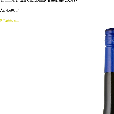
Thummerer Egri Chardonnay Battonage 2024 (V)
Ár: 4.690 Ft
Bővebben...