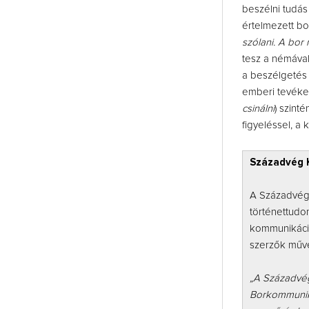
beszélni tudá
értelmezett bor
szólani. A bor
tesz a némával
a beszélgetés 
emberi tevéken
csinálni
) szint
figyeléssel, a
Századvég 
A Századvég
történettudom
kommunikáció,
szerzők műve
„A Századvég
Borkommuniká