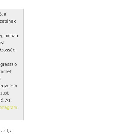
ó, a
ézetének
légiumban.
nyi
közösségi
agresszió
ternet
n
s-egyetem
zust.
ó. Az
nstagram
-
zéd, a