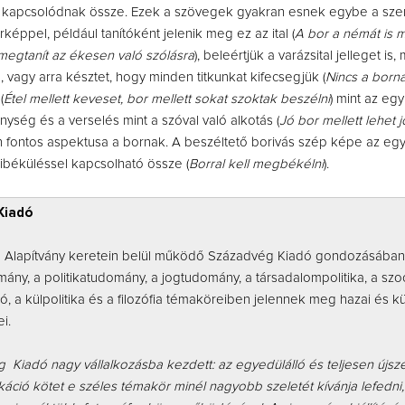
s kapcsolódnak össze. Ezek a szövegek gyakran esnek egybe a sz
képpel, például tanítóként jelenik meg ez az ital (
A bor a némát is m
 megtanít az ékesen való szólásra
), beleértjük a varázsital jelleget is
, vagy arra késztet, hogy minden titkunkat kifecsegjük (
Nincs a borna
(
Étel mellett keveset, bor mellett sokat szoktak beszélni
) mint az eg
ység és a verselés mint a szóval való alkotás (
Jó bor mellett lehet j
én fontos aspektusa a bornak. A beszéltető borivás szép képe az eg
 kibéküléssel kapcsolható össze (
Borral kell megbékélni
).
Kiadó
 Alapítvány keretein belül működő Századvég Kiadó gondozásában
ány, a politikatudomány, a jogtudomány, a társadalompolitika, a szoc
 a külpolitika és a filozófia témaköreiben jelennek meg hazai és kül
i.
 Kiadó nagy vállalkozásba kezdett: az egyedülálló és teljesen újsz
ció kötet e széles témakör minél nagyobb szeletét kívánja lefedni,