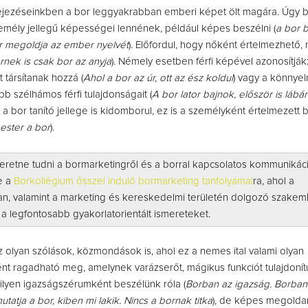
ifejezéseinkben a bor leggyakrabban emberi képet ölt magára. Úgy 
zemély jellegű képességei lennének, például képes beszélni (
a bor 
or megoldja az ember nyelvét
). Előfordul, hogy nőként értelmezhető
rnek is csak bor az anyja
). Némely esetben férfi képével azonosítják
t társítanak hozzá (
Ahol a bor az úr, ott az ész koldul
) vagy a könnyel
bb szélhámos férfi tulajdonságait (
A bor lator bajnok, először is lábáró
l a bor tanító jellege is kidomborul, ez is a személyként értelmezett
ester a bor
).
eretne tudni a bormarketingről és a borral kapcsolatos kommunikáci
e a
Borkollégium ősszel induló bormarketing tanfolyamai
ra, ahol a
, valamint a marketing és kereskedelmi területén dolgozó szakem
el a legfontosabb gyakorlatorientált ismereteket.
 olyan szólások, közmondások is, ahol ez a nemes ital valami olyan
nt ragadható meg, amelynek varázserőt, mágikus funkciót tulajdonít
lyen igazságszérumként beszélünk róla (
Borban az igazság. Borban 
atja a bor, kiben mi lakik. Nincs a bornak titka
), de képes megolda