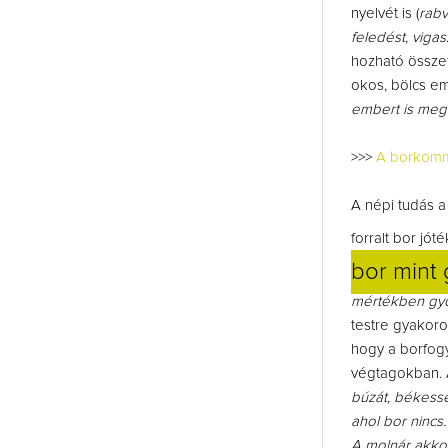
nyelvét is (
rabv
feledést, vigas
hozható összef
okos, bölcs em
embert is megtá
>>>
A borkommu
A népi tudás a
forralt bor jót
bor mint
mértékben gyó
testre gyakoro
hogy a borfogy
végtagokban. A
búzát, békess
ahol bor nincs
A molnár akkor