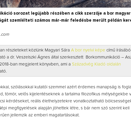
áció sorozat legújabb részében a cikk szerzője a bor magyar 
gát szemlélteti számos már-már feledésbe merült példán kere
g.com
an részleteket közlünk Magyari Sára
A bor nyelvi képe
című írásából
ható a dr. Veszelszki Ágnes által szerkesztett Borkommunikáció – Asz
, 2018-ban megjelent könyvben, ami a
Századvég Kiadó oldalán
ató.
kal, szólásokkal kutatói szemmel azért érdemes manapság is foglal
d, tömör, velős kijelentéseknek a tartalma filozofikus mélységekbe v
lcsi kérdéseket, reális élethelyzetekre vonatkoztatható bölcsessége
épi megfigyelések alapján jöhettek létre, s bár nem szó szerint kell 
rűen jellemzik az emberi magatartásokat.