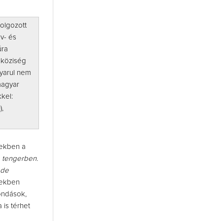
dolgozott
v- és
úra
aköziség
gyarul nem
magyar
kel:
),
yekben a
 tengerben.
 de
gekben
mondások,
 is térhet