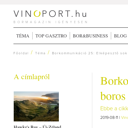
BORMAGAZIN IGÉNYESEN
TÉMA
TOP GASZTRO
BOR&BUSINESS
BLOG
/
/
Főoldal
Téma
Borkommunikáció 25: Elképesztő sok
A címlapról
Borko
boros
Ebbe a cikk
2019-08-11 |
Vin
Hawke's Bay – Új-Zéland