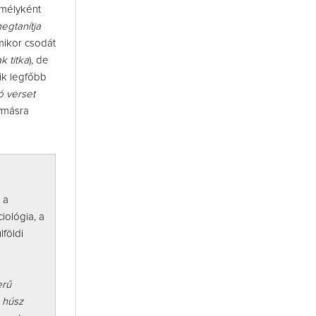
emélyként
egtanítja
, mikor csodát
k titka
), de
yik legfőbb
ó verset
ymásra
 a
iológia, a
földi
erű
 húsz