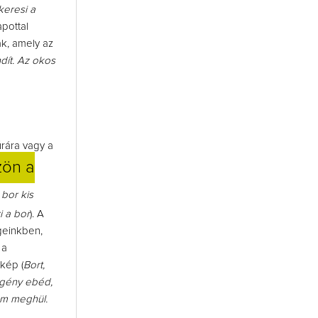
keresi a
apottal
k, amely az
dít. Az okos
úrára vagy a
zön a
bor kis
 a bor
). A
geinkben,
 a
kép (
Bort,
egény ebéd,
lem meghül.