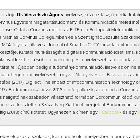
kesztője
Dr. Veszelszki Ágnes
nyelvész, közgazdász, újmédia-kutat
rvinus Egyetem Magatartástudományi és Kommunikációelméleti Int
ense. Oktat a Corvinus mellett az ELTE-n, a Budapesti Metropolitan
 Mathias Corvinus Collegiumban és a Szent Ignác Jezsuita Szakkol
u MTA-folyóirat, illetve a Journal of Smart soCIeTY társadalomtudomá
rkesztője. Kutatói munkásságát a digitális kommunikáció (cset, sms, 
álatával kezdte, később a marketing és a nyelvészet kapcsolódási
 tárta fel; újabban pedig a tudománykommunikáció, illetve az online 
tatja. Legutóbbi nyelvészeti könyvei: Netnyelvészet. Bevezetés az in
atába (2017); Digilect. The Impact of Infocommunication Technology o
17). Borkommunikációval 2016 óta foglalkozik, azóta tart a Corvinu
 hallgatóinak szabadon választható formában Borkommunikáció kur
ben szerkesztette a Századvég Kiadónál megjelent Borkommunikáci
nitig (2018) című kötetet. Ugyanezen a címen egy
Facebook
- és egy
I
l.
ekesek azok a szólások, közmondások, amelyekben a bor és a bes