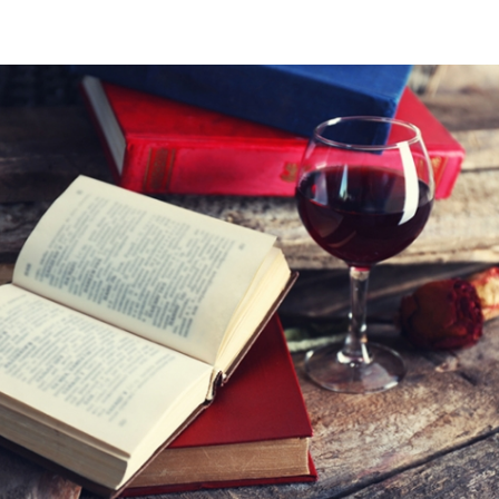
Így lesz valaki egy
borász #26 - tény
pos
Az extra ráadás fotók
pillanatokat válo