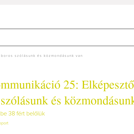
 boros szólásunk és közmondásunk van
mmunikáció 25: Elképesztő
 szólásunk és közmondásun
be 38 fért belőlük
oport