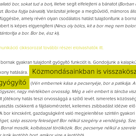
allató bor, sokat tud a bor
), illetve segít elfelejteni a bánatot (
Borban 
zt. Borba fojtja bánatát
). Varázsital jellege a megbűvölő, mámoros áll
üggésbe, amely révén olyan csodálatos hatást tulajdonítunk a borna
bert is képes elgyengíteni (
Nincs oly bölcs, kit a bor meg nem bolon
ntorítja a bor. Bor be, ész ki
).
nikáció cikksorozat további részei elolvashatók itt.
 bornak gyakran tulajdonít gyógyító funkciót is. Gondoljunk a kalapk
Közmondásainkban is visszakös
ékony hatására.
 gyógyító
(
Vén embernek kása a pecsenyéje, bor a patikája. A 
gyszer, nagy mértékben orvosság. Még a vén embert is táncba viszi
lt jótékony hatás teszi orvossággá a szőlő levét. ismeretes közössé
asztás csökkenti a fájdalomérzetet, kellemes zsibbadást idézve elő
 bor kincsként, gazdagságként való megjelenítése szintén gyakori 
éget, szép asszony feleséget! Bor nélkül szegény a vendégség. Sz
. Borral mosdik, kolbásszal törölközik. Bor, pecsenye nélkül a szere
 iszik legtöbb bort, amikor vize a legtöbb
).