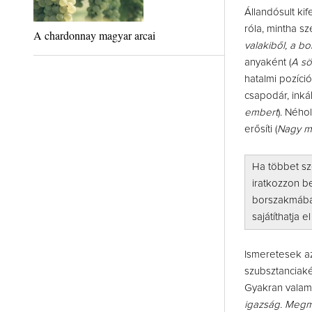
Állandósult k
róla, mintha s
A chardonnay magyar arcai
valakiből, a b
anyaként (
A sö
hatalmi pozíció
csapodár, inká
embert
). Ného
erősíti (
Nagy m
Ha többet sz
iratkozzon b
borszakmában
sajátíthatja 
Ismeretesek az
szubsztanciaké
Gyakran valami
igazság. Megmut