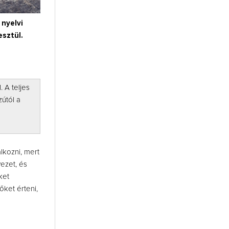
nyelvi
sztül.
. A teljes
útól a
kozni, mert
ezet, és
ket
őket érteni,