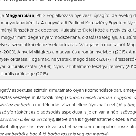
ője
Magyari Sára
, PhD. Foglalkozása nyelvész, újságíró, de évekig 
s magyartanárként is. A nagyváradi Partiumi Keresztény Egyetem Nyel
mányi Tanszékének docense. Kutatási területei közé a nyelv és kult
a magyar mint idegen nyelv módszertana, oktatásstratégiája, a kultúr
lletve a szemiotikai elemzések tartoznak. Válogatás a munkáiból: Ma
(2009), A nyelvi világkép a magyar és a román nyelvben (2015), A 
nyelv oktatása. Fogalmak, helyzetek, megoldások (2017). Társszerzők
kulturális szótár (2009), Nyelvi szintfelmérő tesztgyűjtemény (2010
lturális öröksége (2015).
gatív aspektusa szintén kimutatható olyan közmondásokban, amel
yasztás veszélye mutatkozik meg (
Többen halnak borban, hogysem a
viszi az embert
), a mértéktartás viszont ellensúlyozhatja ezt (
Jó a bor,
eszélyforrásként az eladósodás aspektusa is jelen van a népi szöve
szerelem ürítik az erszényt
), illetve arra is figyelmeztetnek ezek a 
 alkoholfogyasztás révén kivetkőzhet az ember önmagából, rossz útra
az emberből a bor. A jó borba rossz is vagyon merítve
).