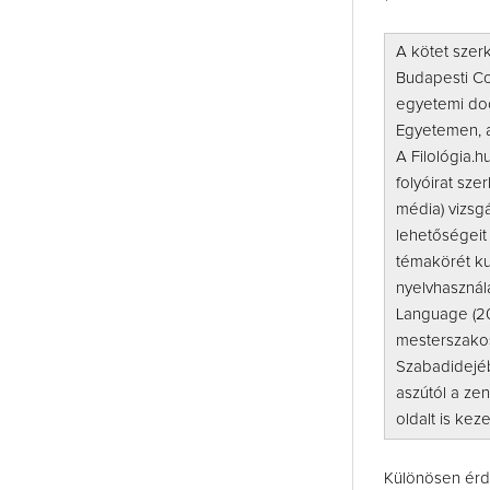
A kötet szer
Budapesti Co
egyetemi doc
Egyetemen, a
A Filológia.h
folyóirat sze
média) vizsg
lehetőségeit
témakörét ku
nyelvhasznál
Language (20
mesterszakos
Szabadidejé
aszútól a ze
oldalt is keze
Különösen érd