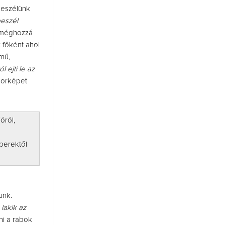
beszélünk
beszél
, méghozzá
: főként ahol
mű,
l ejti le az
 borképet
óról,
berektől
unk.
lakik az
ni a rabok