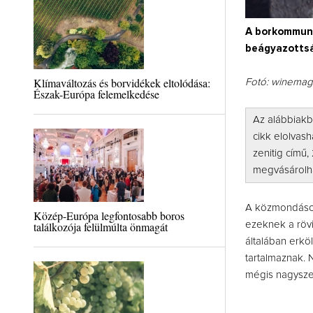
A borkommunik
beágyazottsá
Klímaváltozás és borvidékek eltolódása:
Fotó: winema
Észak-Európa felemelkedése
Az alábbiakb
cikk elolvas
zenitig című
megvásárolh
A közmondások
Közép-Európa legfontosabb boros
találkozója felülmúlta önmagát
ezeknek a rövi
általában erkö
tartalmaznak. N
mégis nagysze