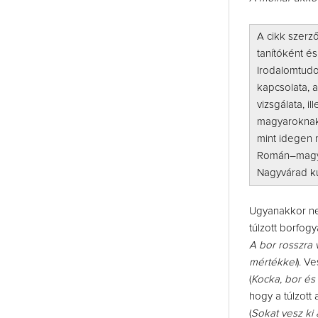
A cikk szerz
tanítóként é
Irodalomtudo
kapcsolata, 
vizsgálata, i
magyaroknak 
mint idegen 
Román–magyar 
Nagyvárad ku
Ugyanakkor ne
túlzott borfog
A bor rosszra 
mértékkel
). V
(
Kocka, bor és 
hogy a túlzott
(
Sokat vesz ki 