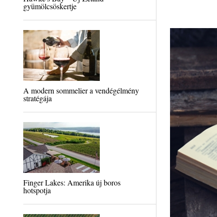
gyümölcsöskertje
A modern sommelier a vendégélmény
stratégája
Finger Lakes: Amerika új boros
hotspotja