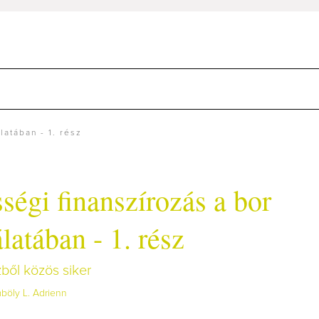
latában - 1. rész
ségi finanszírozás a bor
latában - 1. rész
ből közös siker
böly L. Adrienn