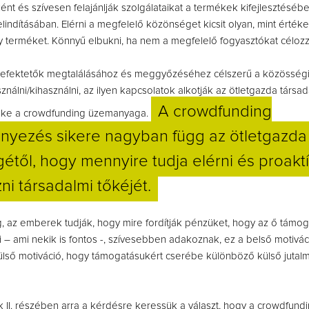
nt és szívesen felajánlják szolgálataikat a termékek kifejlesztésébe
lindításában. Elérni a megfelelő közönséget kicsit olyan, mint értékes
y terméket. Könnyű elbukni, ha nem a megfelelő fogyasztókat céloz
 befektetők megtalálásához és meggyőzéséhez célszerű a közösségi
nálni/kihasználni, az ilyen kapcsolatok alkotják az ötletgazda társad
A crowdfunding
tőke a crowdfunding üzemanyaga.
yezés sikere nagyban függ az ötletgazda
től, hogy mennyire tudja elérni és proakt
ni társadalmi tőkéjét.
 az emberek tudják, hogy mire fordítják pénzüket, hogy az ő támog
mi – ami nekik is fontos -, szívesebben adakoznak, ez a belső motivác
ülső motiváció, hogy támogatásukért cserébe különböző külső jutal
 II. részében arra a kérdésre keressük a választ, hogy a crowdfund