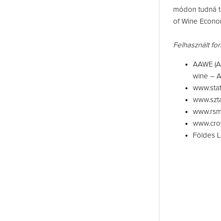
módon tudná tá
of Wine Econom
Felhasznált for
AAWE (Am
wine – 
www.stat
www.szt
www.rsm
www.cro
Földes L