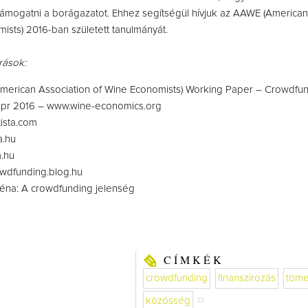
mogatni a borágazatot. Ehhez segítségül hívjuk az AAWE (American
ists) 2016-ban született tanulmányát.
rások:
erican Association of Wine Economists) Working Paper – Crowdfun
Apr 2016 – www.wine-economics.org
ista.com
a.hu
.hu
wdfunding.blog.hu
éna: A crowdfunding jelenség
CÍMKÉK
crowdfunding
finanszírozás
töm
közösség