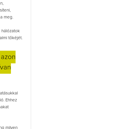
n,
íteni,
za meg.
 hálózatok
almi tőkéjét.
 azon
ívan
atásukkal
ió. Ehhez
makat
ing milyen