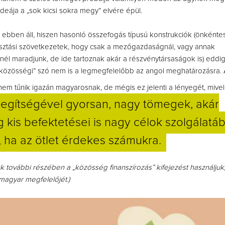
deája a „sok kicsi sokra megy” elvére épül.
 ebben áll, hiszen hasonló összefogás típusú konstrukciók (önkénte
asztási szövetkezetek, hogy csak a mezőgazdaságnál, vagy annak
l maradjunk, de ide tartoznak akár a részvénytársaságok is) eddig 
„közösségi” szó nem is a legmegfelelőbb az angol meghatározásra.
 nem tűnik igazán magyarosnak, de mégis ez jelenti a lényegét, mive
 segítségével gyorsan, nagy tömegek, akár
 kis befektetései is nagy célok szolgálatá
, ha az ötlet érdekes számukra.
k további részében a „közösség finanszírozás” kifejezést használjuk,
agyar megfelelőjét.)