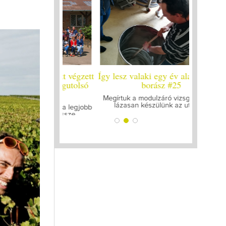
 év alatt végzett
Így lesz valaki egy év alatt végzett
Így lesz 
leg a legutolsó
borász #25
bor
zt
Megírtuk a modulzáró vizsgákat, már
A járvány
lázasan készülünk az utolsó...
gyűl
 mellett a legjobb
gattam össze...