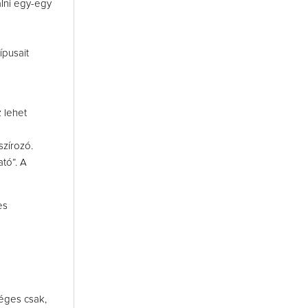
álni egy-egy
ípusait
 lehet
szírozó.
tó”. A
es
éges csak,