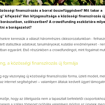
közösségi finanszírozás a borral összefüggésben? Mit takar a
” kifejezés? Van létjogosultsága a közösségi finanszírozás ú
 borászatban, szőlészetben? A crowdfunding eszköztára mily
tni a borágazatot?
sekre keressük a választ háromrészes cikksorozatunkban - felhasz
ett statisztikai adatokat, tanulmányokat, kutatási eredményeket - n
atban egyaránt. Első
részünkben a crowdfundingot, mint fogalmat mut
g, a közösségi finanszírozás új formája
 egy viszonylag új közösségi finanszírozási forma, üzleti modell, m
z internet segítségével – valamilyen általuk kedvelt ügyet támogatn
mzője, hogy az ötletgazda nem a tapasztalt befektetői csoportokhoz
 hanem a széles tömeget próbálja valamilyen módon az ügynek megn