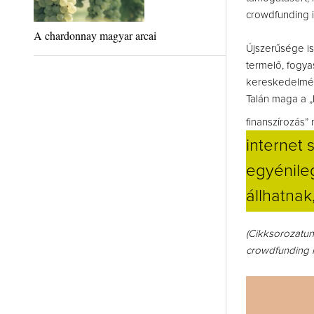
crowdfunding i
A chardonnay magyar arcai
Újszerűsége is
termelő, fogy
kereskedelméné
Talán maga a 
finanszírozás”
internet
egyénileg
állhatnak
(Cikksorozatun
crowdfunding m