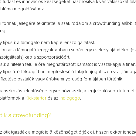
 tudást és innovációs készségeket hasznosítva kíván válaszokat tal
obléma megoldásához.
i formák jellegére tekintettel a szakirodalom a crowdfunding alábbi t
eg:
típusú: a támogató nem kap ellenszolgáltatást.
típusú: a támogató leggyakrabban csupán egy csekély ajándékot (ez
szolgáltatás) kap a szponzorációért.
usú: a hitelen felül előre meghatározott kamatot is visszakapja a finan
 típusú: értékpapírban megtestesülő tulajdonjogot szerez a „támoga
fizetése osztalék vagy árfolyamnyereség formájában történik.
nanszírozás jelentősége egyre növekszik; a
legjelentősebb internet
platformok a
Kickstarter
és az
Indiegogo
.
dik a crowdfunding?
z ötletgazdák a megfelelő közönséget érjék el, hiszen ekkor lehets