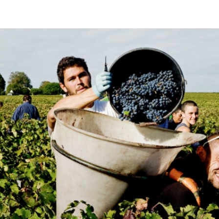
Így lesz valaki egy
borász #26 - tény
pos
Az extra ráadás fotók
pillanatokat válo