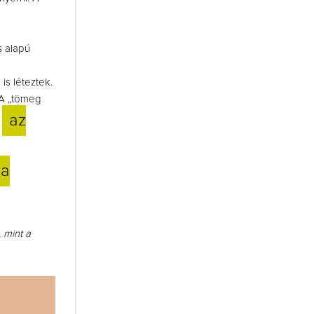
s alapú
is léteztek.
 A „tömeg
az
l
ba
 mint a