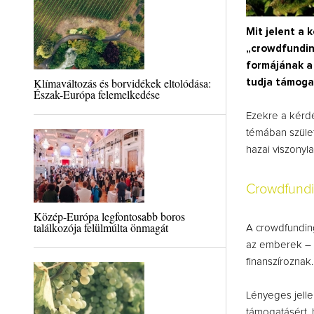
Mit jelent a 
„crowdfunding
formájának a
Klímaváltozás és borvidékek eltolódása:
tudja támoga
Észak-Európa felemelkedése
Ezekre a kérdé
témában szület
hazai viszonyl
Crowdfundin
Közép-Európa legfontosabb boros
találkozója felülmúlta önmagát
A crowdfunding
az emberek – a
finanszíroznak.
Lényeges jelle
támogatásért,