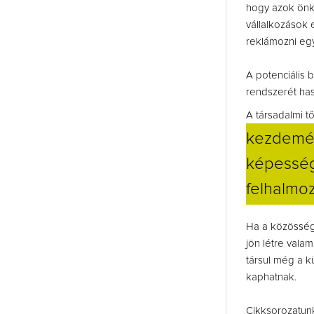
hogy azok önké
vállalkozások e
reklámozni eg
A potenciális
rendszerét hasz
A társadalmi 
kezdemén
képességé
felhalmoz
Ha a közösség,
jön létre vala
társul még a k
kaphatnak.
Cikksorozatunk