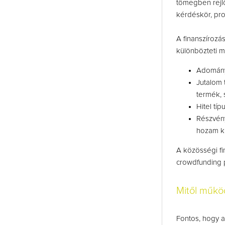
tömegben rejlő
kérdéskör, pr
A finanszírozás
különbözteti m
Adomány 
Jutalom 
termék, 
Hitel típ
Részvény
hozam ki
A közösségi fi
crowdfunding 
Mitől műkö
Fontos, hogy a