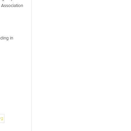
 Association
ding in
eg