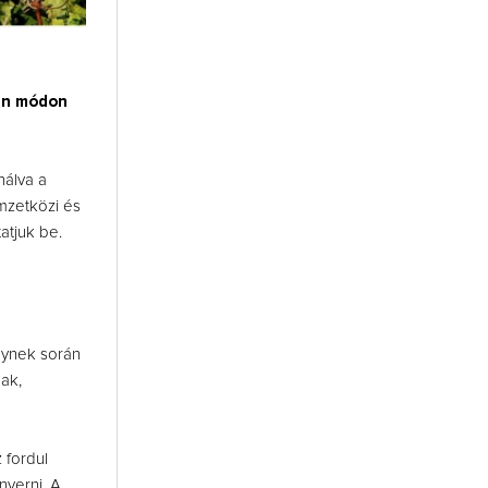
j
en módon
nálva a
emzetközi és
atjuk be.
elynek során
ak,
 fordul
yerni. A