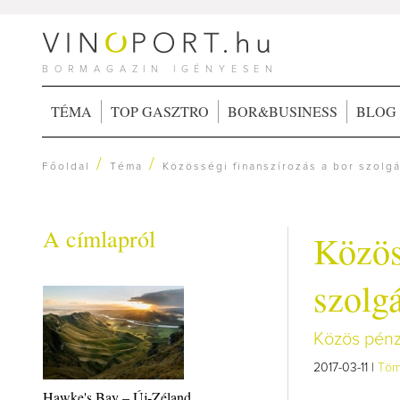
BORMAGAZIN IGÉNYESEN
TÉMA
TOP GASZTRO
BOR&BUSINESS
BLOG
/
/
Főoldal
Téma
Közösségi finanszírozás a bor szolgá
A címlapról
Közös
szolgá
Közös pénz
2017-03-11 |
Töm
Hawke's Bay – Új-Zéland