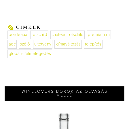
CÍMKÉK
bordeaux
rotschild
chateau rotschild
premier cru
aoc
szőlő
ültetvény
klímaváltozás
telepítés
globális felmelegedés
WINELOVERS BOROK AZ OLVASÁS
MELLÉ