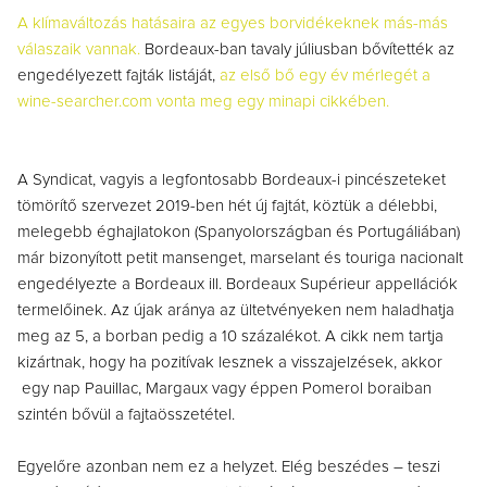
A klímaváltozás hatásaira az egyes borvidékeknek más-más
válaszaik vannak.
Bordeaux-ban tavaly júliusban bővítették az
engedélyezett fajták listáját,
az első bő egy év mérlegét a
wine-searcher.com vonta meg egy minapi cikkében.
A Syndicat, vagyis a legfontosabb Bordeaux-i pincészeteket
tömörítő szervezet 2019-ben hét új fajtát, köztük a délebbi,
melegebb éghajlatokon (Spanyolországban és Portugáliában)
már bizonyított petit mansenget, marselant és touriga nacionalt
engedélyezte a Bordeaux ill. Bordeaux Supérieur appellációk
termelőinek. Az újak aránya az ültetvényeken nem haladhatja
meg az 5, a borban pedig a 10 százalékot. A cikk nem tartja
kizártnak, hogy ha pozitívak lesznek a visszajelzések, akkor
egy nap Pauillac, Margaux vagy éppen Pomerol boraiban
szintén bővül a fajtaösszetétel.
Egyelőre azonban nem ez a helyzet. Elég beszédes – teszi