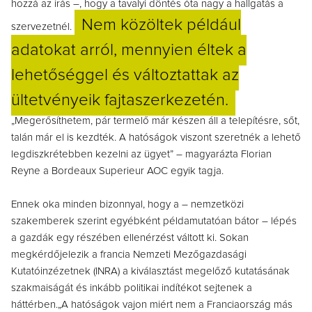
hozzá az írás –, hogy a tavalyi döntés óta nagy a hallgatás a
Nem közöltek például
szervezetnél.
adatokat arról, mennyien éltek a
lehetőséggel és változtattak az
ültetvényeik fajtaszerkezetén.
„Megerősíthetem, pár termelő már készen áll a telepítésre, sőt,
talán már el is kezdték. A hatóságok viszont szeretnék a lehető
legdiszkrétebben kezelni az ügyet” – magyarázta Florian
Reyne a Bordeaux Superieur AOC egyik tagja.
Ennek oka minden bizonnyal, hogy a – nemzetközi
szakemberek szerint egyébként példamutatóan bátor – lépés
a gazdák egy részében ellenérzést váltott ki. Sokan
megkérdőjelezik a francia Nemzeti Mezőgazdasági
Kutatóinzézetnek (INRA) a kiválasztást megelőző kutatásának
szakmaiságát és inkább politikai indítékot sejtenek a
háttérben.„A hatóságok vajon miért nem a Franciaország más