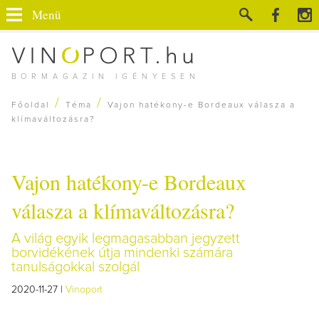
Menü
BORMAGAZIN IGÉNYESEN
/
/
Főoldal
Téma
Vajon hatékony-e Bordeaux válasza a
klímaváltozásra?
Vajon hatékony-e Bordeaux
válasza a klímaváltozásra?
A világ egyik legmagasabban jegyzett
borvidékének útja mindenki számára
tanulságokkal szolgál
2020-11-27 |
Vinoport