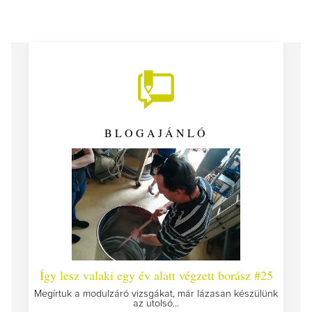
BLOGAJÁNLÓ
 #26 -
Így lesz valaki egy év alatt végzett borász #25
Így l
Megírtuk a modulzáró vizsgákat, már lázasan készülünk
az utolsó...
tokat
A jár