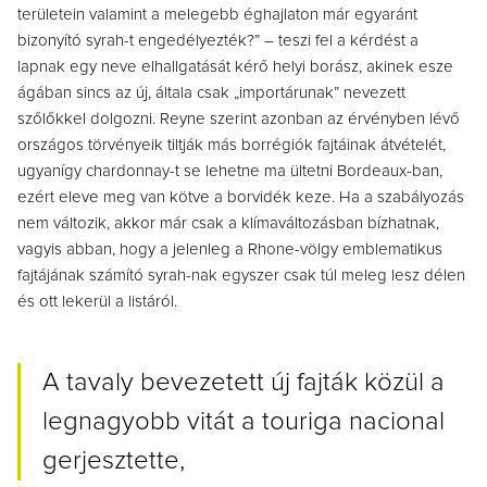
területein valamint a melegebb éghajlaton már egyaránt
bizonyító syrah-t engedélyezték?” – teszi fel a kérdést a
lapnak egy neve elhallgatását kérő helyi borász, akinek esze
ágában sincs az új, általa csak „importárunak” nevezett
szőlőkkel dolgozni. Reyne szerint azonban az érvényben lévő
országos törvényeik tiltják más borrégiók fajtáinak átvételét,
ugyanígy chardonnay-t se lehetne ma ültetni Bordeaux-ban,
ezért eleve meg van kötve a borvidék keze. Ha a szabályozás
nem változik, akkor már csak a klímaváltozásban bízhatnak,
vagyis abban, hogy a jelenleg a Rhone-völgy emblematikus
fajtájának számító syrah-nak egyszer csak túl meleg lesz délen
és ott lekerül a listáról.
A tavaly bevezetett új fajták közül a
legnagyobb vitát a touriga nacional
gerjesztette,