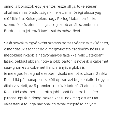
amiről a borászok egy jelentős része állítja, tökéletesen
alkalmatlan az ő adottságaik mellett a minőségi alapanyag
előállítására. Kétségtelen, hogy Portugáliában palán és
szemcsés kőzeten mutatja a legszebb arcát, szemben a
Bordeaux-ra jellemző kaviccsal és mészkővel.
Saját szakállra egyébként számos borász végez fajtakísérletet,
elmondásuk szerint eddig megnyugtató eredmény nélkül. A
megoldást inkább a hagyományos fajtáikkal való „játékban”
látják, például abban, hogy a jobb parton is növelik a cabernet
sauvignon és a cabernet franc arányát a globális
felmelegedést legnehezebben viselő merlot rovására. Saskia
Rotschild pár hónappal ezelőtt éppen azt bejelentette, hogy az
általa vezetett, az 5 premier cru közé tartozó Chateau Lafite
Rotschild cabernet-t telepít a jobb parti Pomerolban. Per
pillanat úgy áll a dolog, sokan készülnek még ezt az utat
választani a touriga nacional és társai telepítése helyett.