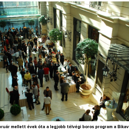
Így lesz valaki egy év alatt végzett
Így lesz valaki egy
borász #26 - tényleg a legutolsó
borász
poszt
Megírtuk a modulzá
lázasan készülün
Az extra ráadás fotók mellett a legjobb
pillanatokat válogattam össze...
ruár mellett évek óta a legjobb télvégi boros program a Bikav