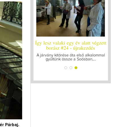
 év alatt végzett
Így lesz valaki egy év alatt végzett
 #25
borász #24 - újrakezdés
ró vizsgákat, már
A járvány kitörése óta első alkalommal
k az utolsó...
gyűltünk össze a Soósban,...
ér Párbaj.