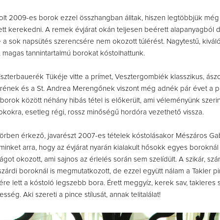
olt 2009-es borok ezzel összhangban álltak, hiszen legtöbbjük még
t kerekedni. A remek évjárat okán teljesen beérett alapanyagból 
 a sok napsütés szerencsére nem okozott túlérést. Nagytestű, kivál
 magas tannintartalmú borokat kóstolhattunk.
szterbauerék Tükéje vitte a prímet, Vesztergombiék klasszikus, ás
vérének és a St. Andrea Merengőnek viszont még adnék pár évet a p
 borok között néhány hibás tétel is előkerült, ami véleményünk szerin
 okokra, esetleg régi, rossz minőségű hordóra vezethető vissza.
rben érkező, javarészt 2007-es tételek kóstolásakor Mészáros Gab
minket arra, hogy az évjárat nyarán kialakult hősokk egyes boroknál 
ot okozott, ami sajnos az érlelés során sem szelídült. A szikár, szárí
szárdi boroknál is megmutatkozott, de ezzel együtt nálam a Takler p
re lett a kóstoló legszebb bora. Érett meggyíz, kerek sav, takleres 
ég. Aki szereti a pince stílusát, annak telitalálat!