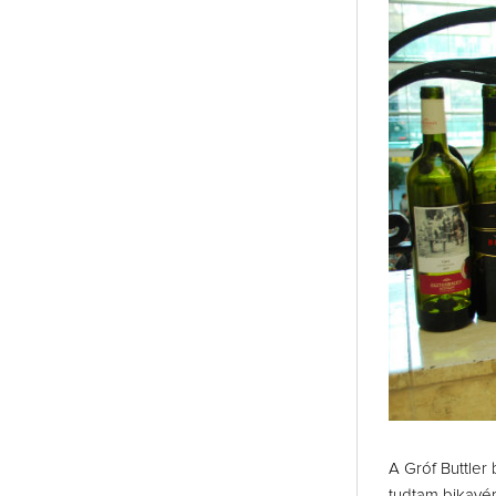
A Gróf Buttler
tudtam bikavér