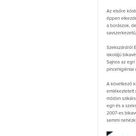
Az elsőre kóst
éppen elkezdet
a borászok, de
savszerkezetű,
Szekszárdról E
iskolájú bika
Sajnos az egri
pincehigiéniai
A következő kö
emlékeztetett 
módon szikárság
egri és a szek
2007-es bikavé
semmi nehézkess