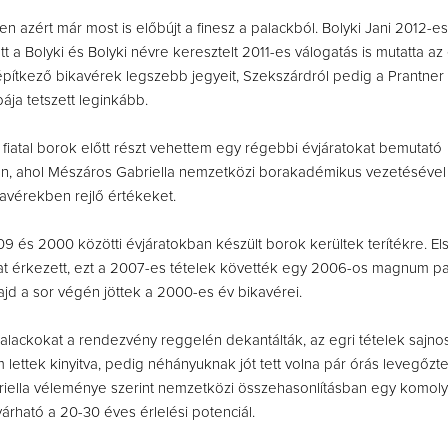
n azért már most is előbújt a finesz a palackból. Bolyki Jani 2012-es
t a Bolyki és Bolyki névre keresztelt 2011-es válogatás is mutatta az
pítkező bikavérek legszebb jegyeit, Szekszárdról pedig a Prantner
ja tetszett leginkább.
fiatal borok előtt részt vehettem egy régebbi évjáratokat bemutató
n, ahol Mészáros Gabriella nemzetközi borakadémikus vezetésével
ikavérekben rejlő értékeket.
9 és 2000 közötti évjáratokban készült borok kerültek terítékre. El
at érkezett, ezt a 2007-es tételek követték egy 2006-os magnum pa
ajd a sor végén jöttek a 2000-es év bikavérei.
alackokat a rendezvény reggelén dekantálták, az egri tételek sajnos
 lettek kinyitva, pedig néhányuknak jót tett volna pár órás levegőzte
iella véleménye szerint nemzetközi összehasonlításban egy komoly
várható a 20-30 éves érlelési potenciál.