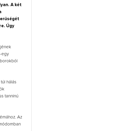
yan. A két
a
zerűségét
re. Úgy
őjének
y-egy
 borokból
túl hálás
lók
ss tanninú
 témához. Az
Ha módomban