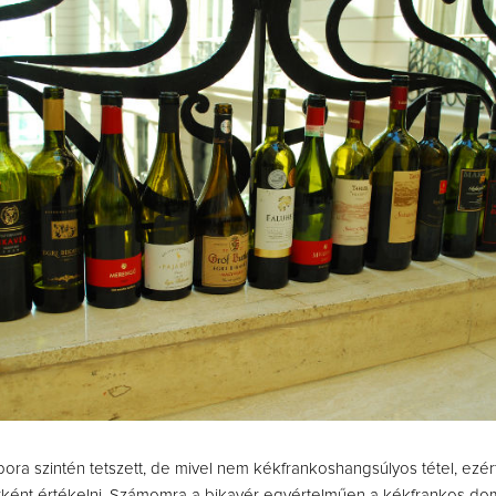
 bora szintén tetszett, de mivel nem kékfrankoshangsúlyos tétel, ezé
ként értékelni. Számomra a bikavér egyértelműen a kékfrankos dom