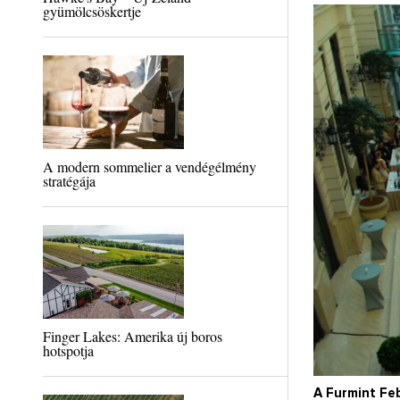
gyümölcsöskertje
A modern sommelier a vendégélmény
stratégája
Finger Lakes: Amerika új boros
hotspotja
A Furmint Feb