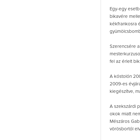
Egy-egy esetbe
bikavére mellet
kékfrankosra é
gyümölcsbombá
Szerencsére a 
mesterkurzuso
fel az érlelt b
A kóstolón 200
2009-es évjár
kiegészítve, m
A szekszárdi p
okok miatt nem
Mészáros Gabr
vörösbortól el