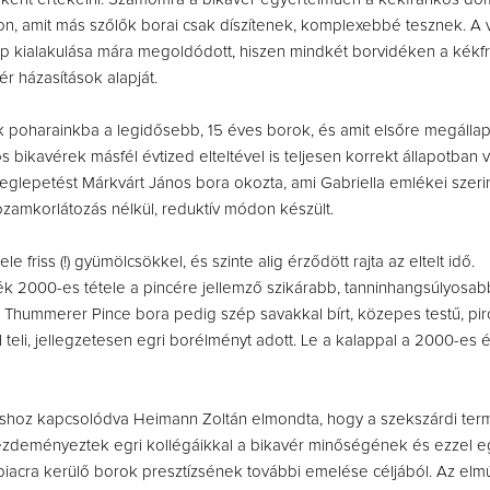
jon, amit más szőlők borai csak díszítenek, komplexebbé tesznek. A 
p kialakulása mára megoldódott, hiszen mindkét borvidéken a kékf
ér házasítások alapját.
k poharainkba a legidősebb, 15 éves borok, és amit elsőre megállapí
s bikavérek másfél évtized elteltével is teljesen korrekt állapotban 
lepetést Márkvárt János bora okozta, ami Gabriella emlékei szeri
amkorlátozás nélkül, reduktív módon készült.
le friss (!) gyümölcsökkel, és szinte alig érződött rajta az eltelt idő.
 2000-es tétele a pincére jellemző szikárabb, tanninhangsúlyosab
 Thummerer Pince bora pedig szép savakkal bírt, közepes testű, pi
teli, jellegzetesen egri borélményt adott. Le a kalappal a 2000-es é
!
shoz kapcsolódva Heimann Zoltán elmondta, hogy a szekszárdi ter
ezdeményeztek egri kollégáikkal a bikavér minőségének és ezzel eg
t piacra kerülő borok presztízsének további emelése céljából. Az elmú