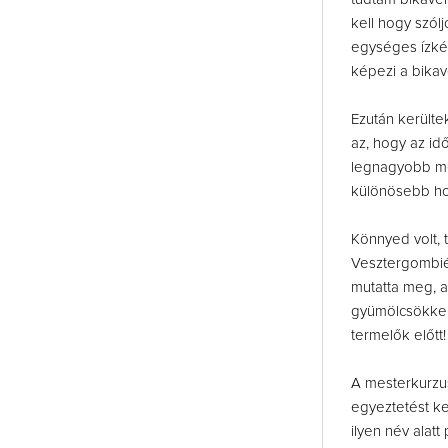
kell hogy szól
egységes ízké
képezi a bikav
Ezután kerülte
az, hogy az idő
legnagyobb meg
különösebb hoz
Könnyed volt, te
Vesztergombiék
mutatta meg, a
gyümölcsökkel 
termelők előtt
A mesterkurzu
egyeztetést k
ilyen név alat