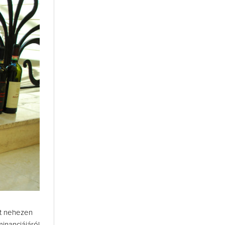
rt nehezen
inanciájáról