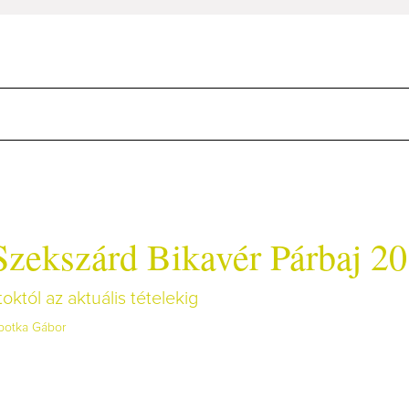
Szekszárd Bikavér Párbaj 2
októl az aktuális tételekig
botka Gábor