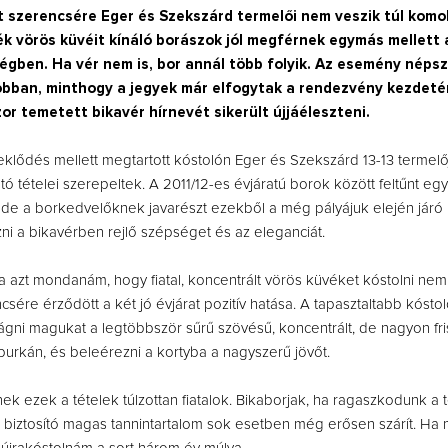
 szerencsére Eger és Szekszárd termelői nem veszik túl komol
dék vörös küvéit kínáló borászok jól megférnek egymás mellett 
égben. Ha vér nem is, bor annál több folyik. Az esemény néps
jobban, minthogy a jegyek már elfogytak a rendezvény kezdeté
zor temetett bikavér hírnevét sikerült újjáéleszteni.
eklődés mellett megtartott kóstolón Eger és Szekszárd 13-13 termel
tó tételei szerepeltek. A 2011/12-es évjáratú borok között feltűnt eg
, de a borkedvelőknek javarészt ezekből a még pályájuk elején járó
zni a bikavérben rejlő szépséget és az eleganciát.
ra azt mondanám, hogy fiatal, koncentrált vörös küvéket kóstolni nem 
csére érződött a két jó évjárat pozitív hatása. A tapasztaltabb kósto
ágni magukat a legtöbbször sűrű szövésű, koncentrált, de nagyon fri
 burkán, és beleérezni a kortyba a nagyszerű jövőt.
ek ezek a tételek túlzottan fiatalok. Bikaborjak, ha ragaszkodunk a
t biztosító magas tannintartalom sok esetben még erősen szárít. 