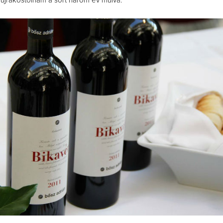
n újrakóstolnám a sort három év múlva.