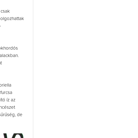
 csak
dolgozhattak
ó
zokhordós
alackban.
t
riella
furcsa
tó íz az
incészet
sűrűség, de