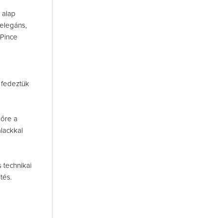
 alap
 elegáns,
 Pince
 fedeztük
sőre a
lackkal
 technikai
tés.