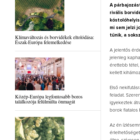
A párbajozást
rivális borvi
kóstolóhelyis
mi sem jelzi 
tűnik, a soks
Klímaváltozás és borvidékek eltolódása:
Észak-Európa felemelkedése
A jelentős érd
jelenleg kapha
érettebb tétel
kellett kihámo
Első nekifutás
feladat. Szeren
Közép-Európa legfontosabb boros
találkozója felülmúlta önmagát
igyekeztek átr
borok fiatalos
Az én ízlésemn
érlelhetősége