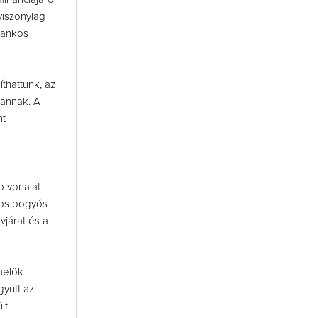
viszonylag
rankos
thattunk, az
vannak. A
nt
b vonalat
ros bogyós
vjárat és a
melők
yütt az
lt