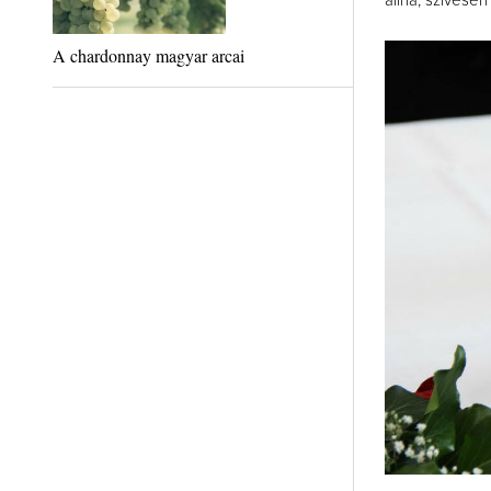
állna, szívese
A chardonnay magyar arcai