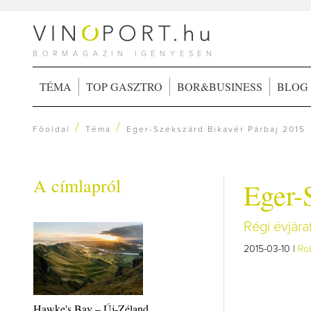
BORMAGAZIN IGÉNYESEN
TÉMA
TOP GASZTRO
BOR&BUSINESS
BLOG
/
/
Főoldal
Téma
Eger-Szekszárd Bikavér Párbaj 2015
A címlapról
Eger-
Régi évjárat
2015-03-10 |
Ro
Hawke's Bay – Új-Zéland