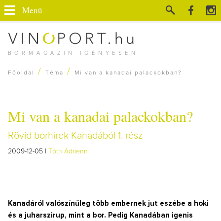
Menü
BORMAGAZIN IGÉNYESEN
/
/
Főoldal
Téma
Mi van a kanadai palackokban?
Mi van a kanadai palackokban?
Rövid borhírek Kanadából 1. rész
2009-12-05 |
Tóth Adrienn
Kanadáról valószínűleg több embernek jut eszébe a hoki
és a juharszirup, mint a bor. Pedig Kanadában igenis