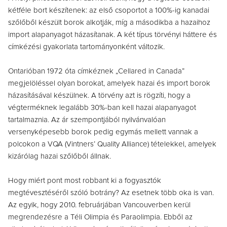
kétféle bort készítenek: az első csoportot a 100%-ig kanadai
szőlőből készült borok alkotják, míg a másodikba a hazaihoz
import alapanyagot házasítanak. A két típus törvényi háttere és
címkézési gyakorlata tartományonként változik.
Ontarióban 1972 óta címkéznek „Cellared in Canada”
megjelöléssel olyan borokat, amelyek hazai és import borok
házasításával készülnek. A törvény azt is rögzíti, hogy a
végterméknek legalább 30%-ban kell hazai alapanyagot
tartalmaznia. Az ár szempontjából nyilvánvalóan
versenyképesebb borok pedig egymás mellett vannak a
polcokon a VQA (Vintners’ Quality Alliance) tételekkel, amelyek
kizárólag hazai szőlőből állnak.
Hogy miért pont most robbant ki a fogyasztók
megtévesztéséről szóló botrány? Az esetnek több oka is van.
Az egyik, hogy 2010. februárjában Vancouverben kerül
megrendezésre a Téli Olimpia és Paraolimpia. Ebből az