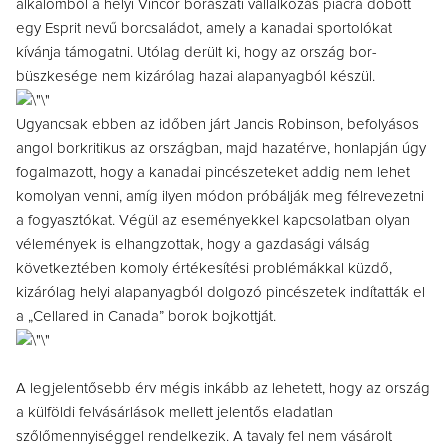
alkalomból a helyi Vincor borászati vállalkozás piacra dobott
egy Esprit nevű borcsaládot, amely a kanadai sportolókat
kívánja támogatni. Utólag derült ki, hogy az ország bor-
büszkesége nem kizárólag hazai alapanyagból készül.
Ugyancsak ebben az időben járt Jancis Robinson, befolyásos
angol borkritikus az országban, majd hazatérve, honlapján úgy
fogalmazott, hogy a kanadai pincészeteket addig nem lehet
komolyan venni, amíg ilyen módon próbálják meg félrevezetni
a fogyasztókat. Végül az eseményekkel kapcsolatban olyan
vélemények is elhangzottak, hogy a gazdasági válság
következtében komoly értékesítési problémákkal küzdő,
kizárólag helyi alapanyagból dolgozó pincészetek indítatták el
a „Cellared in Canada” borok bojkottját.
A legjelentősebb érv mégis inkább az lehetett, hogy az ország
a külföldi felvásárlások mellett jelentős eladatlan
szőlőmennyiséggel rendelkezik. A tavaly fel nem vásárolt