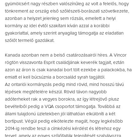
gyümölcsért nagy részben valószínűleg az volt a felelős, hogy
tönkrement az ország első szőlészeti-borászati szövetkezete,
azonban a helyzet jelenleg sem rózsás, emellett a helyi
kormány az idei évtől szakítani kíván azzal a korábbi
gyakorlattal, amely szerint anyagilag támogatja az eladatlan
szőlőt termelő gazdákat.
Kanada azonban nem a belső csatározásairól híres. A Vincor
rögtön visszavonta Esprit családjának keverék tagjait, eztán
azon az áron is csak kanadai bort tölt ezekbe a palackokba, ha
emiatt el kell búcsúznia a borcsalád syrah tagjától.
Az ontariói kormányzás pedig mind rövid, mind hosszú távú
lépések megtételére készül. Rövid távon nagyobb
adóterheket rak a vegyes borokra, az így létrejövő plusz
bevételből pedig a VQA csoportot támogatja. Továbbá az
állami tulajdonú üzletekben jól láthatóan elkülöníti a két
bortípust. Végül pedig elkötelezte magát, hogy legkésőbb
2014-ig rendbe teszi a címkézési kérdést és létrehoz egy
tervet, amely az egyes szőlőfajták telepítését szabályozza