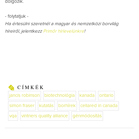
dolgozik.
- folytatjuk -
Ha értesülni szeretnél a magyar és nemzetközi borvilág
híreiről, jelentkezz
Primőr hírlevelünkre
!
CÍMKÉK
jancis robinson
biotechnológia
kanada
ontario
simon fraser
kutatás
borhírek
cellared in canada
vqa
vintners quality alliance
génmódosítás