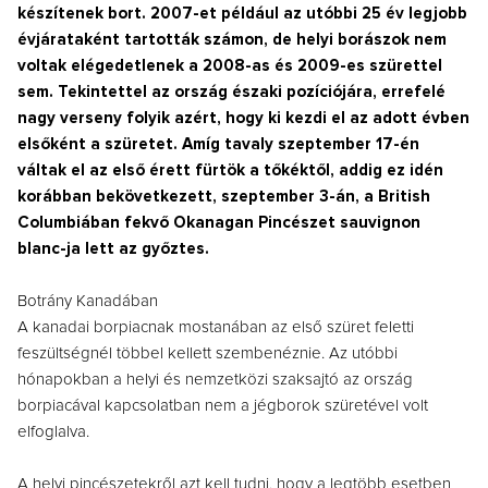
készítenek bort. 2007-et például az utóbbi 25 év legjobb
évjárataként tartották számon, de helyi borászok nem
voltak elégedetlenek a 2008-as és 2009-es szürettel
sem. Tekintettel az ország északi pozíciójára, errefelé
nagy verseny folyik azért, hogy ki kezdi el az adott évben
elsőként a szüretet. Amíg tavaly szeptember 17-én
váltak el az első érett fürtök a tőkéktől, addig ez idén
korábban bekövetkezett, szeptember 3-án, a British
Columbiában fekvő Okanagan Pincészet sauvignon
blanc-ja lett az győztes.
Botrány Kanadában
A kanadai borpiacnak mostanában az első szüret feletti
feszültségnél többel kellett szembenéznie. Az utóbbi
hónapokban a helyi és nemzetközi szaksajtó az ország
borpiacával kapcsolatban nem a jégborok szüretével volt
elfoglalva.
A helyi pincészetekről azt kell tudni, hogy a legtöbb esetben