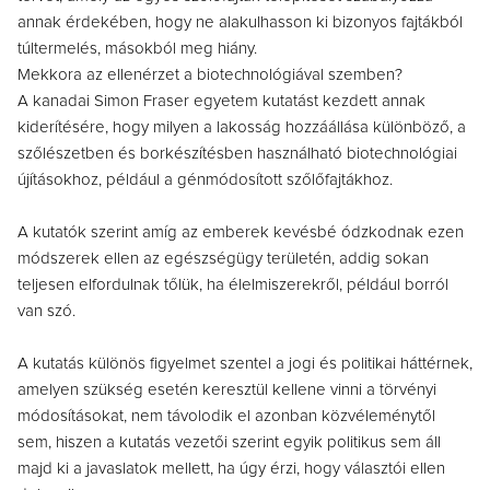
annak érdekében, hogy ne alakulhasson ki bizonyos fajtákból
túltermelés, másokból meg hiány.
Mekkora az ellenérzet a biotechnológiával szemben?
A kanadai Simon Fraser egyetem kutatást kezdett annak
kiderítésére, hogy milyen a lakosság hozzáállása különböző, a
szőlészetben és borkészítésben használható biotechnológiai
újításokhoz, például a génmódosított szőlőfajtákhoz.
A kutatók szerint amíg az emberek kevésbé ódzkodnak ezen
módszerek ellen az egészségügy területén, addig sokan
teljesen elfordulnak tőlük, ha élelmiszerekről, például borról
van szó.
A kutatás különös figyelmet szentel a jogi és politikai háttérnek,
amelyen szükség esetén keresztül kellene vinni a törvényi
módosításokat, nem távolodik el azonban közvéleménytől
sem, hiszen a kutatás vezetői szerint egyik politikus sem áll
majd ki a javaslatok mellett, ha úgy érzi, hogy választói ellen