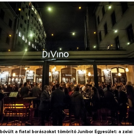
Így lesz valaki egy
borász #26 - tény
pos
Az extra ráadás fotók
pillanatokat válo
 bővült a fiatal borászokat tömörítő Junibor Egyesület: a zala