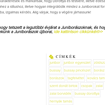
arakteresek és markánsak, hogy Dorottya és testvére, illetve édes
hez a stílushoz, illetve hogyan integrálódik mindez a Juniborokat f
ába, izgalmas kérdés. Alig várjuk, hogy a végére járhassunk!
hogy tetszett a legutóbbi évjárat a Juniborászoknak, és ho
ekünk a Juniborászok újborai,
ide kattintson cikkünkért>>
CÍMKÉK
junibor
junibor egyesület
zöldsz
bussay
bussay pincészet
borász
borászok
tagfelvétel
kovács tam
szent donát birtok
csopak
zalai
zalai borvidék
bussay dorottya
hernyák tamás