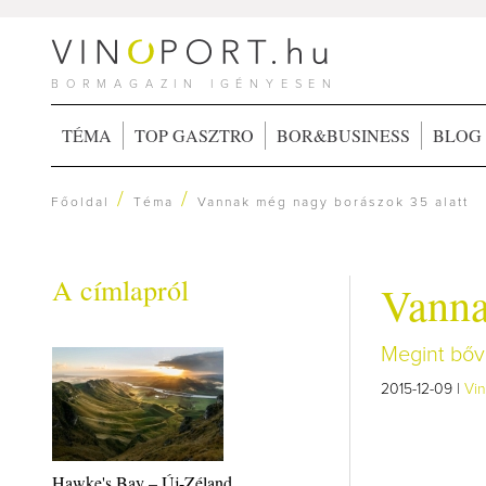
BORMAGAZIN IGÉNYESEN
TÉMA
TOP GASZTRO
BOR&BUSINESS
BLOG
/
/
Főoldal
Téma
Vannak még nagy borászok 35 alatt
A címlapról
Vanna
Megint bővü
2015-12-09 |
Vin
Hawke's Bay – Új-Zéland