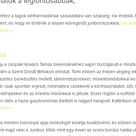
latok a legfontosabbak,
telhez a tagok kétharmadának szavazatára van szükség. Ha érdekli,
züret, és hogy mi történik a lassan kiöregedő juniborászokkal,
ide kat
kért>>
ról
gy a csopaki Kovács Tamás bekerüléséhez vajon hozzájárult-e minda
 idén a Szent Donát Birtokon elindult. Tomi ebben az évben végleg el
szetes borkészítés mellett, támrendszerekkel, művelésmódokkal ke
ár csak spontán erjeszt, minimálisra csökkenti a kénhasználatot, sőt, 
dényekkel és az érlelési módokkal is játszik. Ezzel rögtön a külföldi
en idén a hazai gasztronómiai életből is nagyot harapott. Kattintson 
nkért>>
a minden bizonnyal apja örökségét kívánja továbbvinni, és ebben n
ent majd neki a Junibor, több mint egy évvel az orvos-borász halála u