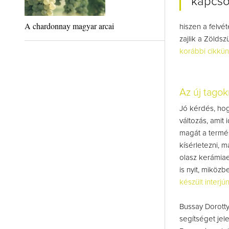
kapcso
A chardonnay magyar arcai
hiszen a felvé
zajlik a Zölds
korábbi cikkün
Az új tagok
Jó kérdés, ho
változás, amit
magát a termé
kísérletezni, m
olasz kerámiae
is nyit, miközb
készült interjú
Bussay Dorotty
segítséget jel