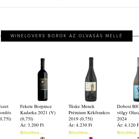
WINELOVERS BOROK AZ OLVASÁS MELLÉ
észet
Fekete Borpince
Tüske Menek
Dobosi BI
hordós
Kadarka 2021 (V)
Prémium Kékfrankos
völgy Olasz
0,75l)
(0,75l)
2019 (0,75l)
2024
Ár: 3.200 Ft
Ár: 4.230 Ft
Ár: 4.120 F
Bővebben...
Bővebben...
Bővebben..