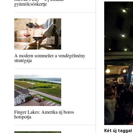
gyümölcsöskertje
A modern sommelier a vendégélmény
stratégája
Finger Lakes: Amerika új boros
hotspotja
Két új taggal