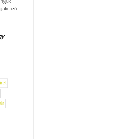
anyjuk
orgalmazó
gy
üret
ás