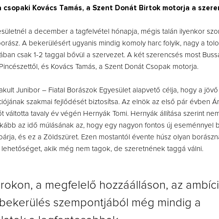
a csopaki Kovács Tamás, a Szent Donát Birtok motorja a szere
sületnél a december a tagfelvétel hónapja, mégis talán ilyenkor sz
 borász. A bekerülésért ugyanis mindig komoly harc folyik, nagy a tol
ában csak 1-2 taggal bővül a szervezet. A két szerencsés most Buss
 Pincészettől, és Kovács Tamás, a Szent Donát Csopak motorja.
kult Junibor – Fiatal Borászok Egyesület alapvető célja, hogy a jövő
ójának szakmai fejlődését biztosítsa. Az elnök az első pár évben Á
őt váltotta tavaly év végén Hernyák Tomi. Hernyák állítása szerint ne
kább az idő múlásának az, hogy egy nagyon fontos új eseménnyel b
oárja, és ez a Zöldszüret. Ezen mostantól évente húsz olyan borászn
lehetőséget, akik még nem tagok, de szeretnének taggá válni.
orokon, a megfelelő hozzáálláson, az ambíc
a bekerülés szempontjából még mindig a