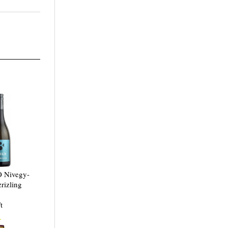
O Nivegy-
rizling
t
.