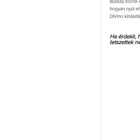
Bussay borok k
hogyan nyúl eh
DiVino kínálat
Ha érdekli, 
tetszettek n