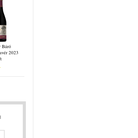
r Báró
kavér 2023
t
.
l