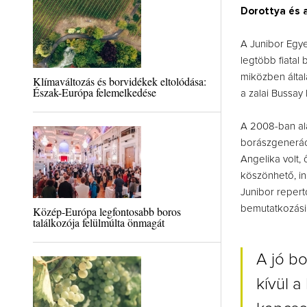
Dorottya és 
A Junibor Egye
legtöbb fiatal
miközben által
Klímaváltozás és borvidékek eltolódása:
Észak-Európa felemelkedése
a zalai Bussay
A 2008-ban ala
borászgeneráci
Angelika volt, 
köszönhető, in
Junibor repert
bemutatkozási 
Közép-Európa legfontosabb boros
találkozója felülmúlta önmagát
A jó b
kívül 