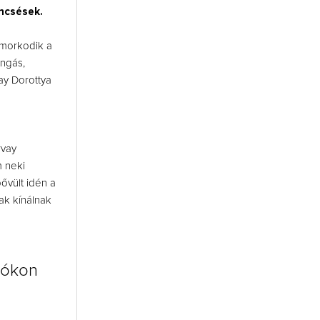
ncsések.
omorkodik a
ongás,
ay Dorottya
rvay
m neki
ővült idén a
ak kínálnak
iókon