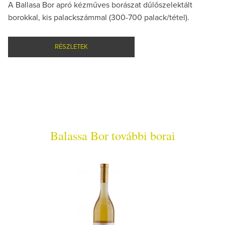
A Ballasa Bor apró kézműves borászat dűlőszelektált
borokkal, kis palackszámmal (300-700 palack/tétel).
RÉSZLETEK
Balassa Bor további borai