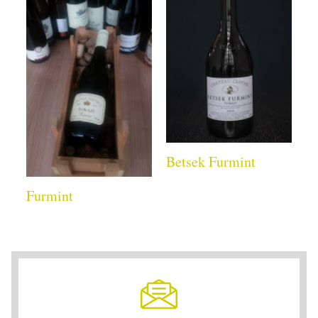
Betsek Furmint
Furmint