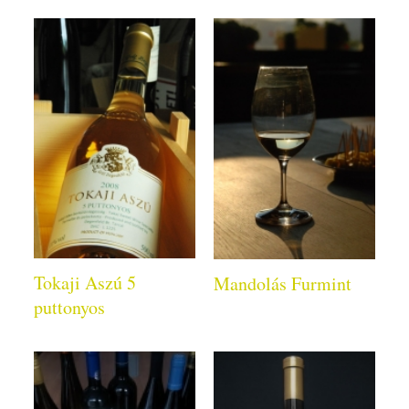
Tokaji Aszú 5
Mandolás Furmint
puttonyos