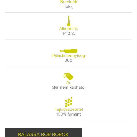
Borvidék
Tokaj
Alkohol %
14.0 %
Palackmennyiség
300
Ár
Már nem kapható.
Fajtaösszetétel
100% furmint
BALASSA BOR BOROK