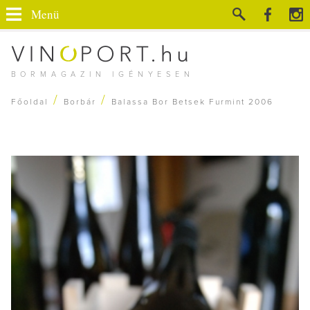
Menü
BORMAGAZIN IGÉNYESEN
/
/
Főoldal
Borbár
Balassa Bor Betsek Furmint 2006