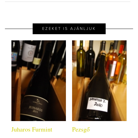
EZEKET IS AJÁNLJUK
Juharos Furmint
Pezsgő