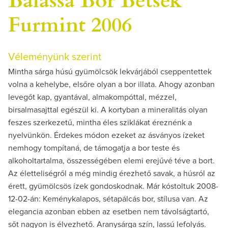
Furmint 2006
Véleményünk szerint
Mintha sárga húsú gyümölcsök lekvárjából cseppentettek
volna a kehelybe, elsőre olyan a bor illata. Ahogy azonban
levegőt kap, gyantával, almakompóttal, mézzel,
birsalmasajttal egészül ki. A kortyban a mineralitás olyan
feszes szerkezetű, mintha éles sziklákat éreznénk a
nyelvünkön. Érdekes módon ezeket az ásványos ízeket
nemhogy tompítaná, de támogatja a bor teste és
alkoholtartalma, összességében elemi erejűvé téve a bort.
Az életteliségről a még mindig érezhető savak, a húsról az
érett, gyümölcsös ízek gondoskodnak. Már kóstoltuk 2008-
12-02-án: Keménykalapos, sétapálcás bor, stílusa van. Az
elegancia azonban ebben az esetben nem távolságtartó,
sőt nagyon is élvezhető. Aranysárga szín, lassú lefolyás.