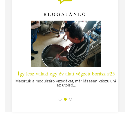
BLOGAJÁNLÓ
 #26 -
Így lesz valaki egy év alatt végzett borász #25
Így l
Megírtuk a modulzáró vizsgákat, már lázasan készülünk
az utolsó...
tokat
A jár