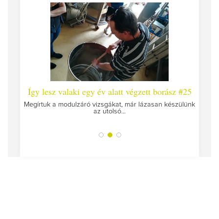
 #26 -
Így lesz valaki egy év alatt végzett borász #25
Így l
Megírtuk a modulzáró vizsgákat, már lázasan készülünk
az utolsó...
tokat
A jár