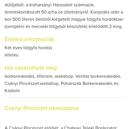
dűlőjéből, a kisharsányi Hársosból származik,
terméskorlátozott 50 q/ha-os ültetvényről. Kierjedés után a
bor 500 literes belülről kiégetett magyar tölgyfa hordókban
(zempléni és mecseki tölgyből készültek) érlelődött 2 évig.
Érlelési információk
Két éves tölgyfa hordós
érlelés.
Hol vásárolható meg
borkereskedés, étterem, webshop. Veritas borkereskedés,
Csányi Pincészet webshop, Pohárszék Borkereskedés és
Kóstoló
Csányi Pincészet bemutatása
A Csányi Pincészet elődjét, a Chateau Teleki Borászatot