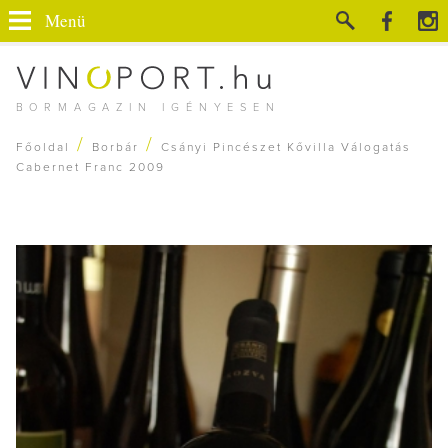
Menü
BORMAGAZIN IGÉNYESEN
/
/
Főoldal
Borbár
Csányi Pincészet Kővilla Válogatás
Cabernet Franc 2009