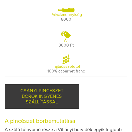
Palackmennyiség
8000
Ár
3000 Ft
Fajtaösszetétel
100% cabernet franc
CSÁNYI PINCÉSZET
BOROK INGYENES
SZÁLLÍTÁSSAL
A pincészet borbemutatása
A szőlő túlnyomó része a Villányi borvidék egyik legjobb