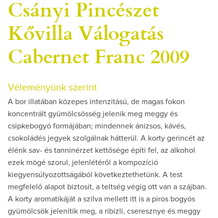
Csányi Pincészet
Kővilla Válogatás
Cabernet Franc 2009
Véleményünk szerint
A bor illatában közepes intenzitású, de magas fokon
koncentrált gyümölcsösség jelenik meg meggy és
csipkebogyó formájában; mindennek ánizsos, kávés,
csokoládés jegyek szolgálnak hátterül. A korty gerincét az
élénk sav- és tanninérzet kettősége építi fel, az alkohol
ezek mögé szorul, jelenlétéről a kompozíció
kiegyensúlyozottságából következtethetünk. A test
megfelelő alapot biztosít, a teltség végig ott van a szájban.
A korty aromatikáját a szilva mellett itt is a piros bogyós
gyümölcsök jelenítik meg, a ribizli, cseresznye és meggy