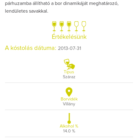
párhuzamba állítható a bor dinamikáját meghatározó,
lendületes savakkal.
Értékelésünk
A kóstolás dátuma:
2013-07-31
Típus
Száraz
Borvidék
Villány
Alkohol %
14.0 %