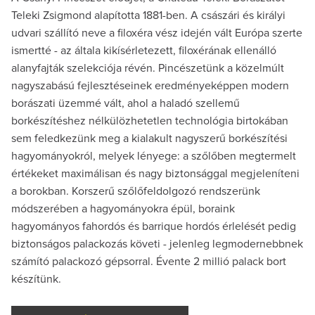
Teleki Zsigmond alapította 1881-ben. A császári és királyi
udvari szállító neve a filoxéra vész idején vált Európa szerte
ismertté - az általa kikísérletezett, filoxérának ellenálló
alanyfajták szelekciója révén. Pincészetünk a közelmúlt
nagyszabású fejlesztéseinek eredményeképpen modern
borászati üzemmé vált, ahol a haladó szellemű
borkészítéshez nélkülözhetetlen technológia birtokában
sem feledkezünk meg a kialakult nagyszerű borkészítési
hagyományokról, melyek lényege: a szőlőben megtermelt
értékeket maximálisan és nagy biztonsággal megjeleníteni
a borokban. Korszerű szőlőfeldolgozó rendszerünk
módszerében a hagyományokra épül, boraink
hagyományos fahordós és barrique hordós érlelését pedig
biztonságos palackozás követi - jelenleg legmodernebbnek
számító palackozó gépsorral. Évente 2 millió palack bort
készítünk.