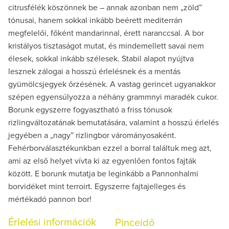
citrusfélék köszönnek be – annak azonban nem „zöld”
tónusai, hanem sokkal inkább beérett mediterrán
megfelelői, főként mandarinnal, érett naranccsal. A bor
kristályos tisztaságot mutat, és mindemellett savai nem
élesek, sokkal inkább szélesek. Stabil alapot nyújtva
lesznek zálogai a hosszú érlelésnek és a mentás
gyümölcsjegyek őrzésének. A vastag gerincet ugyanakkor
szépen egyensúlyozza a néhány grammnyi maradék cukor.
Borunk egyszerre fogyasztható a friss tónusok
rizlingváltozatának bemutatására, valamint a hosszú érlelés
jegyében a „nagy” rizlingbor várományosaként.
Fehérborválasztékunkban ezzel a borral találtuk meg azt,
ami az első helyet vívta ki az egyenlően fontos fajták
között. E borunk mutatja be leginkább a Pannonhalmi
borvidéket mint terroirt. Egyszerre fajtajelleges és
mértékadó pannon bor!
Érlelési információk
Pinceidő