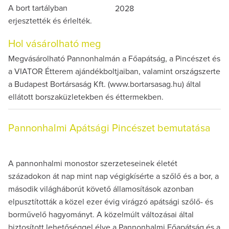
A bort tartályban
2028
erjesztették és érlelték.
Hol vásárolható meg
Megvásárolható Pannonhalmán a Főapátság, a Pincészet és
a VIATOR Étterem ajándékboltjaiban, valamint országszerte
a Budapest Bortársaság Kft. (www.bortarsasag.hu) által
ellátott borszaküzletekben és éttermekben.
Pannonhalmi Apátsági Pincészet bemutatása
A pannonhalmi monostor szerzeteseinek életét
századokon át nap mint nap végigkísérte a szőlő és a bor, a
második világháborút követő államosítások azonban
elpusztították a közel ezer évig virágzó apátsági szőlő- és
borművelő hagyományt. A közelmúlt változásai által
biztosított lehetőséggel élve a Pannonhalmi Főapátság és a