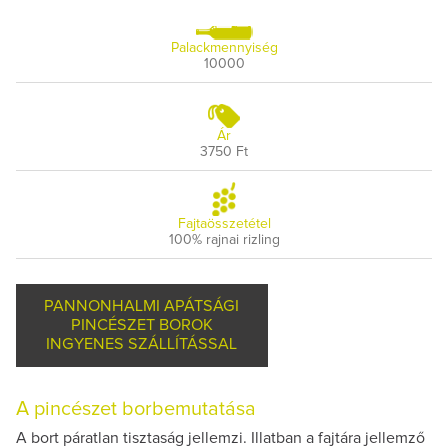
Palackmennyiség
10000
Ár
3750 Ft
Fajtaösszetétel
100% rajnai rizling
PANNONHALMI APÁTSÁGI
PINCÉSZET BOROK
INGYENES SZÁLLÍTÁSSAL
A pincészet borbemutatása
A bort páratlan tisztaság jellemzi. Illatban a fajtára jellemző