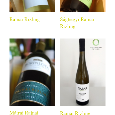
Rajnai Rizling
Sághegyi Rajnai
Rizling
Mátrai Rajnai
Rajnai Rizling