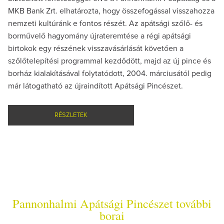
MKB Bank Zrt. elhatározta, hogy összefogással visszahozza
nemzeti kultúránk e fontos részét. Az apátsági szőlő- és
borművelő hagyomány újrateremtése a régi apátsági
birtokok egy részének visszavásárlását követően a
szőlőtelepítési programmal kezdődött, majd az új pince és
borház kialakításával folytatódott, 2004. márciusától pedig
már látogatható az újraindított Apátsági Pincészet.
RÉSZLETEK
Pannonhalmi Apátsági Pincészet további
borai