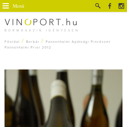
Menü
BORMAGAZIN IGÉNYESEN
/
/
Főoldal
Borbár
Pannonhalmi Apátsági Pincészet
Pannonhalmi Prior 2012