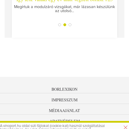
Megírtuk a modulzáró vizsgákat, már lázasan készülünk
az utolsó...
tokat
A jár
BORLEXIKON
IMPRESSZUM
MÉDIAAJÁNLAT
ADATVÉDELEM
A vinoport.hu oldal süti fájlokat (cookie-kat) használ szolgáltatásai