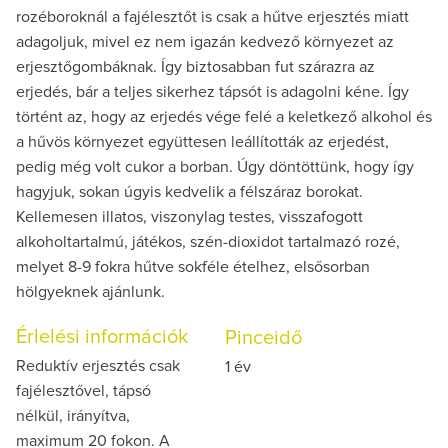
rozéboroknál a fajélesztőt is csak a hűtve erjesztés miatt
adagoljuk, mivel ez nem igazán kedvező környezet az
erjesztőgombáknak. Így biztosabban fut szárazra az
erjedés, bár a teljes sikerhez tápsót is adagolni kéne. Így
történt az, hogy az erjedés vége felé a keletkező alkohol és
a hűvös környezet együttesen leállították az erjedést,
pedig még volt cukor a borban. Úgy döntöttünk, hogy így
hagyjuk, sokan úgyis kedvelik a félszáraz borokat.
Kellemesen illatos, viszonylag testes, visszafogott
alkoholtartalmú, játékos, szén-dioxidot tartalmazó rozé,
melyet 8-9 fokra hűtve sokféle ételhez, elsősorban
hölgyeknek ajánlunk.
Érlelési információk
Pinceidő
Reduktív erjesztés csak
1 év
fajélesztővel, tápsó
nélkül, irányítva,
maximum 20 fokon. A