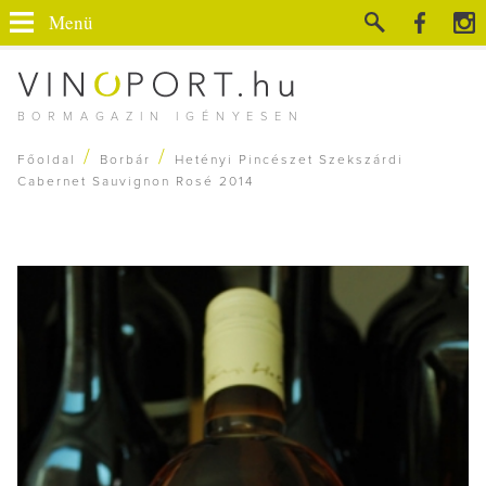
Menü
BORMAGAZIN IGÉNYESEN
/
/
Főoldal
Borbár
Hetényi Pincészet Szekszárdi
Cabernet Sauvignon Rosé 2014