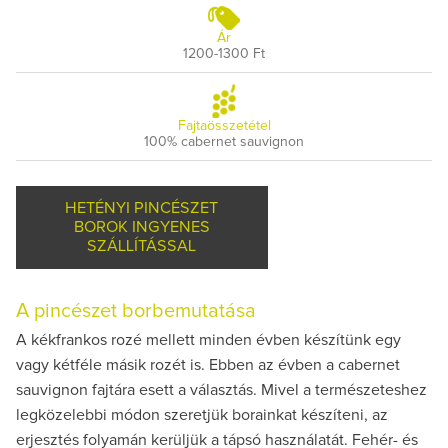
Ár
1200-1300 Ft
Fajtaösszetétel
100% cabernet sauvignon
HETÉNYI PINCÉSZET
BOROK INGYENES
SZÁLLÍTÁSSAL
A pincészet borbemutatása
A kékfrankos rozé mellett minden évben készítünk egy
vagy kétféle másik rozét is. Ebben az évben a cabernet
sauvignon fajtára esett a választás. Mivel a természeteshez
legközelebbi módon szeretjük borainkat készíteni, az
erjesztés folyamán kerüljük a tápsó használatát. Fehér- és