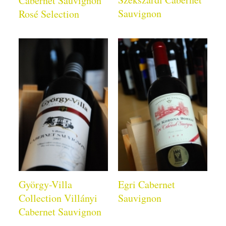
Cabernet Sauvignon
Sauvignon
Rosé Selection
György-Villa
Egri Cabernet
Collection Villányi
Sauvignon
Cabernet Sauvignon