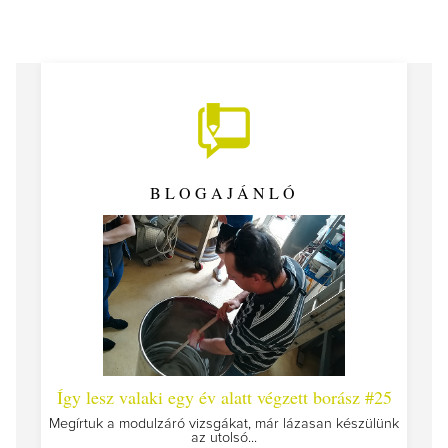
BLOGAJÁNLÓ
 #26 -
Így lesz valaki egy év alatt végzett borász #25
Így l
Megírtuk a modulzáró vizsgákat, már lázasan készülünk
az utolsó...
tokat
A jár