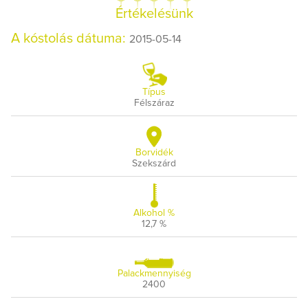
Értékelésünk
A kóstolás dátuma:
2015-05-14
Típus
Félszáraz
Borvidék
Szekszárd
Alkohol %
12,7 %
Palackmennyiség
2400