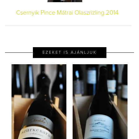
Csernyik Pince Mátrai Olaszrizling 2014
EZEKET IS AJÁNLJUK