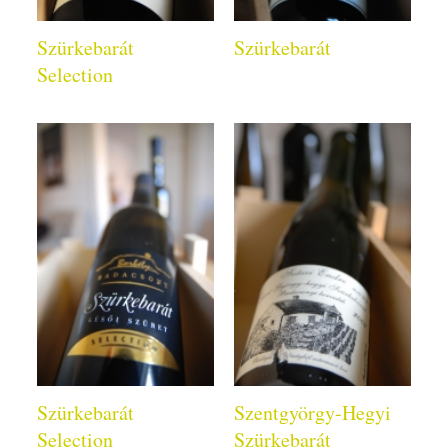
Szürkebarát
Szürkebarát
Selection
Szürkebarát
Szentgyörgy-Hegyi
Selection
Szürkebarát