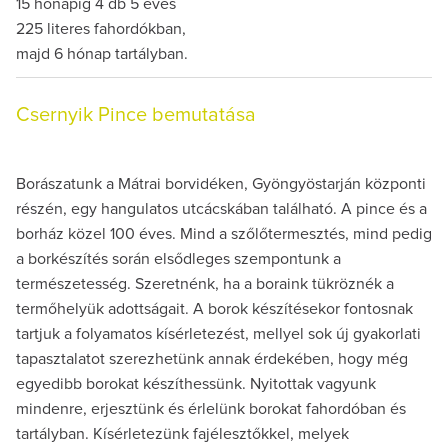
15 hónapig 4 db 5 éves
225 literes fahordókban,
majd 6 hónap tartályban.
Csernyik Pince bemutatása
Borászatunk a Mátrai borvidéken, Gyöngyöstarján központi
részén, egy hangulatos utcácskában található. A pince és a
borház közel 100 éves. Mind a szőlőtermesztés, mind pedig
a borkészítés során elsődleges szempontunk a
természetesség. Szeretnénk, ha a boraink tükröznék a
termőhelyük adottságait. A borok készítésekor fontosnak
tartjuk a folyamatos kísérletezést, mellyel sok új gyakorlati
tapasztalatot szerezhetünk annak érdekében, hogy még
egyedibb borokat készíthessünk. Nyitottak vagyunk
mindenre, erjesztünk és érlelünk borokat fahordóban és
tartályban. Kísérletezünk fajélesztőkkel, melyek