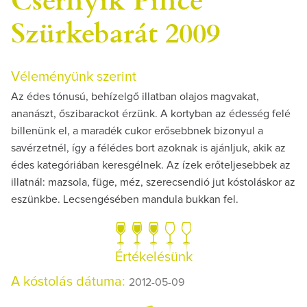
Szürkebarát 2009
Véleményünk szerint
Az édes tónusú, behízelgő illatban olajos magvakat,
ananászt, őszibarackot érzünk. A kortyban az édesség felé
billenünk el, a maradék cukor erősebbnek bizonyul a
savérzetnél, így a félédes bort azoknak is ajánljuk, akik az
édes kategóriában keresgélnek. Az ízek erőteljesebbek az
illatnál: mazsola, füge, méz, szerecsendió jut kóstoláskor az
eszünkbe. Lecsengésében mandula bukkan fel.
Értékelésünk
A kóstolás dátuma:
2012-05-09