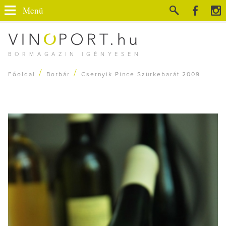
Menü
BORMAGAZIN IGÉNYESEN
/
/
Főoldal
Borbár
Csernyik Pince Szürkebarát 2009