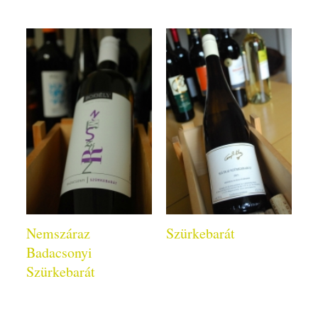
Nemszáraz
Szürkebarát
Badacsonyi
Szürkebarát