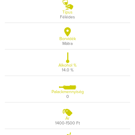
Típus
Félédes
Borvidék
Mátra
Alkohol %
14.0 %
Palackmennyiség
0
Ár
1400-1500 Ft