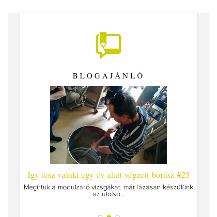
BLOGAJÁNLÓ
 #26 -
Így lesz valaki egy év alatt végzett borász #25
Így l
Megírtuk a modulzáró vizsgákat, már lázasan készülünk
az utolsó...
tokat
A jár