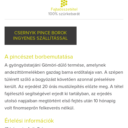
Fajtaösszetétel
100% szürkebarát
CSERNYIK PINCE BOROK
INGYENES SZÁLLÍTÁSSAL
A pincészet borbemutatása
A gyöngyöstarjáni Gömöri-dűlő termése, amelynek
andezittörmelékben gazdag barna erdőtalaja van. A szépen
túlérett szőlő a bogyózást követően azonnal préselésre
került. Az erjedést 20 órás mustülepítés előzte meg. A tétel
fajélesztő segítségével erjedt ki tartályban, az erjedés
utolsó napjaiban megtörtént első fejtés után 10 hónapig
volt finomseprőn felkeverés nélkül.
Érlelési információk