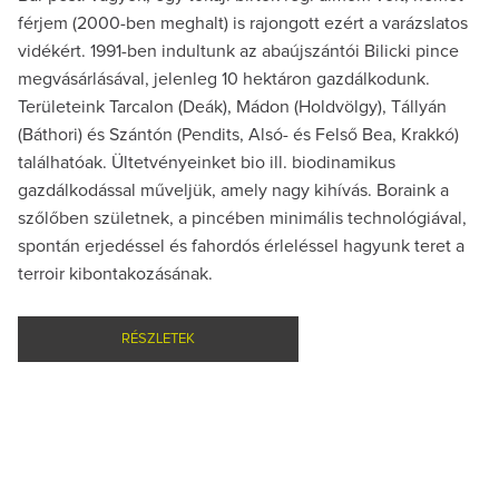
férjem (2000-ben meghalt) is rajongott ezért a varázslatos
vidékért. 1991-ben indultunk az abaújszántói Bilicki pince
megvásárlásával, jelenleg 10 hektáron gazdálkodunk.
Területeink Tarcalon (Deák), Mádon (Holdvölgy), Tállyán
(Báthori) és Szántón (Pendits, Alsó- és Felső Bea, Krakkó)
találhatóak. Ültetvényeinket bio ill. biodinamikus
gazdálkodással műveljük, amely nagy kihívás. Boraink a
szőlőben születnek, a pincében minimális technológiával,
spontán erjedéssel és fahordós érleléssel hagyunk teret a
terroir kibontakozásának.
RÉSZLETEK