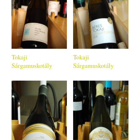
Tokaji
Tokaji
Sárgamuskotály
Sárgamuskotály