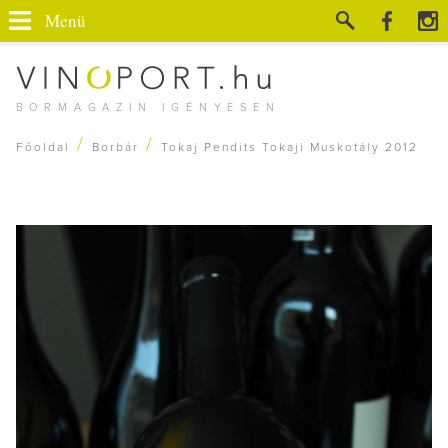
Menü
BORMAGAZIN IGÉNYESEN
/
/
Főoldal
Borbár
Tokaj Pendits Tokaji Muskotály 2012