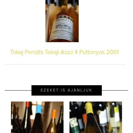
Tokaj Pendits Tokaji Aszú 4 Puttonyos 2001
EZEKET IS AJÁNLJUK