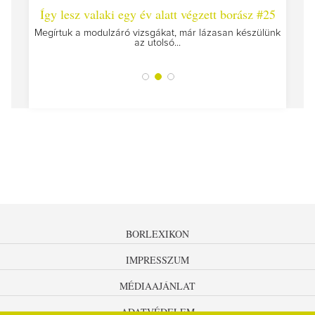
 #26 -
Így lesz valaki egy év alatt végzett borász #25
Így l
Megírtuk a modulzáró vizsgákat, már lázasan készülünk
az utolsó...
tokat
A jár
BORLEXIKON
IMPRESSZUM
MÉDIAAJÁNLAT
ADATVÉDELEM