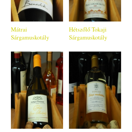
Mátrai
Hétszőlő Tokaji
Sárgamuskotály
Sárgamuskotály