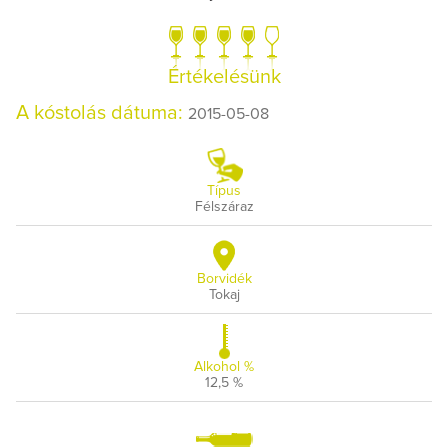
Értékelésünk
A kóstolás dátuma:
2015-05-08
Típus
Félszáraz
Borvidék
Tokaj
Alkohol %
12,5 %