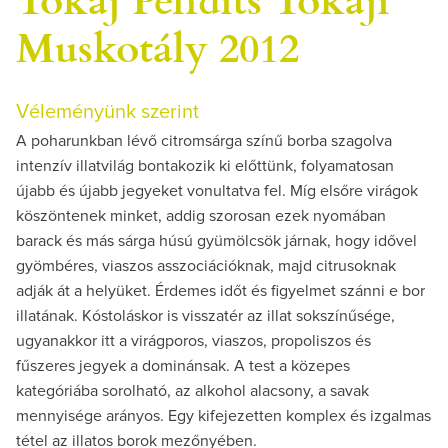
Muskotály 2012
Véleményünk szerint
A poharunkban lévő citromsárga színű borba szagolva
intenzív illatvilág bontakozik ki előttünk, folyamatosan
újabb és újabb jegyeket vonultatva fel. Míg elsőre virágok
köszöntenek minket, addig szorosan ezek nyomában
barack és más sárga húsú gyümölcsök járnak, hogy idővel
gyömbéres, viaszos asszociációknak, majd citrusoknak
adják át a helyüket. Érdemes időt és figyelmet szánni e bor
illatának. Kóstoláskor is visszatér az illat sokszínűsége,
ugyanakkor itt a virágporos, viaszos, propoliszos és
fűszeres jegyek a dominánsak. A test a közepes
kategóriába sorolható, az alkohol alacsony, a savak
mennyisége arányos. Egy kifejezetten komplex és izgalmas
tétel az illatos borok mezőnyében.