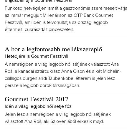
Májusban újra Gourmet Fesztivál
Pünkösd hétvégéjén ismét a gasztronómia szerelmeseit várja
az immár megújult Millenárison az OTP Bank Gourmet
Fesztivál, ami idén is felvonultatja az ország legjobb
éttermeit, cukrászdáit,pincészeteit.
A bor a legfontosabb mellékszereplő
Hetedjére is Gourmet Fesztivál
A nemrégiben a világ legjobb női séfjének választott Ana
Roš, a kanadai sztárcukrász Anna Olson és a két Michelin-
csillagos burgenlandi Taubenkobel étterem is jelen lesz –
persze a legjobb borok társaságában.
Gourmet Fesztivál 2017
Idén a világ legjobb női séfje főz
Jelen lesz a nemrégiben a világ legjobb női séfjének
választott Ana Roš, aki Szlovéniából érkezik majd.