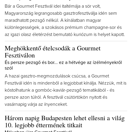
Bár a Gourmet Fesztivál idei italtémája a sör volt,
Magyarország legrangosabb gasztrofesztiválja idén sem
maradhatott pezsgő nélkül. A kínálatban magyar
különlegességek, a szokásos prémium champagne-sor és
az igazi olasz életérzést bemutató kuriózum is helyet kapott.
Meghökkentő ételcsodák a Gourmet
Fesztiválon
És persze pezsgő és bor... ez a hétvége az ízélményekről
szól
A hazai gasztro-megmozdulások csúcsa, a Gourmet
Fesztivál idén is mindenből a legjobbat kínálja. Nézzük, mit is
kóstolhatunk a gombóc-kaviár-pezsgő tematikából - és
persze azon túlról. A fesztivál csütörtökön nyitott és
vasárnapig várja az ínyenceket.
Három napig Budapesten lehet ellesni a világ
10. legjobb éttermének titkait