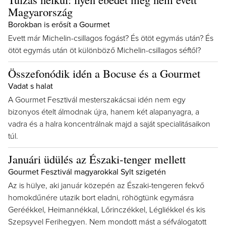
Magyarország
Borokban is erősít a Gourmet
Evett már Michelin-csillagos fogást? És ötöt egymás után? És
ötöt egymás után öt különböző Michelin-csillagos séftől?
Összefonódik idén a Bocuse és a Gourmet
Vadat s halat
A Gourmet Fesztivál mesterszakácsai idén nem egy
bizonyos ételt álmodnak újra, hanem két alapanyagra, a
vadra és a halra koncentrálnak majd a saját specialitásaikon
túl.
Januári üdülés az Északi-tenger mellett
Gourmet Fesztivál magyarokkal Sylt szigetén
Az is hülye, aki január közepén az Északi-tengeren fekvő
homokdűnére utazik bort eladni, röhögtünk egymásra
Geréékkel, Heimannékkal, Lőrinczékkel, Légliékkel és kis
Szepsyvel Ferihegyen. Nem mondott mást a séfválogatott