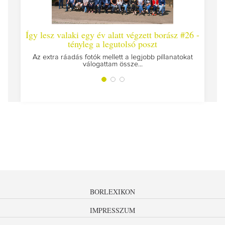
lesz valaki egy év alatt végzett borász #26 -
Így lesz valaki 
tényleg a legutolsó poszt
Megírtuk a modulzár
extra ráadás fotók mellett a legjobb pillanatokat
válogattam össze...
BORLEXIKON
IMPRESSZUM