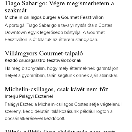
Tiago Sabarigo: Végre megismerhetem a
szakmát
Michelin-csillagos burger a Gourmet Fesztiválon
A portugál Tiago Sabarigo a tavalyi nyitás óta a Costes
Downtown egyik legerősebb bástyája. A Gourmet
Fesztiválon is őt találtuk az étterem standjában.
Villámgyors Gourmet-talpaló
Kezdő csúcsgasztro-fesztiválozóknak
Ha még bizonytalan, hogy mely éttermeknek garantáljon
helyet a gyomrában, talán segítünk önnek ajánlatainkkal.
Michelin-csillagos, csak kávét nem főz
Interjú Palágyi Eszterrel
Palágyi Eszter, a Michelin-csillagos Costes séfje végtelenül
szerény, kedd délutáni találkozásunk például rögtön a
bocsánatkérésével kezdődött.
Túlzás nélkül: ilyen ebédet még nem evett