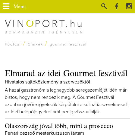
Menü
BORMAGAZIN IGÉNYESEN
/
/
Főoldal
Címkék
gourmet fesztivál
Elmarad az idei Gourmet fesztivál
Hivatalos sajtóközlemény a szervezőktől
A hazai gasztronómia legnagyobb seregszemléjét idén már
biztos, hogy nem rendezik meg. A Gourmet Fesztivál
azonban jövőre igyekszik kárpótolni a kulinária szerelmeseit,
az idei belépőjegyeket árát pedig visszautalják.
Olaszország jóval több, mint a prosecco
Ferrari pezsgő mesterkurzuson jártam