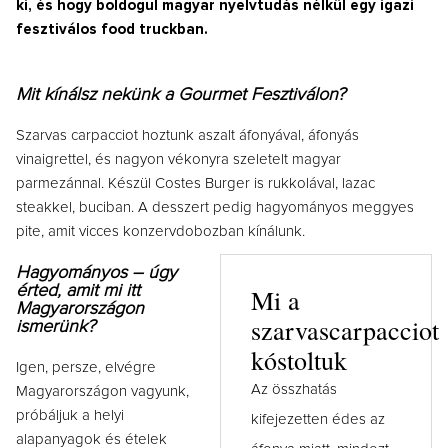
ki, és hogy boldogul magyar nyelvtudás nélkül egy igazi
fesztiválos food truckban.
Mit kínálsz nekünk a Gourmet Fesztiválon?
Szarvas carpacciot hoztunk aszalt áfonyával, áfonyás
vinaigrettel, és nagyon vékonyra szeletelt magyar
parmezánnal. Készül
Costes Burger is rukkolával, lazac
steakkel, buciban. A desszert pedig hagyományos meggyes
pite, amit vicces konzervdobozban kínálunk.
Hagyományos – úgy
érted, amit mi itt
Mi a
Magyarországon
szarvascarpacciot
ismerünk?
kóstoltuk
Igen, persze, elvégre
Az összhatás
Magyarországon vagyunk,
próbáljuk a helyi
kifejezetten édes az
alapanyagok és ételek