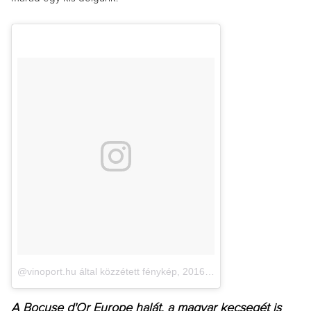
@vinoport.hu által közzétett fénykép
,
2016. Máj 14., 04:10 PDT
A Bocuse d'Or Europe halát, a magyar kecsegét is