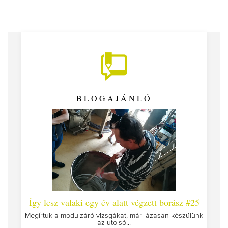
BLOGAJÁNLÓ
 #26 -
Így lesz valaki egy év alatt végzett borász #25
Így l
Megírtuk a modulzáró vizsgákat, már lázasan készülünk
az utolsó...
tokat
A jár