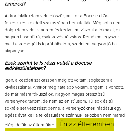
ismered?
Akkor találkoztam vele először, amikor a Bocuse d'Or-
felkészülés kezdeti szakaszában bemutatták. Még soha nem
dolgoztam vele. Ismerem és kedvelem viszont a tokhalat, ez
nagyon hasonlít rá, csak kevésbé zsíros. Remélem, egyszer
majd a kecsegét is kipróbálhatom, szerintem nagyon jó hal
alapanyag.
Ezek szerint te is részt vettél a Bocuse
előkészületeiben?
Igen, a kezdeti szakaszban még ott voltam, segítettem a
kiválasztásnál. Amikor még fiatalabb voltam, engem is vonzott,
de már másra fókuszálok. Nagyon magas presztízsű
versenynek tartom, de nem az én stílusom. Túl sok és túl
sokféle séf vesz részt benne, a versenyzőknek ráadásul egy
egész évet kell a felkészülésre szánniuk, eközben nem marad
Én az étteremben
elég idejük az éttermükre.