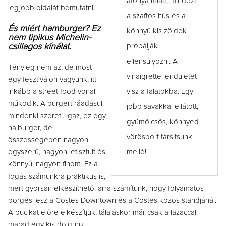
áfonya miatt, mindezt
legjobb oldalát bemutatni.
a szaftos hús és a
És miért hamburger? Ez
könnyű kis zöldek
nem tipikus Michelin-
csillagos kínálat.
próbálják
ellensúlyozni. A
Tényleg nem az, de most
vinaigrette lendületet
egy fesztiválon vagyunk, itt
inkább a street food vonal
visz a falatokba. Egy
működik. A burgert ráadásul
jobb savakkal ellátott,
mindenki szereti. Igaz, ez egy
gyümölcsös, könnyed
halburger, de
vörösbort társítsunk
összességében nagyon
egyszerű, nagyon letisztult és
mellé!
könnyű, nagyon finom. Ez a
fogás számunkra praktikus is,
mert gyorsan elkészíthető: arra számítunk, hogy folyamatos
pörgés lesz a Costes Downtown és a Costes közös standjánál.
A bucikat előre elkészítjük, tálaláskor már csak a lazaccal
marad egy kis dolgunk.