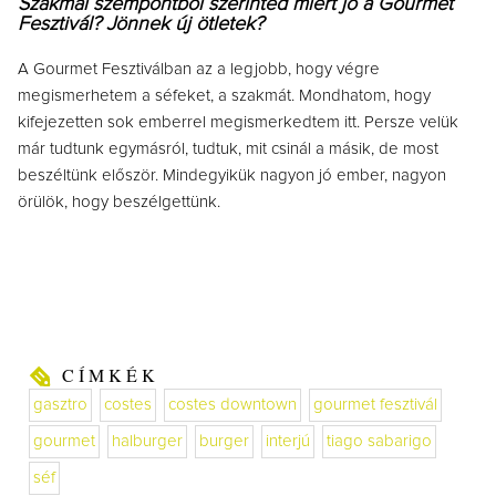
Szakmai szempontból szerinted miért jó a Gourmet
Fesztivál? Jönnek új ötletek?
A Gourmet Fesztiválban az a legjobb, hogy végre
megismerhetem a séfeket, a szakmát. Mondhatom, hogy
kifejezetten sok emberrel megismerkedtem itt. Persze velük
már tudtunk egymásról, tudtuk, mit csinál a másik, de most
beszéltünk először. Mindegyikük nagyon jó ember, nagyon
örülök, hogy beszélgettünk.
CÍMKÉK
gasztro
costes
costes downtown
gourmet fesztivál
gourmet
halburger
burger
interjú
tiago sabarigo
séf