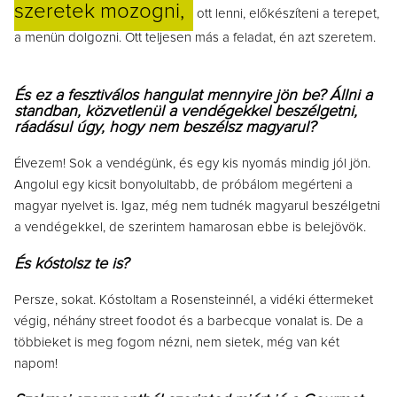
szeretek mozogni,
ott lenni, előkészíteni a terepet,
a menün dolgozni. Ott teljesen más a feladat, én azt szeretem.
És ez a fesztiválos hangulat mennyire jön be? Állni a
standban, közvetlenül a vendégekkel beszélgetni,
ráadásul úgy, hogy nem beszélsz magyarul?
Élvezem! Sok a vendégünk, és egy kis nyomás mindig jól jön.
Angolul egy kicsit bonyolultabb, de próbálom megérteni a
magyar nyelvet is. Igaz, még nem tudnék magyarul beszélgetni
a vendégekkel, de szerintem hamarosan ebbe is belejövök.
És kóstolsz te is?
Persze, sokat. Kóstoltam a Rosensteinnél, a vidéki éttermeket
végig, néhány street foodot és a barbecque vonalat is. De a
többieket is meg fogom nézni, nem sietek, még van két
napom!