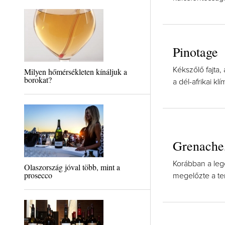
Pinotage
Kékszőlő fajta, 
Milyen hőmérsékleten kínáljuk a
borokat?
a dél-afrikai k
Grenache
Korábban a leg
Olaszország jóval több, mint a
prosecco
megelőzte a te