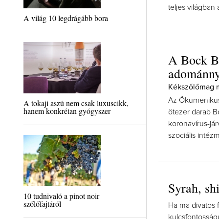
teljes világba
A világ 10 legdrágább bora
A Bock Bo
adománnya
Kékszőlőmag mi
Az Ökumenikus
A tokaji aszú nem csak luxuscikk,
hanem konkrétan gyógyszer
ötezer darab Bo
koronavírus-já
szociális inté
Syrah, sh
10 tudnivaló a pinot noir
szőlőfajtáról
Ha ma divatos 
kulcsfontosság