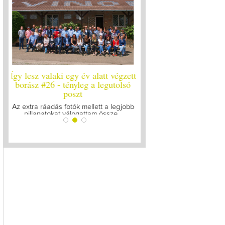
ett
Így lesz valaki egy év alatt végzett
Így lesz valaki egy év 
ó
borász #25
borász #24 - újr
Megírtuk a modulzáró vizsgákat, már
A járvány kitörése óta el
lázasan készülünk az utolsó...
gyűltünk össze a Soó
bb