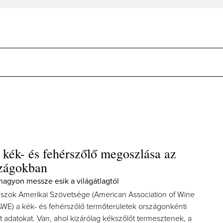
 kék- és fehérszőlő megoszlása az
szágokban
agyon messze esik a világátlagtól
zok Amerikai Szövetsége (American Association of Wine
WE) a kék- és fehérszőlő termőterületek országonkénti
t adatokat. Van, ahol kizárólag kékszőlőt termesztenek, a