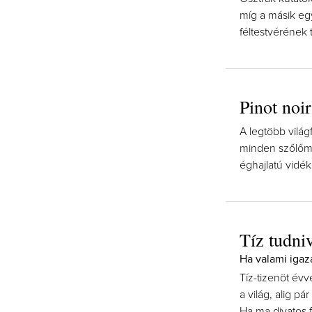
míg a másik egy
féltestvérének 
Pinot noir
A legtöbb világ
minden szőlőmű
éghajlatú vidé
Tíz tudniv
Ha valami igaz
Tíz-tizenöt évv
a világ, alig p
Ha ma divatos f