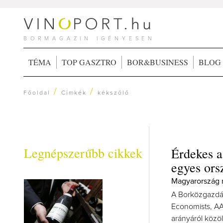
BORMAGAZIN IGÉNYESEN
TÉMA
TOP GASZTRO
BOR&BUSINESS
BLOG
/
/
Főoldal
Címkék
kékszőlő
Legnépszerűbb cikkek
Érdekes a
egyes or
Magyarország n
A Borközgazdás
Economists, AA
arányáról közöl