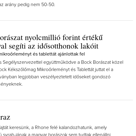
n az arány pedig nem 50-50.
rászat nyolcmillió forint értékű
l segíti az idősotthonok lakóit
Így lesz valaki egy év alatt végz
borász #26 - tényleg a legutols
kroőrleményt és tablettát ajánlottak fel
poszt
 Segélyszervezettel együttműködve a Bock Borászat közel
Az extra ráadás fotók mellett a legjo
pillanatokat válogattam össze...
ck Kékszőlőmag Mikroőrleményt és Tablettát juttat el a
rványban legjobban veszélyeztetett időseket gondozó
zményeknek.
iraz
fajtát keresünk, a Rhone felé kalandozhatunk, amely
ú syrah-jának a magyar borászok sem tudtak ellenállni.