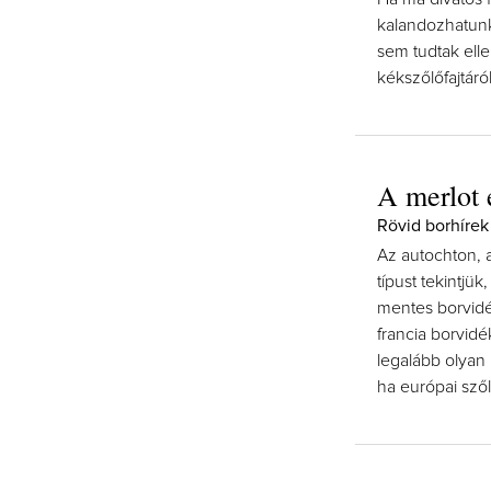
kalandozhatunk
sem tudtak ellen
kékszőlőfajtáról
A merlot 
Rövid borhírek 
Az autochton, a
típust tekintjü
mentes borvidé
francia borvidé
legalább olyan 
ha európai szől