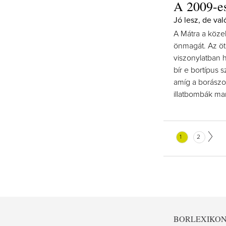
A 2009-es
Jó lesz, de va
A Mátra a közel
önmagát. Az ötl
viszonylatban 
bír e bortípus 
amíg a borászok
illatbombák ma
1
2
BORLEXIKO