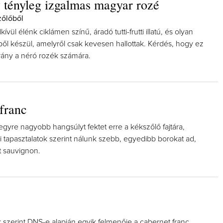
 tényleg izgalmas magyar rozé
őlőből
ívül élénk ciklámen színű, áradó tutti-frutti illatú, és olyan
l készül, amelyről csak kevesen hallottak. Kérdés, hogy ez
rány a néró rozék számára.
franc
gyre nagyobb hangsúlyt fektet erre a kékszőlő fajtára,
 tapasztalatok szerint nálunk szebb, egyedibb borokat ad,
t sauvignon.
 szerint DNS-e alapján egyik felmenője a cabernet franc,