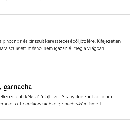
a pinot noir és cinsault keresztezéséből jött lére. Kifejezetten
límára született, máshol nem igazán él meg a világban.
, garnacha
elterjedtebb kékszőlő fajta volt Spanyolországban, mára
mpranillo. Franciaországban grenache-ként ismert.