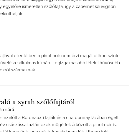
 egyelőre ismeretlen szőlőfajta, így a cabernet sauvignon
tekinthetjük.
fajtával ellentétben a pinot noir nem érzi magát otthon szinte
velésre alkalmas klímán. Legizgalmasabb tételei hűvösebb
kekről származnak.
aló a syrah szőlőfajtáról
án sűrű
el ezelőtt a Bordeaux-i fajták és a chardonnay lázában égett
ár év csúszással aztán ezek mögé felzárkózott a pinot noir is.
ajtát keresünk, egy másik francia borvidék, Rhone felé