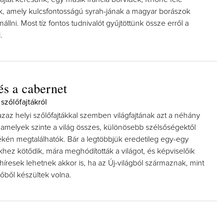
, amely kulcsfontosságú syrah-jának a magyar borászok
állni. Most tíz fontos tudnivalót gyűjtöttünk össze erről a
.
és a cabernet
szőlőfajtákról
zaz helyi szőlőfajtákkal szemben világfajtának azt a néhány
k, amelyek szinte a világ összes, különösebb szélsőségektől
kén megtalálhatók. Bár a legtöbbjük eredetileg egy-egy
khez kötődik, mára meghódították a világot, és képviselőik
híresek lehetnek akkor is, ha az Új-világból származnak, mint
őből készültek volna.