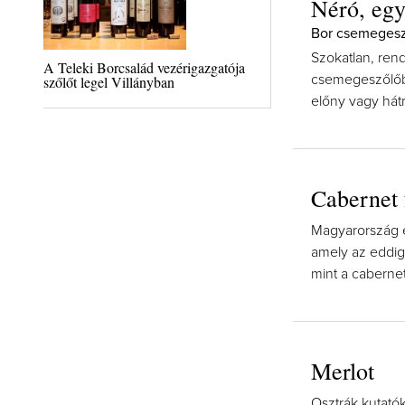
Néró, egy
Bor csemegesz
Szokatlan, rendk
A Teleki Borcsalád vezérigazgatója
szőlőt legel Villányban
csemegeszőlőbő
előny vagy hát
Cabernet 
Magyarország e
amely az eddigi
mint a caberne
Merlot
Osztrák kutatók