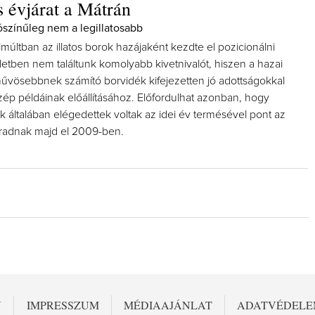
 évjárat a Mátrán
lószínűleg nem a legillatosabb
múltban az illatos borok hazájaként kezdte el pozicionálni
etben nem találtunk komolyabb kivetnivalót, hiszen a hazai
hűvösebbnek számító borvidék kifejezetten jó adottságokkal
szép példáinak előállításához. Előfordulhat azonban, hogy
 általában elégedettek voltak az idei év termésével pont az
radnak majd el 2009-ben.
N
IMPRESSZUM
MÉDIAAJÁNLAT
ADATVÉDEL