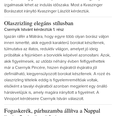
izgalmasak lehet az indulás időszaka. Most a Kvaszinger
Borászatot irányító Kvaszinger Lászlót kérdeztük.
Olaszrizling elegáns stílusban
Csernyik Istvánt kérdeztük 1. rész
Igazán ráfér a Mátrára, hogy egyre több olyan borász váljon
innen ismertté, akik egyedi karakterű borokat készítenek,
túlmutatva az illatos, reduktív világon, amelyet jó ideig
próbáltak a fejünkben a borvidék képével azonosítani. Azok,
akik figyelmesek, az utóbbi néhány évben felfigyelhettek
már a Csernyik Pincére, hiszen évjáratról évjáratra jól
definiálható, kiegyensúlyozott borokat készítenek. A rozé és
olaszrizling tételeik eddig is figyelemreméltóak voltak,
elsőként a tavalyi évjáratból azonban megjelent egy önálló
hárslevelűjük is, amely magára irányított a figyelmet. A
Vinoport kérdéseire Csernyik István válaszolt.
Fogaskerék, párhuzamba állítva a Nappal