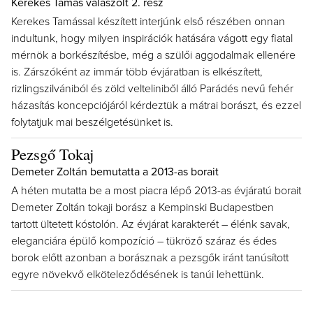
Kerekes Tamás válaszolt 2. rész
Kerekes Tamással készített interjúnk első részében onnan
indultunk, hogy milyen inspirációk hatására vágott egy fiatal
mérnök a borkészítésbe, még a szülői aggodalmak ellenére
is. Zárszóként az immár több évjáratban is elkészített,
rizlingszilvániból és zöld velteliniből álló Parádés nevű fehér
házasítás koncepciójáról kérdeztük a mátrai borászt, és ezzel
folytatjuk mai beszélgetésünket is.
Pezsgő Tokaj
Demeter Zoltán bemutatta a 2013-as borait
A héten mutatta be a most piacra lépő 2013-as évjáratú borait
Demeter Zoltán tokaji borász a Kempinski Budapestben
tartott ültetett kóstolón. Az évjárat karakterét – élénk savak,
eleganciára épülő kompozíció – tükröző száraz és édes
borok előtt azonban a borásznak a pezsgők iránt tanúsított
egyre növekvő elköteleződésének is tanúi lehettünk.