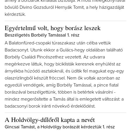
amely a borbárok kínálatát biztosítja. A most melegkonyhával
bővülő Divino Gozsduról Hernyák Tomit, a hely házigazdáját
kérdeztük.
Egyértelmű volt, hogy borász leszek
Beszélgetés Borbély Tamással 1. rész
A Balatonfüred-csopaki túraszakasz után célba vettük
Badacsonyt. Utunk ekkor a Gulács-hegy oldalában található
Borbély Családi Pincészethez vezetett. Az udvarra
megérkezve láttuk, hogy biciklisták keresnek enyhülést az
árnyékba húzódó asztaloknál, és üdítik fel magukat egy-egy
olaszrizlingből készült fröccsel. Nem ők voltak azonban az
egyedüli vendégek, amíg Borbély Tamással, a pince fiatal
borászával beszélgettünk, többen is betértek vásárolni -
mindez megerősítette a Tamás által is emlegetett változást: a
badacsonyi borok iránti növekvő érdeklődést.
A Holdvölgy-dűlőről kapta a nevét
Gincsai Tamást, a Holdvölgy borászát kérdeztük 1. rész