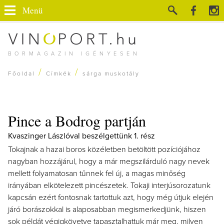
Menü
BORMAGAZIN IGÉNYESEN
/
/
Főoldal
Címkék
sárga muskotály
Pince a Bodrog partján
Kvaszinger Lászlóval beszélgettünk 1. rész
Tokajnak a hazai boros közéletben betöltött pozíciójához
nagyban hozzájárul, hogy a már megszilárduló nagy nevek
mellett folyamatosan tűnnek fel új, a magas minőség
irányában elkötelezett pincészetek. Tokaji interjúsorozatunk
kapcsán ezért fontosnak tartottuk azt, hogy még útjuk elején
járó borászokkal is alaposabban megismerkedjünk, hiszen
sok példát végigkövetve tapasztalhattuk már meg, milyen