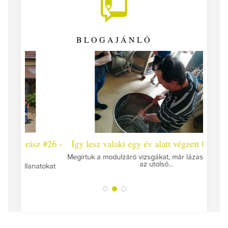
BLOGAJÁNLÓ
 #26 -
Így lesz valaki egy év alatt végzett borász #25
Így l
Megírtuk a modulzáró vizsgákat, már lázasan készülünk
az utolsó...
tokat
A jár