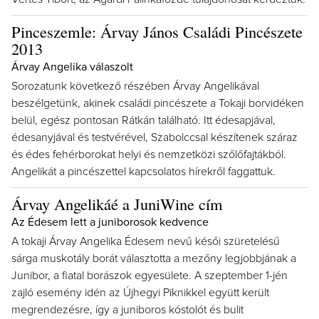
Pinceszemle: Árvay János Családi Pincészete
2013
Árvay Angelika válaszolt
Sorozatunk következő részében Árvay Angelikával
beszélgetünk, akinek családi pincészete a Tokaji borvidéken
belül, egész pontosan Rátkán található. Itt édesapjával,
édesanyjával és testvérével, Szabolccsal készítenek száraz
és édes fehérborokat helyi és nemzetközi szőlőfajtákból.
Angelikát a pincészettel kapcsolatos hírekről faggattuk.
Árvay Angelikáé a JuniWine cím
Az Édesem lett a juniborosok kedvence
A tokaji Árvay Angelika Édesem nevű késői szüretelésű
sárga muskotály borát választotta a mezőny legjobbjának a
Junibor, a fiatal borászok egyesülete. A szeptember 1-jén
zajló esemény idén az Újhegyi Piknikkel együtt került
megrendezésre, így a juniboros kóstolót és bulit