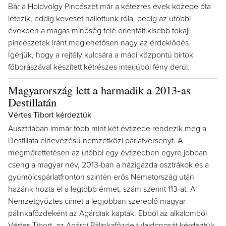
Bár a Holdvölgy Pincészet már a kétezres évek közepe óta
létezik, eddig keveset hallottunk róla, pedig az utóbbi
években a magas minőség felé orientált kisebb tokaji
pincészetek iránt meglehetősen nagy az érdeklődés.
Ígérjük, hogy a rejtély kulcsára a mádi központú birtok
főborászával készített kétrészes interjúból fény derül.
Magyarország lett a harmadik a 2013-as
Destillatán
Vértes Tibort kérdeztük
Ausztriában immár több mint két évtizede rendezik meg a
Destillata elnevezésű nemzetközi párlatversenyt. A
megmérettetésen az utóbbi egy évtizedben egyre jobban
cseng a magyar név, 2013-ban a házigazda osztrákok és a
gyümölcspárlatfronton szintén erős Németország után
hazánk hozta el a legtöbb érmet, szám szerint 113-at. A
Nemzetgyőztes címet a legjobban szereplő magyar
pálinkafőzdeként az Agárdiak kapták. Ebből az alkalomból
Vértes Tibort, az Agárdi Pálinkafőzde tulajdonosát kérdeztük.