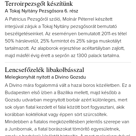
Terroirpezsgőt készítünk
A Tokaj Nyitány Pezsgősora 6. rész
A Patricius Pezsgőről szóló, Molnár Péterrel készített
interjúval zárjuk a Tokaj Nyitány pezsgősorát bemutató
beszélgetéseinket. Az eseményen bemutatott 2011-es tétel
50% hárslevelűt, 25% furmintot és 25% sárga muskotályt
tartalmazott. Az alapborok erjesztése acéltartályban zajlott,
majd másfél évig érett a seprőn az 1300 palack tartalma.
Lencsefőzelék libakolbásszal
Melegkonyhát nyitott a Divino Gozsdu
A Divino mára fogalommá vált a hazai boros közéletben. Ez a
Budapesten első ízben a Bazilika mellett, majd később a
Gozsdu udvarban megnyitott borbár azért különleges, mert
sok olyan fiatal kezdett el falai között bort fogyasztani, akik
korábban koktélokat vagy éppen sört szürcsöltek.
Mindebben a fiatalos megközelítésben jelentős szerepe van
a Junibornak, a fiatal borászokat tömörítő egyesületnek,