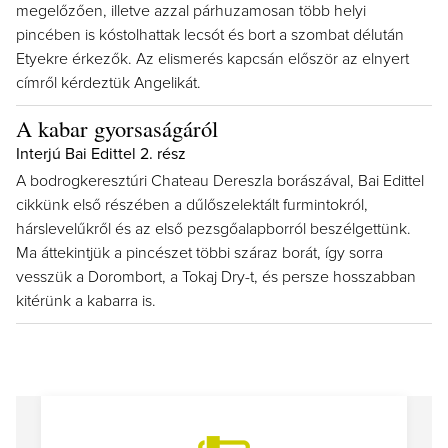
megelőzően, illetve azzal párhuzamosan több helyi
pincében is kóstolhattak lecsót és bort a szombat délután
Etyekre érkezők. Az elismerés kapcsán először az elnyert
címről kérdeztük Angelikát.
A kabar gyorsaságáról
Interjú Bai Edittel 2. rész
A bodrogkeresztúri Chateau Dereszla borászával, Bai Edittel
cikkünk első részében a dűlőszelektált furmintokról,
hárslevelűkről és az első pezsgőalapborról beszélgettünk.
Ma áttekintjük a pincészet többi száraz borát, így sorra
vesszük a Dorombort, a Tokaj Dry-t, és persze hosszabban
kitérünk a kabarra is.