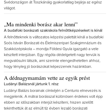
Svédországon át Toszkánáig gyakorlatilag bejárja az egész
világot.
„Ma mindenki borász akar lenni”
A budafoki borászati szakiskola felnőttképzéseket is kínál
A felnőtteknek is változatos képzési palettát kínál a budafoki
Soós István Borászati és Élelmiszeripari Szakgimnázium és
Szakközépiskola – mondja Földesi Gyula igazgató a vele
készített interjúban. Egy régóta dédelgetett nagy tervük is
megvalósulni látszik, ami szerinte elengedhetetlen ahhoz,
hogy tényleg jó borászokat képezzenek hazánkban.
A dédnagymamám vette az egyik prést
Ludányi Balázsnál jártunk 1. rész
Ludányi Balázs borainak címkéjén a Centurio elnevezés is
megjelenik. A mátrai borásszal különösen érdekes volt épp
ebben az időszakban interjút készíteni, hiszen azelőtt
tekinthettük át az elmúlt tíz évben lezajló borászati