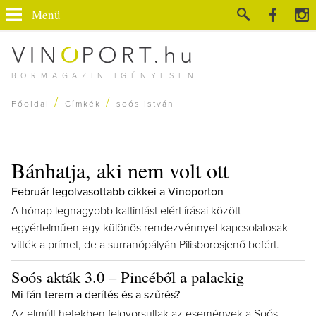
Menü
BORMAGAZIN IGÉNYESEN
/
/
Főoldal
Címkék
soós istván
Bánhatja, aki nem volt ott
Február legolvasottabb cikkei a Vinoporton
A hónap legnagyobb kattintást elért írásai között
egyértelműen egy különös rendezvénnyel kapcsolatosak
vitték a prímet, de a surranópályán Pilisborosjenő befért.
Soós akták 3.0 – Pincéből a palackig
Mi fán terem a derítés és a szűrés?
Az elmúlt hetekben felgyorsultak az események a Soós