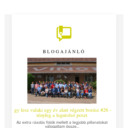
BLOGAJÁNLÓ
laki egy év alatt végzett borász #26 -
Így lesz valaki egy év
tényleg a legutolsó poszt
Megírtuk a modulzáró vizs
az ut
áadás fotók mellett a legjobb pillanatokat
válogattam össze...