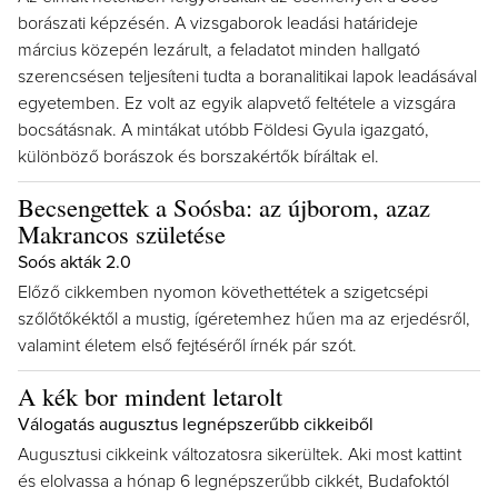
borászati képzésén. A vizsgaborok leadási határideje
március közepén lezárult, a feladatot minden hallgató
szerencsésen teljesíteni tudta a boranalitikai lapok leadásával
egyetemben. Ez volt az egyik alapvető feltétele a vizsgára
bocsátásnak. A mintákat utóbb Földesi Gyula igazgató,
különböző borászok és borszakértők bíráltak el.
Becsengettek a Soósba: az újborom, azaz
Makrancos születése
Soós akták 2.0
Előző cikkemben nyomon követhettétek a szigetcsépi
szőlőtőkéktől a mustig, ígéretemhez hűen ma az erjedésről,
valamint életem első fejtéséről írnék pár szót.
A kék bor mindent letarolt
Válogatás augusztus legnépszerűbb cikkeiből
Augusztusi cikkeink változatosra sikerültek. Aki most kattint
és elolvassa a hónap 6 legnépszerűbb cikkét, Budafoktól