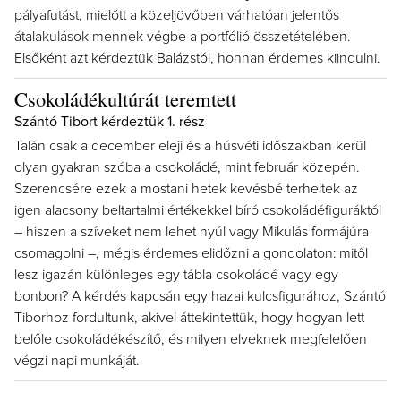
pályafutást, mielőtt a közeljövőben várhatóan jelentős
átalakulások mennek végbe a portfólió összetételében.
Elsőként azt kérdeztük Balázstól, honnan érdemes kiindulni.
Csokoládékultúrát teremtett
Szántó Tibort kérdeztük 1. rész
Talán csak a december eleji és a húsvéti időszakban kerül
olyan gyakran szóba a csokoládé, mint február közepén.
Szerencsére ezek a mostani hetek kevésbé terheltek az
igen alacsony beltartalmi értékekkel bíró csokoládéfiguráktól
– hiszen a szíveket nem lehet nyúl vagy Mikulás formájúra
csomagolni –, mégis érdemes elidőzni a gondolaton: mitől
lesz igazán különleges egy tábla csokoládé vagy egy
bonbon? A kérdés kapcsán egy hazai kulcsfigurához, Szántó
Tiborhoz fordultunk, akivel áttekintettük, hogy hogyan lett
belőle csokoládékészítő, és milyen elveknek megfelelően
végzi napi munkáját.