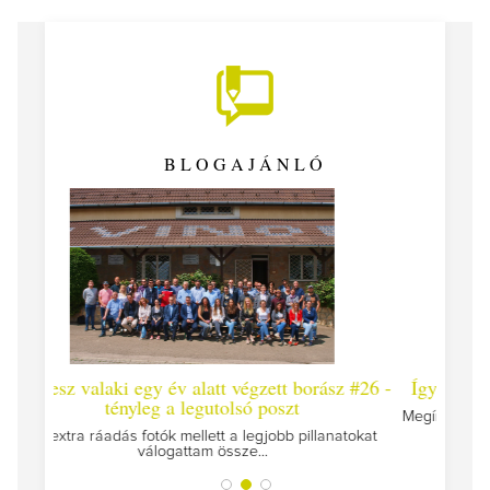
BLOGAJÁNLÓ
t borász #26 -
Így lesz valaki egy év alatt végzett borász #2
zt
Megírtuk a modulzáró vizsgákat, már lázasan készülü
az utolsó...
b pillanatokat