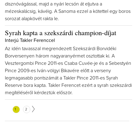
disznóvágással, majd a nyári lecsón át eljutva a
mézeskalácsig, kávéig. A Sanoma ezzel a kötettel egy boros
sorozat alapkövét rakta le.
Syrah kapta a szekszárdi champion-díjat
Interjú Takler Ferenccel
Az idén tavasszal megrendezett Szekszárdi Borvidéki
Borversenyen három nagyaranyérmet osztottak ki. A
Vesztergombi Pince 2011-es Csaba Cuvée-je és a Sebestyén
Pince 2009-es Iván-völgyi Bikavére előtt a verseny
legmagasabb pontszámát a Takler Pince 2011-es Syrah
Reserve bora kapta. Takler Ferencet ezért a syrah szekszárdi
megítéléséről kérdeztük először.
1
2