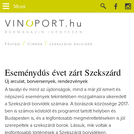
Menü
BORMAGAZIN IGÉNYESEN
/
/
Főoldal
Címkék
szekszárdi borvidék
Eseménydús évet zárt Szekszárd
Új arculat, borversenyek, rendezvények
A tavalyi év mind az újdonságok, mind a már jól ismert és
népszerű események tekintetében mozgalmasra sikeredett
a Szekszárdi borvidék számára. A borászok közössége 2017-
ben is számos kóstolót és programot tartott helyben és
Budapesten is, és a legfontosabb megmérettetéseken is jól
szerepeltek a szekszárdi borok. Lássuk, mik voltak a
legfontosabb történések a Szekszárdi borvidéken.