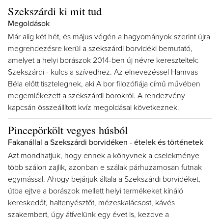
Szekszárdi ki mit tud
Megoldások
Már alig két hét, és május végén a hagyományok szerint újra
megrendezésre kerül a szekszárdi borvidéki bemutató,
amelyet a helyi borászok 2014-ben új névre kereszteltek:
Szekszárdi - kulcs a szívedhez. Az elnevezéssel Hamvas
Béla előtt tisztelegnek, aki A bor filozófiája című művében
megemlékezett a szekszárdi borokról. A rendezvény
kapcsán összeállított kvíz megoldásai következnek.
Pincepörkölt vegyes húsból
Fakanállal a Szekszárdi borvidéken - ételek és történetek
Azt mondhatjuk, hogy ennek a könyvnek a cselekménye
több szálon zajlik, azonban e szálak párhuzamosan futnak
egymással. Ahogy bejárjuk általa a Szekszárdi borvidéket,
útba ejtve a borászok mellett helyi termékeket kínáló
kereskedőt, haltenyésztőt, mézeskalácsost, kávés
szakembert, úgy átívelünk egy évet is, kezdve a