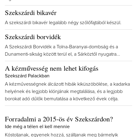
Szekszárdi bikavér
A szekszárdi bikavér legalább négy szőlőfajtából készül.
Szekszárdi borvidék
A Szekszárdi Borvidék a Tolna-Baranyai-dombság és a
Dunamenti-síkság kö­zött terül el, a Sárköztől nyugatra...
A kézművesség nem lehet kifogás
Szekszárd Palackban
A kézművességnek álcázott hibák kiküszöbölése, a kadarka
helyének és legjobb klónjának megtalálása, és a legjobb
borokat adó dűlők bemutatása a következő évek célja.
Forradalmi a 2015-ös év Szekszárdon?
Ide még a télen el kell mennie
Kóstoljanak, egyenek hozzá, szálljanak meg bármelyik