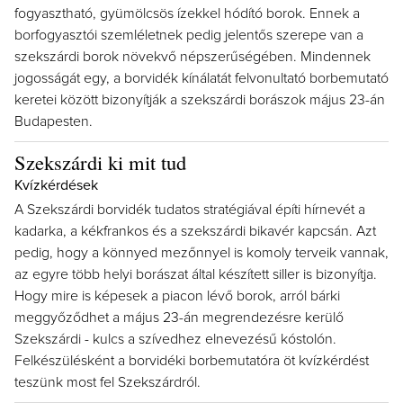
fogyasztható, gyümölcsös ízekkel hódító borok. Ennek a
borfogyasztói szemléletnek pedig jelentős szerepe van a
szekszárdi borok növekvő népszerűségében. Mindennek
jogosságát egy, a borvidék kínálatát felvonultató borbemutató
keretei között bizonyítják a szekszárdi borászok május 23-án
Budapesten.
Szekszárdi ki mit tud
Kvízkérdések
A Szekszárdi borvidék tudatos stratégiával építi hírnevét a
kadarka, a kékfrankos és a szekszárdi bikavér kapcsán. Azt
pedig, hogy a könnyed mezőnnyel is komoly terveik vannak,
az egyre több helyi borászat által készített siller is bizonyítja.
Hogy mire is képesek a piacon lévő borok, arról bárki
meggyőződhet a május 23-án megrendezésre kerülő
Szekszárdi - kulcs a szívedhez elnevezésű kóstolón.
Felkészülésként a borvidéki borbemutatóra öt kvízkérdést
teszünk most fel Szekszárdról.