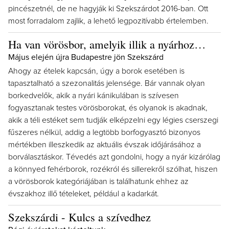
pincészetnél, de ne hagyják ki Szekszárdot 2016-ban. Ott
most forradalom zajlik, a lehető legpozitívabb értelemben.
Ha van vörösbor, amelyik illik a nyárhoz…
Május elején újra Budapestre jön Szekszárd
Ahogy az ételek kapcsán, úgy a borok esetében is
tapasztalható a szezonalitás jelensége. Bár vannak olyan
borkedvelők, akik a nyári kánikulában is szívesen
fogyasztanak testes vörösborokat, és olyanok is akadnak,
akik a téli estéket sem tudják elképzelni egy légies cserszegi
fűszeres nélkül, addig a legtöbb borfogyasztó bizonyos
mértékben illeszkedik az aktuális évszak időjárásához a
borválasztáskor. Tévedés azt gondolni, hogy a nyár kizárólag
a könnyed fehérborok, rozékról és sillerekről szólhat, hiszen
a vörösborok kategóriájában is találhatunk ehhez az
évszakhoz illő tételeket, például a kadarkát.
Szekszárdi - Kulcs a szívedhez