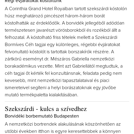
Régi évjáratokat kóstoltunk
A Corinthia Grand Hotel Royalban tartott szekszárdi kóstolón
húsz meghatározó pincészet három-három borát
kóstolhatták az érdeklődők. A borvidék jellegéből adódóan
természetesen javarészt vörösborokból és rozékból állt a
felhozatal. A kóstolható friss tételek mellett a Szekszárdi
Bormíves Céh tagjai egy különleges, régebbi évjáratokat
felvonultató kóstolót is tartottak borszakírók részére. A
zártkörű eseményt dr. Mészáros Gabriella nemzetközi
borakadémikus vezette. Mint azt Gabriellától megtudtuk, a
céh tagjai őt kérték fel konzultánsnak, feladata pedig nem
kevesebb, mint nemzetközi tapasztalataival és piaci
ismereteivel segíteni a helyi borászatoknak egy jövőbe
mutató termékpaletta kialakításában.
Szekszárdi - kulcs a szívedhez
Borvidéki borbemutató Budapesten
A nemzetközi bortrendek alakulásának köszönhetően az
utóbbi években itthon is egyre keresettebbek a könnyen