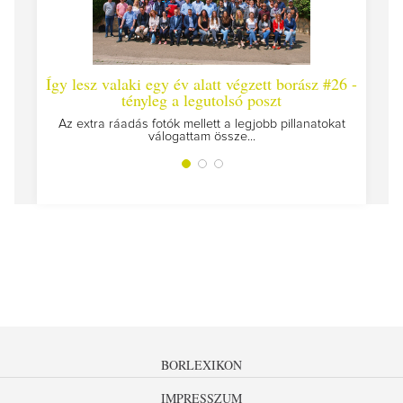
Így lesz valaki egy év alatt végzett borász #26 -
Így 
tényleg a legutolsó poszt
Megírt
Az extra ráadás fotók mellett a legjobb pillanatokat
válogattam össze...
BORLEXIKON
IMPRESSZUM