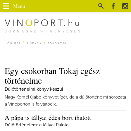
Menü
BORMAGAZIN IGÉNYESEN
/
/
Főoldal
Címkék
tökösmál
Egy csokorban Tokaj egész
történelme
Dűlőtörténelmi könyv készül
Nagy Kornél újabb könyvet ígér, de a dűlőtörténelmi sorozata
a Vinoporton is folytatódik.
A pápa is tállyai édes bort ihatott
Dűlőtörténelem: a tállyai Palota