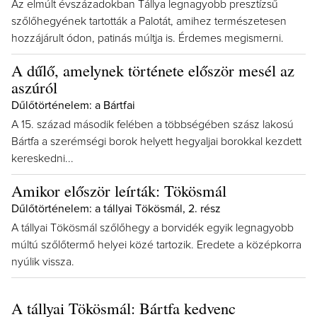
Az elmúlt évszázadokban Tállya legnagyobb presztízsű
szőlőhegyének tartották a Palotát, amihez természetesen
hozzájárult ódon, patinás múltja is. Érdemes megismerni.
A dűlő, amelynek története először mesél az
aszúról
Dűlőtörténelem: a Bártfai
A 15. század második felében a többségében szász lakosú
Bártfa a szerémségi borok helyett hegyaljai borokkal kezdett
kereskedni...
Amikor először leírták: Tökösmál
Dűlőtörténelem: a tállyai Tökösmál, 2. rész
A tállyai Tökösmál szőlőhegy a borvidék egyik legnagyobb
múltú szőlőtermő helyei közé tartozik. Eredete a középkorra
nyúlik vissza.
A tállyai Tökösmál: Bártfa kedvenc