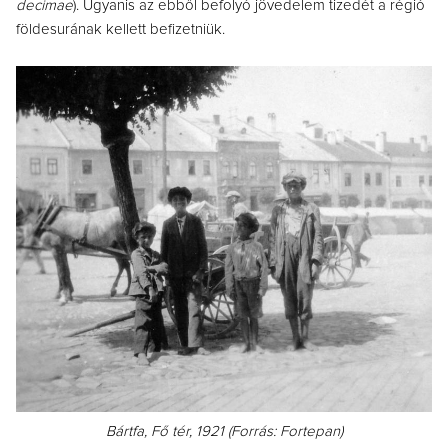
decimae
). Ugyanis az ebből befolyó jövedelem tizedét a régió
földesurának kellett befizetniük.
Bártfa, Fő tér, 1921 (Forrás: Fortepan)