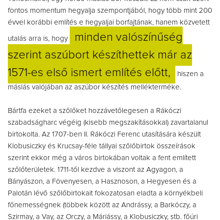
fontos momentum hegyalja szempontjából, hogy több mint 200
évvel korábbi említés e hegyaljai borfajtának, hanem közvetett
minden valószínűség
utalás arra is, hogy
szerint aszúbort készíthettek már az
1571-es első ismert említés előtt,
hiszen a
máslás valójában az aszúbor készítés mellékterméke.
Bártfa ezeket a szőlőket hozzávetőlegesen a Rákóczi
szabadságharc végéig (kisebb megszakításokkal) zavartalanul
birtokolta. Az 1707-ben II. Rákóczi Ferenc utasítására készült
Klobusiczky és Krucsay-féle tállyai szőlőbirtok összeírások
szerint ekkor még a város birtokában voltak a fent említett
szőlőterületek. 1711-től kezdve a viszont az Agyagon, a
Bányászon, a Fövenyesen, a Hasznoson, a Hegyesen és a
Palotán lévő szőlőbirtokait fokozatosan eladta a környékbeli
főnemességnek (többek között az Andrássy, a Barkóczy, a
Szirmay, a Vay, az Orczy, a Máriássy, a Klobusiczky, stb. főúri