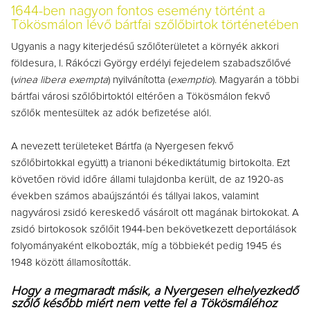
1644-ben nagyon fontos esemény történt a
Tökösmálon lévő bártfai szőlőbirtok történetében
Ugyanis a nagy kiterjedésű szőlőterületet a környék akkori
földesura, I. Rákóczi György erdélyi fejedelem szabadszőlővé
(
vinea libera exempta
) nyilvánította (
exemptio
). Magyarán a többi
bártfai városi szőlőbirtoktól eltérően a Tökösmálon fekvő
szőlők mentesültek az adók befizetése alól.
A nevezett területeket Bártfa (a Nyergesen fekvő
szőlőbirtokkal együtt) a trianoni békediktátumig birtokolta. Ezt
követően rövid időre állami tulajdonba került, de az 1920-as
években számos abaújszántói és tállyai lakos, valamint
nagyvárosi zsidó kereskedő vásárolt ott magának birtokokat. A
zsidó birtokosok szőlőit 1944-ben bekövetkezett deportálások
folyományaként elkobozták, míg a többiekét pedig 1945 és
1948 között államosították.
Hogy a megmaradt másik, a Nyergesen elhelyezkedő
szőlő később miért nem vette fel a Tökösmáléhoz