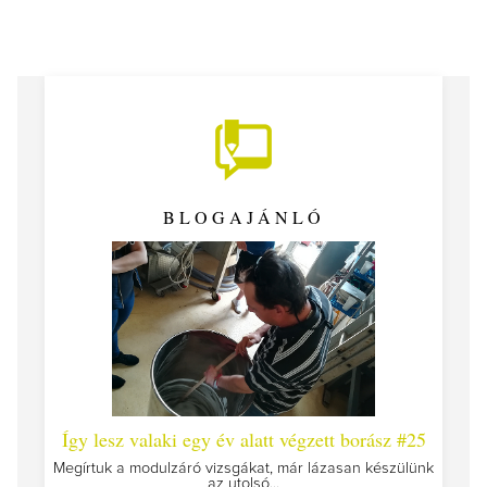
BLOGAJÁNLÓ
 #26 -
Így lesz valaki egy év alatt végzett borász #25
Így l
Megírtuk a modulzáró vizsgákat, már lázasan készülünk
az utolsó...