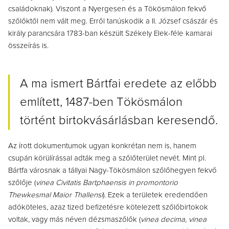
családoknak).
Viszont a Nyergesen és a Tökösmálon fekvő
szőlőktől nem vált meg. Erről tanúskodik a II. József császár és
király parancsára 1783-ban készült Székely Elek-féle kamarai
összeírás is.
A ma ismert Bártfai eredete az előbb
említett, 1487-ben Tökösmálon
történt birtokvásárlásban keresendő.
Az írott dokumentumok ugyan konkrétan nem is, hanem
csupán körülírással adták meg a szőlőterület nevét. Mint pl.
Bártfa városnak a tállyai Nagy-Tökösmálon szőlőhegyen fekvő
szőlője (
vinea Civitatis Bartphaensis in promontorio
Thewkesmal Maior Thallensi
). Ezek a területek eredendően
adóköteles, azaz tized befizetésre kötelezett szőlőbirtokok
voltak, vagy más néven dézsmaszőlők (
vinea
decima, vinea