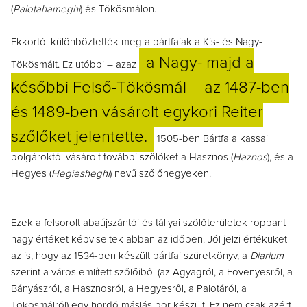
(
Palotahameghi
) és Tökösmálon.
Ekkortól különböztették meg a bártfaiak a Kis- és Nagy-
a Nagy- majd a
Tökösmált. Ez utóbbi
–
azaz
későbbi Felső-Tökösmál
az 1487-ben
és 1489-ben vásárolt egykori Reiter
szőlőket jelentette.
1505-ben Bártfa a kassai
polgároktól vásárolt további szőlőket a Hasznos (
Haznos
), és a
Hegyes (
Hegiesheghi
) nevű szőlőhegyeken.
Ezek a felsorolt abaújszántói és tállyai szőlőterületek roppant
nagy értéket képviseltek abban az időben. Jól jelzi értéküket
az is, hogy az 1534-ben készült bártfai szüretkönyv, a
Diarium
szerint a város említett szőlőiből (az Agyagról, a Fövenyesről, a
Bányászról, a Hasznosról, a Hegyesről, a Palotáról, a
Tökösmálról) egy hordó máslás bor készült. Ez nem csak azért