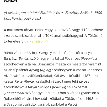
kezdett...
(A nyitóképen a bártfai Fürdőház és az Erzsébet Szálloda 1909-
ben. Forrás: egykor.hu.)
A mai ismert tállyai Bártfai, vagy Bártfi szőlő, vagy dűlő története
szoros szimbiózisban áll a Tökösmál szőlőheggyel. A Tökösmál
történetéért
ide kattintson>>
Bártfa város 1485-ben Gergely mádi plébánostól a tállyai
Bányász (
Banias
) szőlőhegyen, a tállyai Fövenyes (
Fevenies
)
szőlőhegyen a tállyai Domonkos mészáros mestertől, valamint
az abaújszántói Agyag (
Agiag
) szőlőhegyen a kassai Johannes
Alztól vásárolt szőlőterületeket. Két évvel később, 1487-ben a
kassai Reiter/Reyter családtól vásárolt meg tekintélyes
szőlőbirtokot a tállyai Nyerges (
Nierges
) és Tökösmál
(
Thekesmaal
) szőlőhegyeken. 1489-ban a város ugyancsak a
Reiterektől vásárolt további szőlőket a Tökösmálon. 1498-ban
a Szapolyai családtól vásárolt szőlőket a Palotán