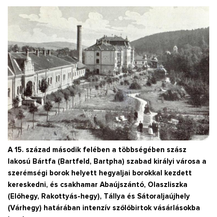
A 15. század második felében a többségében szász
lakosú Bártfa (Bartfeld, Bartpha) szabad királyi városa a
szerémségi borok helyett hegyaljai borokkal kezdett
kereskedni, és csakhamar Abaújszántó, Olaszliszka
(Előhegy, Rakottyás-hegy), Tállya és Sátoraljaújhely
(Várhegy) határában intenzív szőlőbirtok vásárlásokba