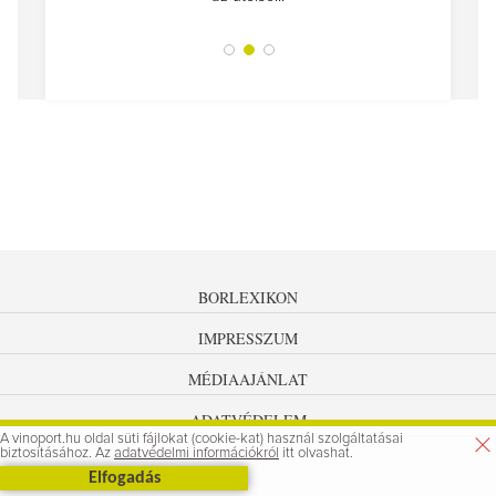
tokat
A jár
BORLEXIKON
IMPRESSZUM
MÉDIAAJÁNLAT
ADATVÉDELEM
A vinoport.hu oldal süti fájlokat (cookie-kat) használ szolgáltatásai
biztosításához. Az
adatvédelmi információkról
itt olvashat.
Elfogadás