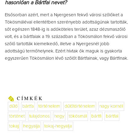
hasonlóan a Bártfai nevet?
Elsősorban azért, mert a Nyergesen fekvő városi szőlőket a
Tökösmáléval ellentétben szerényebb adottságúnak tartották,
sőt egészen 1848-ig is adóköteles terület, azaz dézsmaszőlő
volt, és a bártfaiak a 19. században a Tökösmálon fekvő városi
szőlő tartották kiemelkedő, illetve a Nyergesnél jobb
adottságú termőhelynek. Ezért hívtak ők maguk is gyakorta
egyszerűen Tökösmálon lévő szőlőt Bártfainak, vagy Bártfinak.
CÍMKÉK
dűlő
bártfa
történelem
dűlőtörténelem
nagy kornél
történet
tulajdonos
hegy
tökösmál
bártfi
bártfai
tokaj
hegyalja
tokaj-hegyalja