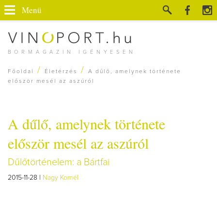
Menü
BORMAGAZIN IGÉNYESEN
/
/
Főoldal
Életérzés
A dűlő, amelynek története
először mesél az aszúról
A dűlő, amelynek története
először mesél az aszúról
Dűlőtörténelem: a Bártfai
2015-11-28 |
Nagy Kornél