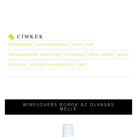
CÍMKÉK
borkóstoló
borakadémikus
ruszt
rust
weinakademie österreich
bordeaux
sánta zoltán
wset
diploma
osztrák borakadémia
klub
WINELOVERS BOROK AZ OLVASÁS
MELLÉ