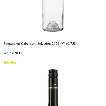
Szentpéteri Cabernero Selection 2022 (V) (0,75l)
Ár: 3.670 Ft
Bővebben...