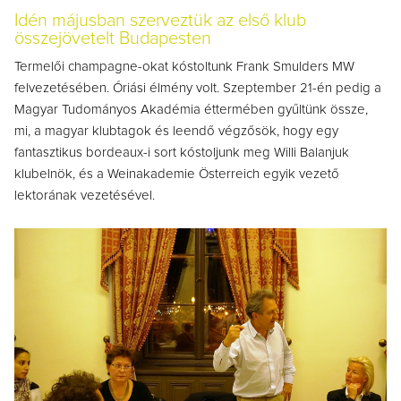
Idén májusban szerveztük az első klub
összejövetelt Budapesten
Termelői champagne-okat kóstoltunk Frank Smulders MW
felvezetésében. Óriási élmény volt. Szeptember 21-én pedig a
Magyar Tudományos Akadémia éttermében gyűltünk össze,
mi, a magyar klubtagok és leendő végzősök, hogy egy
fantasztikus bordeaux-i sort kóstoljunk meg Willi Balanjuk
klubelnök, és a Weinakademie Österreich egyik vezető
lektorának vezetésével.