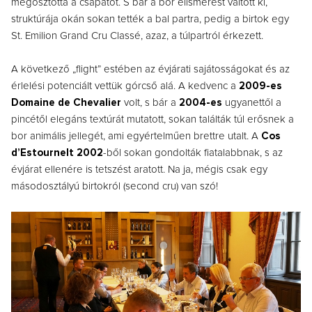
megosztotta a csapatot. S bár a bor elismerést váltott ki,
struktúrája okán sokan tették a bal partra, pedig a birtok egy
St. Emilion Grand Cru Classé, azaz, a túlpartról érkezett.
A következő „flight” estében az évjárati sajátosságokat és az
érlelési potenciált vettük górcső alá. A kedvenc a
2009-es
Domaine de Chevalier
volt, s bár a
2004-es
ugyanettől a
pincétől elegáns textúrát mutatott, sokan találták túl erősnek a
bor animális jellegét, ami egyértelműen brettre utalt. A
Cos
d’Estournelt 2002
-ből sokan gondolták fiatalabbnak, s az
évjárat ellenére is tetszést aratott. Na ja, mégis csak egy
másodosztályú birtokról (second cru) van szó!