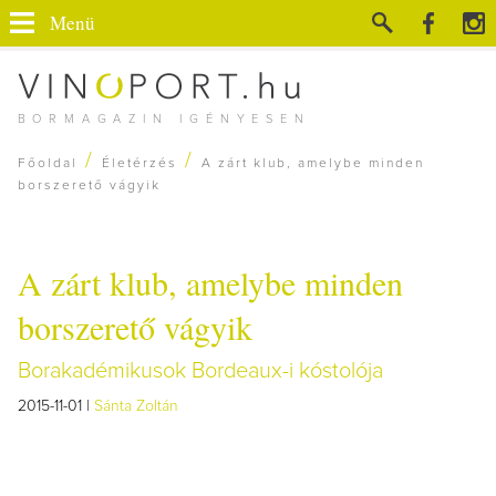
Menü
BORMAGAZIN IGÉNYESEN
/
/
Főoldal
Életérzés
A zárt klub, amelybe minden
borszerető vágyik
A zárt klub, amelybe minden
borszerető vágyik
Borakadémikusok Bordeaux-i kóstolója
2015-11-01 |
Sánta Zoltán