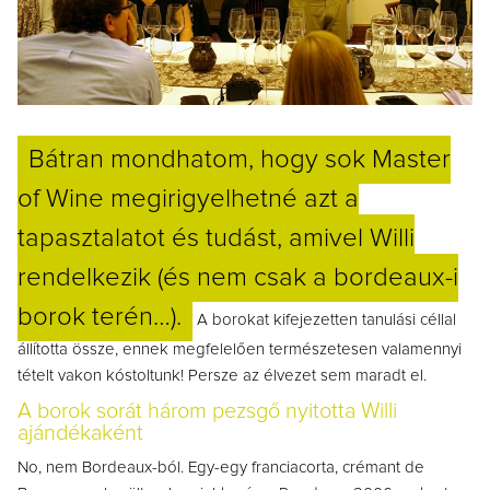
Bátran mondhatom, hogy sok Master
of Wine megirigyelhetné azt a
tapasztalatot és tudást, amivel Willi
rendelkezik (és nem csak a bordeaux-i
borok terén…).
A borokat kifejezetten tanulási céllal
állította össze, ennek megfelelően természetesen valamennyi
tételt vakon kóstoltunk! Persze az élvezet sem maradt el.
A borok sorát három pezsgő nyitotta Willi
ajándékaként
No, nem Bordeaux-ból. Egy-egy franciacorta, crémant de