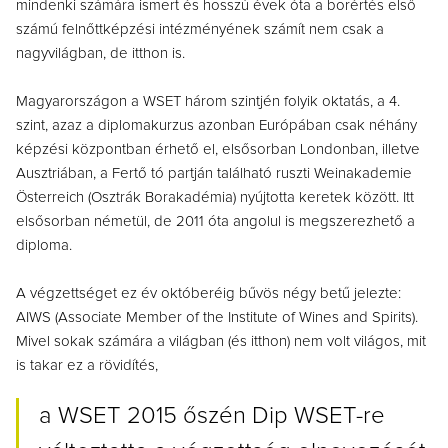
mindenki számára ismert és hosszú évek óta a borértés első
számú felnőttképzési intézményének számít nem csak a
nagyvilágban, de itthon is.
Magyarországon a WSET három szintjén folyik oktatás, a 4.
szint, azaz a diplomakurzus azonban Európában csak néhány
képzési központban érhető el, elsősorban Londonban, illetve
Ausztriában, a Fertő tó partján található ruszti Weinakademie
Österreich (Osztrák Borakadémia) nyújtotta keretek között. Itt
elsősorban németül, de 2011 óta angolul is megszerezhető a
diploma.
A végzettséget ez év októberéig bűvös négy betű jelezte:
AIWS (Associate Member of the Institute of Wines and Spirits).
Mivel sokak számára a világban (és itthon) nem volt világos, mit
is takar ez a rövidítés,
a WSET 2015 őszén Dip WSET-re