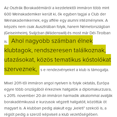
Az Osztrák Borakadémiáról a kezdetektől immáron több mint
600 Weinakademiker került ki, ők egyben tagjai a Club der
Weinakademikernek, egy afféle egy alumni intézménynek. A
képzés nem csak Ausztriában folyik, hanem Németországban
(Geiseinheim), Svájcban (Wädenswill) és most már Dél-Tirolban
Ahol nagyobb számban élnek
is.
klubtagok, rendszeresen találkoznak,
utazásokat, közös tematikus kóstolókat
szerveznek,
s e rendezvényeket a klub is támogatja.
Mivel 2011-től immáron angol nyelven is folyik oktatás, Európa
egyre több országából érkeznek hallgatók a diplomakurzusra,
s 2015. november 20-án immáron harmadik alkalommal avatják
borakadémikussá e kurzusok végzett hallgatóit, közöttük öt
magyart is. A klubban pedig alakult egy „keleti” szekció is, a
régiót pedig a szerző képviseli a klub vezetőségében.