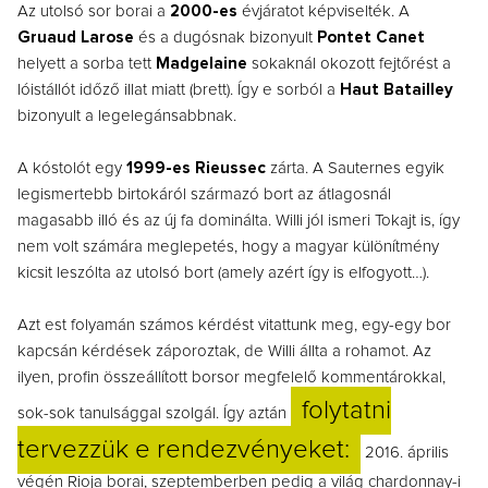
Az utolsó sor borai a
2000-es
évjáratot képviselték. A
Gruaud Larose
és a dugósnak bizonyult
Pontet Canet
helyett a sorba tett
Madgelaine
sokaknál okozott fejtőrést a
lóistállót időző illat miatt (brett). Így e sorból a
Haut Batailley
bizonyult a legelegánsabbnak.
A kóstolót egy
1999-es Rieussec
zárta. A Sauternes egyik
legismertebb birtokáról származó bort az átlagosnál
magasabb illó és az új fa dominálta. Willi jól ismeri Tokajt is, így
nem volt számára meglepetés, hogy a magyar különítmény
kicsit leszólta az utolsó bort (amely azért így is elfogyott…).
Azt est folyamán számos kérdést vitattunk meg, egy-egy bor
kapcsán kérdések záporoztak, de Willi állta a rohamot. Az
ilyen, profin összeállított borsor megfelelő kommentárokkal,
folytatni
sok-sok tanulsággal szolgál. Így aztán
tervezzük e rendezvényeket:
2016. április
végén Rioja borai, szeptemberben pedig a világ chardonnay-i