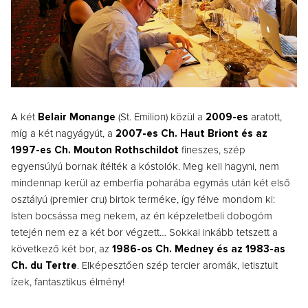
A két
Belair Monange
(St. Emilion) közül a
2009-es
aratott,
míg a két nagyágyút, a
2007-es Ch. Haut Briont és az
1997-es Ch. Mouton Rothschildot
fineszes, szép
egyensúlyú bornak ítélték a kóstolók. Meg kell hagyni, nem
mindennap kerül az emberfia poharába egymás után két első
osztályú (premier cru) birtok terméke, így félve mondom ki:
Isten bocsássa meg nekem, az én képzeletbeli dobogóm
tetején nem ez a két bor végzett… Sokkal inkább tetszett a
következő két bor, az
1986-os Ch. Medney és az 1983-as
Ch. du Tertre
. Elképesztően szép tercier aromák, letisztult
ízek, fantasztikus élmény!