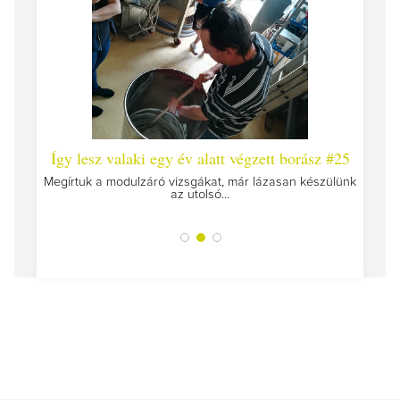
 #26 -
Így lesz valaki egy év alatt végzett borász #25
Így l
Megírtuk a modulzáró vizsgákat, már lázasan készülünk
az utolsó...
tokat
A jár