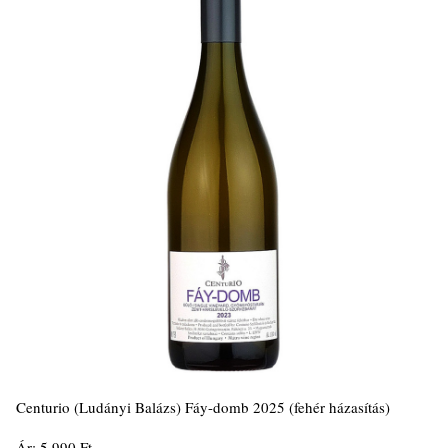
Centurio (Ludányi Balázs) Fáy-domb 2025 (fehér házasítás)
Ár: 5.990 Ft