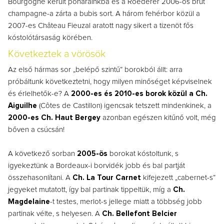
Bourgogne került poharainkba és a Roederer 2006-os brut
champagne-a zárta a bubis sort.
A három fehérbor közül a
2007-es Château Fieuzal aratott nagy sikert a tizenöt fős
kóstolótársaság körében.
Következtek a vörösök
Az első hármas sor „belépő szintű” borokból állt: arra
próbáltunk következtetni, hogy milyen minőséget képviselnek
és érlelhetők-e? A
2000-es és 2010-es borok közül a Ch.
Aiguilhe
(Côtes de Castillon) igencsak tetszett mindenkinek, a
2000-es Ch. Haut Bergey
azonban egészen kitűnő volt, még
bőven a csúcsán!
A következő sorban
2005-ös
borokat kóstoltunk, s
igyekeztünk a Bordeaux-i borvidék jobb és bal partját
összehasonlítani. A
Ch. La Tour Carnet
kifejezett „cabernet-s”
jegyeket mutatott, így bal partinak tippeltük, míg a
Ch.
Magdelaine
-t testes, merlot-s jellege miatt a többség jobb
partinak vélte, s helyesen. A
Ch. Bellefont Belcier