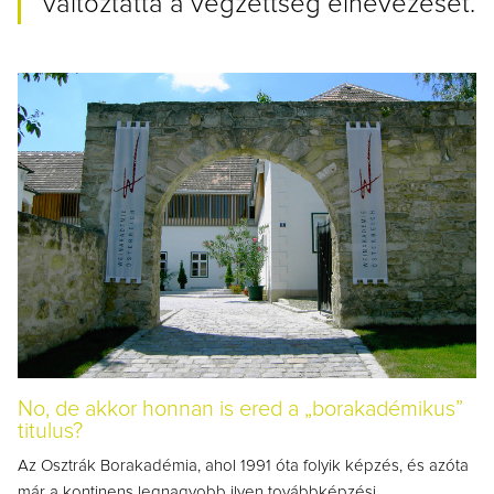
változtatta a végzettség elnevezését.
No, de akkor honnan is ered a „borakadémikus”
titulus?
Az Osztrák Borakadémia, ahol 1991 óta folyik képzés, és azóta
már a kontinens legnagyobb ilyen továbbképzési