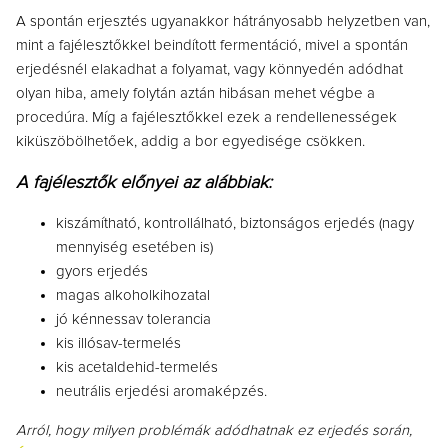
A spontán erjesztés ugyanakkor hátrányosabb helyzetben van,
mint a fajélesztőkkel beindított fermentáció, mivel a spontán
erjedésnél elakadhat a folyamat, vagy könnyedén adódhat
olyan hiba, amely folytán aztán hibásan mehet végbe a
procedúra. Míg a fajélesztőkkel ezek a rendellenességek
kiküszöbölhetőek, addig a bor egyedisége csökken.
A fajélesztők előnyei az alábbiak:
kiszámítható, kontrollálható, biztonságos erjedés (nagy
mennyiség esetében is)
gyors erjedés
magas alkoholkihozatal
jó kénnessav tolerancia
kis illósav-termelés
kis acetaldehid-termelés
neutrális erjedési aromaképzés.
Arról, hogy milyen problémák adódhatnak ez erjedés során,