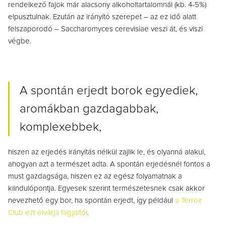
rendelkező fajok már alacsony alkoholtartalomnál (kb. 4-5%)
elpusztulnak. Ezután az irányító szerepet – az ez idő alatt
felszaporodó – Saccharomyces cerevisiae veszi át, és viszi
végbe.
A spontán erjedt borok egyediek,
aromákban gazdagabbak,
komplexebbek,
hiszen az erjedés irányítás nélkül zajlik le, és olyanná alakul,
ahogyan azt a természet adta. A spontán erjedésnél fontos a
must gazdagsága, hiszen ez az egész folyamatnak a
kiindulópontja. Egyesek szerint természetesnek csak akkor
nevezhető egy bor, ha spontán erjedt, így például
a Terroir
Club ezt elvárja tagjaitól
.