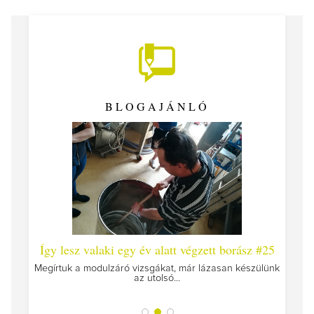
BLOGAJÁNLÓ
 #26 -
Így lesz valaki egy év alatt végzett borász #25
Így l
Megírtuk a modulzáró vizsgákat, már lázasan készülünk
az utolsó...
tokat
A jár