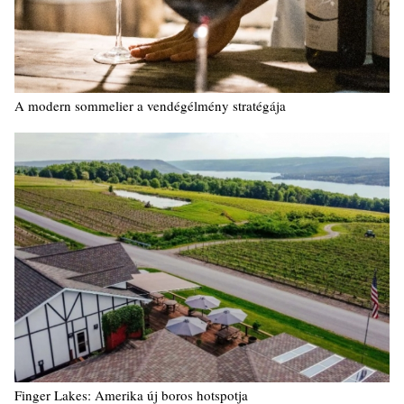
A modern sommelier a vendégélmény stratégája
Finger Lakes: Amerika új boros hotspotja