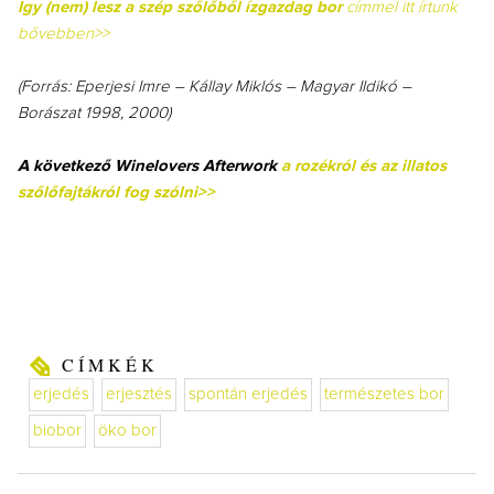
Így (nem) lesz a szép szőlőből ízgazdag bor
címmel itt írtunk
bővebben>>
(Forrás: Eperjesi Imre – Kállay Miklós – Magyar Ildikó –
Borászat 1998, 2000)
A következő Winelovers Afterwork
a rozékról és az illatos
szőlőfajtákról fog szólni>>
CÍMKÉK
erjedés
erjesztés
spontán erjedés
természetes bor
biobor
öko bor