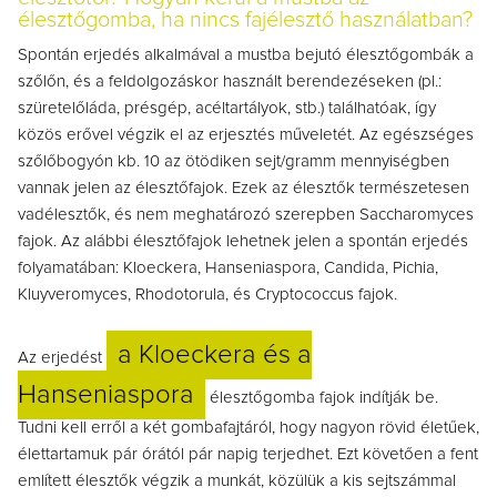
élesztőgomba, ha nincs fajélesztő használatban?
Spontán erjedés alkalmával a mustba bejutó élesztőgombák a
szőlőn, és a feldolgozáskor használt berendezéseken (pl.:
szüretelőláda, présgép, acéltartályok, stb.) találhatóak, így
közös erővel végzik el az erjesztés műveletét. Az egészséges
szőlőbogyón kb. 10 az ötödiken sejt/gramm mennyiségben
vannak jelen az élesztőfajok. Ezek az élesztők természetesen
vadélesztők, és nem meghatározó szerepben Saccharomyces
fajok. Az alábbi élesztőfajok lehetnek jelen a spontán erjedés
folyamatában: Kloeckera, Hanseniaspora, Candida, Pichia,
Kluyveromyces, Rhodotorula, és Cryptococcus fajok.
a Kloeckera és a
Az erjedést
Hanseniaspora
élesztőgomba fajok indítják be.
Tudni kell erről a két gombafajtáról, hogy nagyon rövid életűek,
élettartamuk pár órától pár napig terjedhet. Ezt követően a fent
említett élesztők végzik a munkát, közülük a kis sejtszámmal