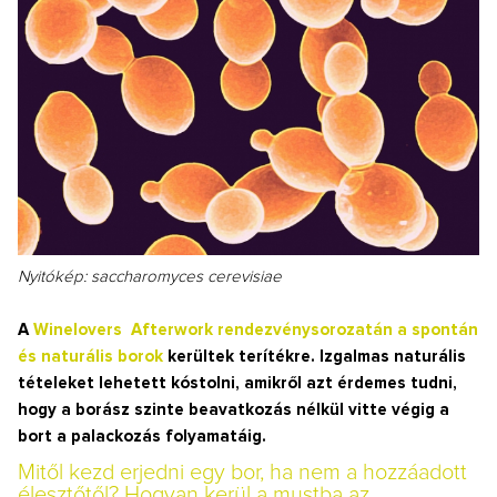
Nyitókép: saccharomyces cerevisiae
A
Winelovers Afterwork rendezvénysorozatán a spontán
és naturális borok
kerültek terítékre. Izgalmas naturális
tételeket lehetett kóstolni, amikről azt érdemes tudni,
hogy a borász szinte beavatkozás nélkül vitte végig a
bort a palackozás folyamatáig.
Mitől kezd erjedni egy bor, ha nem a hozzáadott
élesztőtől? Hogyan kerül a mustba az