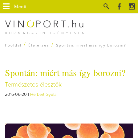
Menü
BORMAGAZIN IGÉNYESEN
/
/
Főoldal
Életérzés
Spontán: miért más így borozni?
Spontán: miért más így borozni?
Természetes élesztők
2016-06-20 |
Herbert Gyula