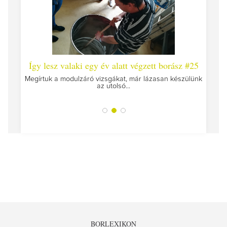
 #26 -
Így lesz valaki egy év alatt végzett borász #25
Így l
Megírtuk a modulzáró vizsgákat, már lázasan készülünk
az utolsó...
tokat
A jár
BORLEXIKON