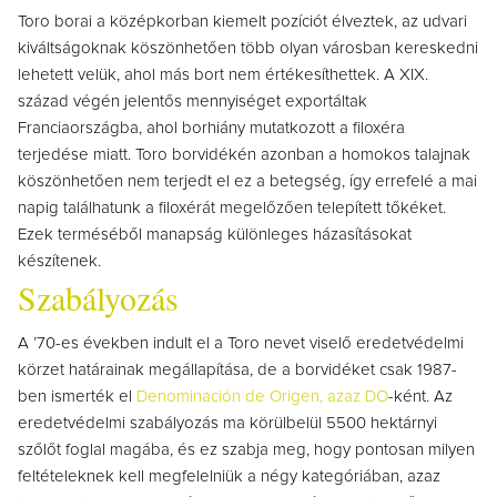
Toro borai a középkorban kiemelt pozíciót élveztek, az udvari
kiváltságoknak köszönhetően több olyan városban kereskedni
lehetett velük, ahol más bort nem értékesíthettek. A XIX.
század végén jelentős mennyiséget exportáltak
Franciaországba, ahol borhiány mutatkozott a filoxéra
terjedése miatt. Toro borvidékén azonban a homokos talajnak
köszönhetően nem terjedt el ez a betegség, így errefelé a mai
napig találhatunk a filoxérát megelőzően telepített tőkéket.
Ezek terméséből manapság különleges házasításokat
készítenek.
Szabályozás
A ’70-es években indult el a Toro nevet viselő eredetvédelmi
körzet határainak megállapítása, de a borvidéket csak 1987-
ben ismerték el
Denominación de Origen, azaz DO
-ként. Az
eredetvédelmi szabályozás ma körülbelül 5500 hektárnyi
szőlőt foglal magába, és ez szabja meg, hogy pontosan milyen
feltételeknek kell megfelelniük a négy kategóriában, azaz