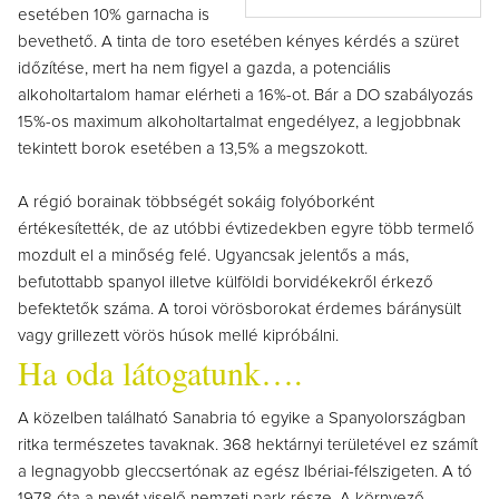
esetében 10% garnacha is
bevethető. A tinta de toro esetében kényes kérdés a szüret
időzítése, mert ha nem figyel a gazda, a potenciális
alkoholtartalom hamar elérheti a 16%-ot. Bár a DO szabályozás
15%-os maximum alkoholtartalmat engedélyez, a legjobbnak
tekintett borok esetében a 13,5% a megszokott.
A régió borainak többségét sokáig folyóborként
értékesítették, de az utóbbi évtizedekben egyre több termelő
mozdult el a minőség felé. Ugyancsak jelentős a más,
befutottabb spanyol illetve külföldi borvidékekről érkező
befektetők száma. A toroi vörösborokat érdemes báránysült
vagy grillezett vörös húsok mellé kipróbálni.
Ha oda látogatunk….
A közelben található Sanabria tó egyike a Spanyolországban
ritka természetes tavaknak. 368 hektárnyi területével ez számít
a legnagyobb gleccsertónak az egész Ibériai-félszigeten. A tó
1978 óta a nevét viselő nemzeti park része. A környező