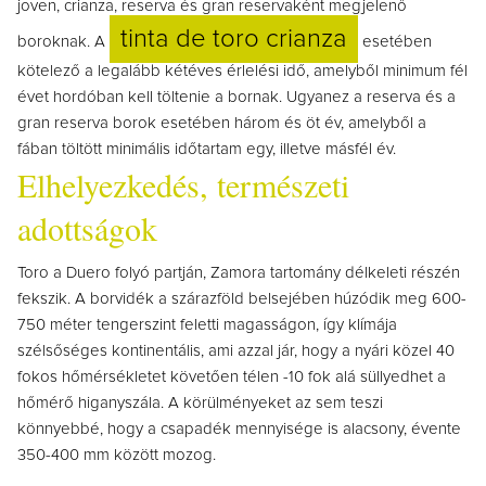
joven, crianza, reserva és gran reservaként megjelenő
tinta de toro crianza
boroknak. A
esetében
kötelező a legalább kétéves érlelési idő, amelyből minimum fél
évet hordóban kell töltenie a bornak. Ugyanez a reserva és a
gran reserva borok esetében három és öt év, amelyből a
fában töltött minimális időtartam egy, illetve másfél év.
Elhelyezkedés, természeti
adottságok
Toro a Duero folyó partján, Zamora tartomány délkeleti részén
fekszik. A borvidék a szárazföld belsejében húzódik meg 600-
750 méter tengerszint feletti magasságon, így klímája
szélsőséges kontinentális, ami azzal jár, hogy a nyári közel 40
fokos hőmérsékletet követően télen -10 fok alá süllyedhet a
hőmérő higanyszála. A körülményeket az sem teszi
könnyebbé, hogy a csapadék mennyisége is alacsony, évente
350-400 mm között mozog.