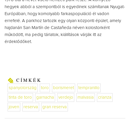
hegyek abból a szempontból is egyedinek számítanak Nyugat-
Európában, hogy komolyabb farkaspopuláció él vadon
errefelé. A parkhoz tartozik egy olyan központi épület, amely
hajdanán San Martín de Castañeda néven kolostorként
működött, ma pedig tárlatok, kiállítások várják itt az
érdeklődőket.
CÍMKÉK
spanyolország
toro
borismeret
tempranillo
tinta de toro
garnacha
verdejo
malvasia
crianza
joven
reserva
gran reserva