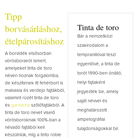
Tipp
Tinta de toro
borvásárláshoz,
Bár a nemzetközi
ételpárosításhoz
szakirodalom a
A borvidék elsősorban
tempranillóval teszi
vörösborairól ismert,
egyenlővé, a tinta de
amelyeket tinta de toro
torót 1990-ben önálló,
néven hoznak forgalomba,
helyi fajtaként
de készítenek itt fehérbort is
malvasia és verdejo fajtákból,
jegyezték be, amely
valamint rozét tinta de toro
saját névvel és
és
garnacha
szőlőfajtákból. A
meghatározott
tinta de toro nevet viselő
ampelográfiai
vörösboroknak 100%-ban a
névadó fajtából kell
tulajdonságokkal bír.
készülniük, míg a tinto roble