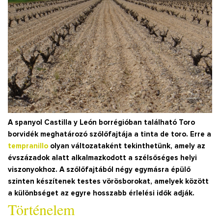
A spanyol Castilla y León borrégióban található Toro
borvidék meghatározó szőlőfajtája a tinta de toro. Erre a
tempranillo
olyan változataként tekinthetünk, amely az
évszázadok alatt alkalmazkodott a szélsőséges helyi
viszonyokhoz. A szőlőfajtából négy egymásra épülő
szinten készítenek testes vörösborokat, amelyek között
a különbséget az egyre hosszabb érlelési idők adják.
Történelem