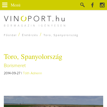
Menü
BORMAGAZIN IGÉNYESEN
/
/
Főoldal
Életérzés
Toro, Spanyolország
Toro, Spanyolország
Borismeret
2014-09-27 |
Tóth Adrienn