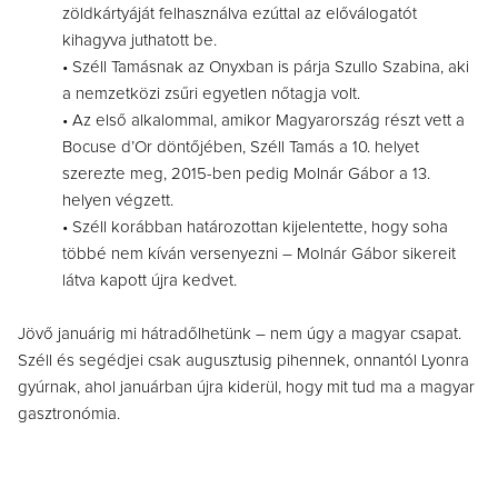
zöldkártyáját felhasználva ezúttal az előválogatót
kihagyva juthatott be.
• Széll Tamásnak az Onyxban is párja Szullo Szabina, aki
a nemzetközi zsűri egyetlen nőtagja volt.
• Az első alkalommal, amikor Magyarország részt vett a
Bocuse d’Or döntőjében, Széll Tamás a 10. helyet
szerezte meg, 2015-ben pedig Molnár Gábor a 13.
helyen végzett.
• Széll korábban határozottan kijelentette, hogy soha
többé nem kíván versenyezni – Molnár Gábor sikereit
látva kapott újra kedvet.
Jövő januárig mi hátradőlhetünk – nem úgy a magyar csapat.
Széll és segédjei csak augusztusig pihennek, onnantól Lyonra
gyúrnak, ahol januárban újra kiderül, hogy mit tud ma a magyar
gasztronómia.