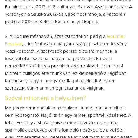
Furmintot, és a 2013-as 6 puttonyos Szarvas Aszút társították. A
versenyen a Sauska 2012-es Cabernet Franc-ja, a vacsorán
pedig a 2012-es Kékfrankosa is helyet kapott.
3. A Bocuse másnapján, azaz csütörtökön pedig a
Gourmet
Fesztivál
, a legfontosabb magyarországi gasztrorendezvény
veszi kezdetét. A szervezők persze biztosra mennek, a
fesztivál első, szakmai napján maguk vezetik körbe a
nemzetközi zsűrit és a prominens szereplőket. Jelenleg öt
Michelin-csillagos éttermünk van, ez kiemelkedő a régióban,
különösen, hogy mindegyik csillagot az elmúlt 2 évben
szereztük. Van már mit megmutatnunk a világnak.
Szóval mi történt a helyszínen?
Még egyszer mondjuk: a hangulat a Hungexpon semmihez
sem volt fogható. Na jó, talán egy remek sportmérkőzéshez. A
teljes verseny a showbiznisz elemeit ötvözte, egész nap
spannolták az egyébként is tomboló nézőket, így a kellően
elnyújtott eredményhirdetésre a két profi magyar műsorvezető,