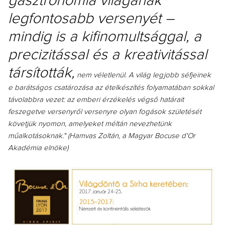
gasztronómia világának
legfontosabb versenyét –
mindig is a kifinomultsággal, a
precizitással és a kreativitással
társították,
nem véletlenül. A világ legjobb séfjeinek
e barátságos csatározása az ételkészítés folyamatában sokkal
távolabbra vezet: az emberi érzékelés végső határait
feszegetve versenyről versenyre olyan fogások születését
követjük nyomon, amelyeket méltán nevezhetünk
műalkotásoknak." (Hamvas Zoltán, a Magyar Bocuse d'Or
Akadémia elnöke)