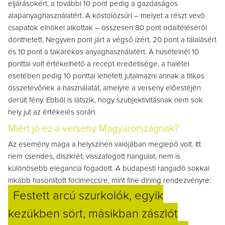
eljárásokért, a további 10 pont pedig a gazdaságos
alapanyaghasználatért. A kóstolózsűri – melyet a részt vevő
csapatok elnökei alkottak – összesen 80 pont odaítéléséről
dönthetett. Negyven pont járt a végső ízért, 20 pont a tálalásért
és 10 pont a takarékos anyaghasználatért. A húsételnél 10
ponttal volt értékelhető a recept eredetisége, a halétel
esetében pedig 10 ponttal lehetett jutalmazni annak a titkos
összetevőnek a használatát, amelyre a verseny előestéjén
derült fény. Ebből is látszik, hogy szubjektivitásnak nem sok
hely jut az értékelés során.
Miért jó ez a verseny Magyarországnak?
Az esemény maga a helyszínen valójában meglepő volt. Itt
nem csendes, diszkrét, visszafogott hangulat, nem is
különösebb elegancia fogadott. A budapesti rangadó sokkal
inkább hasonlított focimeccsre, mint fine dining rendezvényre:
Festett arcú szurkolók, egyik
kezükben sört, másikban zászlót