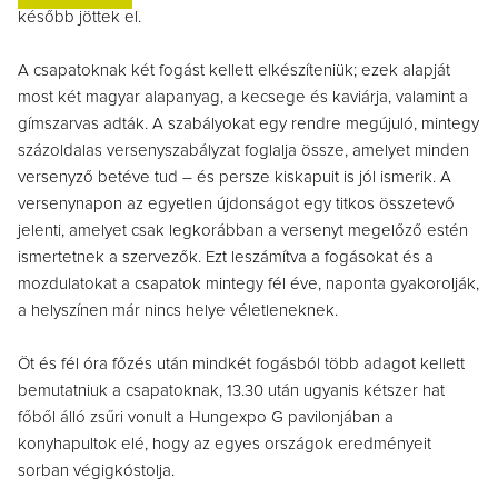
később jöttek el.
A csapatoknak két fogást kellett elkészíteniük; ezek alapját
most két magyar alapanyag, a kecsege és kaviárja, valamint a
gímszarvas adták. A szabályokat egy rendre megújuló, mintegy
százoldalas versenyszabályzat foglalja össze, amelyet minden
versenyző betéve tud – és persze kiskapuit is jól ismerik. A
versenynapon az egyetlen újdonságot egy titkos összetevő
jelenti, amelyet csak legkorábban a versenyt megelőző estén
ismertetnek a szervezők. Ezt leszámítva a fogásokat és a
mozdulatokat a csapatok mintegy fél éve, naponta gyakorolják,
a helyszínen már nincs helye véletleneknek.
Öt és fél óra főzés után mindkét fogásból több adagot kellett
bemutatniuk a csapatoknak, 13.30 után ugyanis kétszer hat
főből álló zsűri vonult a Hungexpo G pavilonjában a
konyhapultok elé, hogy az egyes országok eredményeit
sorban végigkóstolja.