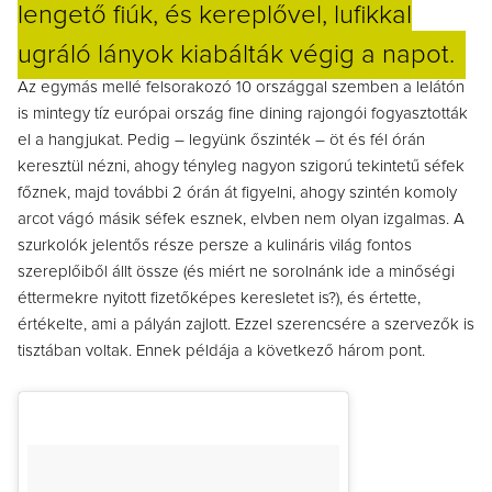
lengető fiúk, és kereplővel, lufikkal
ugráló lányok kiabálták végig a napot.
Az egymás mellé felsorakozó 10 országgal szemben a lelátón
is mintegy tíz európai ország fine dining rajongói fogyasztották
el a hangjukat. Pedig – legyünk őszinték – öt és fél órán
keresztül nézni, ahogy tényleg nagyon szigorú tekintetű séfek
főznek, majd további 2 órán át figyelni, ahogy szintén komoly
arcot vágó másik séfek esznek, elvben nem olyan izgalmas. A
szurkolók jelentős része persze a kulináris világ fontos
szereplőiből állt össze (és miért ne sorolnánk ide a minőségi
éttermekre nyitott fizetőképes keresletet is?), és értette,
értékelte, ami a pályán zajlott. Ezzel szerencsére a szervezők is
tisztában voltak. Ennek példája a következő három pont.