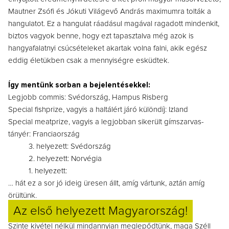
Mautner Zsófi és Jókuti Világevő András maximumra tolták a
hangulatot. Ez a hangulat ráadásul magával ragadott mindenkit,
biztos vagyok benne, hogy ezt tapasztalva még azok is
hangyafalatnyi csúcsételeket akartak volna falni, akik egész
eddig életükben csak a mennyiségre esküdtek.
Így mentünk sorban a bejelentésekkel:
Legjobb commis: Svédország, Hampus Risberg
Special fishprize, vagyis a haltálért járó különdíj: Izland
Special meatprize, vagyis a legjobban sikerült gímszarvas-
tányér: Franciaország
3. helyezett: Svédország
2. helyezett: Norvégia
1. helyezett:
… hát ez a sor jó ideig üresen állt, amíg vártunk, aztán amíg
örültünk.
Az első helyezett Magyarország!
Szinte kivétel nélkül mindannyian meglepődtünk, maga Széll