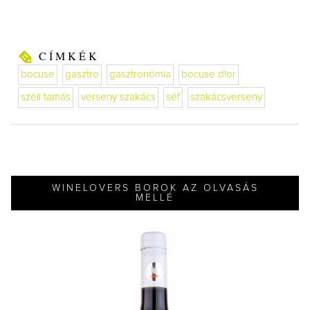
CÍMKÉK
bocuse
gasztro
gasztronómia
bocuse d!or
széll tamás
verseny szakács
séf
szakácsverseny
WINELOVERS BOROK AZ OLVASÁS
MELLÉ