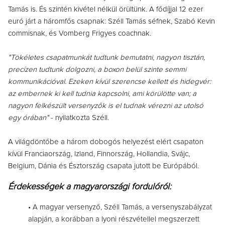
Tamás is. És szintén kivétel nélkül örültünk. A fődíjjal 12 ezer
euró járt a háromfős csapnak: Széll Tamás séfnek, Szabó Kevin
commisnak, és Vomberg Frigyes coachnak.
"Tökéletes csapatmunkát tudtunk bemutatni, nagyon tisztán,
precízen tudtunk dolgozni, a boxon belül szinte semmi
kommunikációval. Ezeken kívül szerencse kellett és hidegvér:
az embernek ki kell tudnia kapcsolni, ami körülötte van; a
nagyon felkészült versenyzők is el tudnak vérezni az utolsó
egy órában"
- nyilatkozta Széll.
A világdöntőbe a három dobogós helyezést elért csapaton
kívül Franciaország, Izland, Finnország, Hollandia, Svájc,
Belgium, Dánia és Észtország csapata jutott be Európából.
Érdekességek a magyarországi fordulóról:
• A magyar versenyző, Széll Tamás, a versenyszabályzat
alapján, a korábban a lyoni részvétellel megszerzett