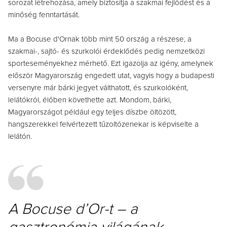
sorozat létrehozása, amely biztosítja a szakmai fejlődést és a
minőség fenntartását.
Ma a Bocuse d'Ornak több mint 50 ország a részese, a
szakmai-, sajtó- és szurkolói érdeklődés pedig nemzetközi
sporteseményekhez mérhető. Ezt igazolja az igény, amelynek
először Magyarország engedett utat, vagyis hogy a budapesti
versenyre már bárki jegyet válthatott, és szurkolóként,
lelátókról, élőben követhette azt. Mondom, bárki,
Magyarországot például egy teljes díszbe öltözött,
hangszerekkel felvértezett tűzoltózenekar is képviselte a
lelátón.
A Bocuse d’Or-t – a