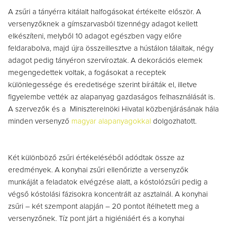
A zsűri a tányérra kitálalt halfogásokat értékelte először. A
versenyzőknek a gímszarvasból tizennégy adagot kellett
elkészíteni, melyből 10 adagot egészben vagy előre
feldarabolva, majd újra összeillesztve a hústálon tálaltak, négy
adagot pedig tányéron szervíroztak. A dekorációs elemek
megengedettek voltak, a fogásokat a receptek
különlegessége és eredetisége szerint bírálták el, illetve
figyelembe vették az alapanyag gazdaságos felhasználását is.
A szervezők és a Miniszterelnöki Hivatal közbenjárásának hála
minden versenyző
magyar alapanyagokkal
dolgozhatott.
Két különböző zsűri értékeléséből adódtak össze az
eredmények. A konyhai zsűri ellenőrizte a versenyzők
munkáját a feladatok elvégzése alatt, a kóstolózsűri pedig a
végső kóstolási fázisokra koncentrált az asztalnál. A konyhai
zsűri – két szempont alapján – 20 pontot ítélhetett meg a
versenyzőnek. Tíz pont járt a higiéniáért és a konyhai