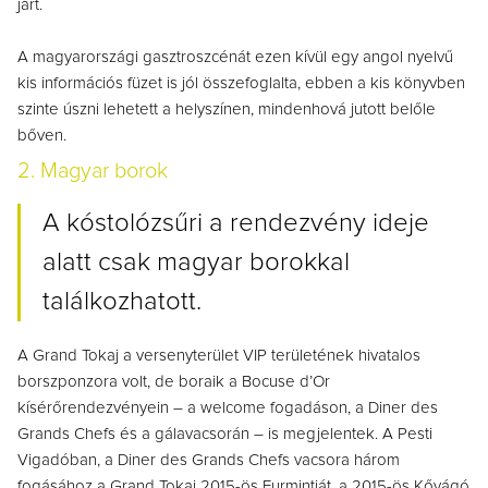
járt.
A magyarországi gasztroszcénát ezen kívül egy angol nyelvű
kis információs füzet is jól összefoglalta, ebben a kis könyvben
szinte úszni lehetett a helyszínen, mindenhová jutott belőle
bőven.
2. Magyar borok
A kóstolózsűri a rendezvény ideje
alatt csak magyar borokkal
találkozhatott.
A Grand Tokaj a versenyterület VIP területének hivatalos
borszponzora volt, de boraik a Bocuse d’Or
kísérőrendezvényein – a welcome fogadáson, a Diner des
Grands Chefs és a gálavacsorán – is megjelentek. A Pesti
Vigadóban, a Diner des Grands Chefs vacsora három
fogásához a Grand Tokaj 2015-ös Furmintját, a 2015-ös Kővágó