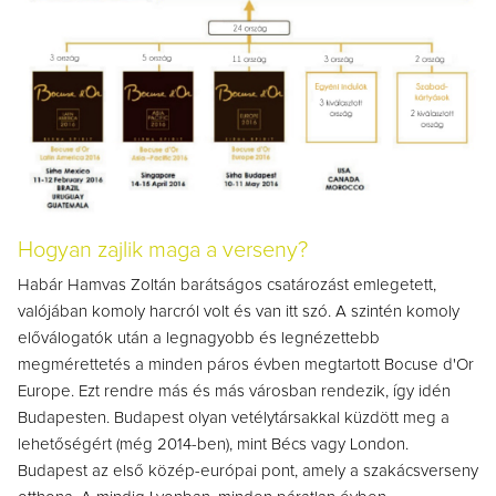
Hogyan zajlik maga a verseny?
Habár Hamvas Zoltán barátságos csatározást emlegetett,
valójában komoly harcról volt és van itt szó. A szintén komoly
előválogatók után a legnagyobb és legnézettebb
megmérettetés a minden páros évben megtartott Bocuse d'Or
Europe. Ezt rendre más és más városban rendezik, így idén
Budapesten. Budapest olyan vetélytársakkal küzdött meg a
lehetőségért (még 2014-ben), mint Bécs vagy London.
Budapest az első közép-európai pont, amely a szakácsverseny