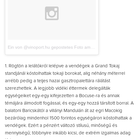
Ein von @vinoport.hu gepostetes Foto
am
11. Mai 2016 um 3:44 U
1. Rögtön a lelátókról lelépve a vendégek a Grand Tokaj
standjánál kóstolhattak tokaji borokat, alig néhány méterrel
arrébb pedig a teljes hazai gasztropalettára rálátást
szerezhettek. A legjobb vidéki éttermek delegálták
egységeiket egy-egy kifejezetten a Bocuse-ra és annak
témájára álmodott fogással, és egy-egy hozzá társított borral. A
balatoni Baricskától a villányi Mandulán át az egri Macokig
bezárólag mindenhol 1500 forintos egységáron kóstolhattak a
vendégek. Ezért a pénzért változó stílusú, minőségű és
mennyiségű; többnyire inkább kicsi, de extrém izgalmas adag