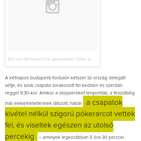
Ein von @vinoport.hu gepostetes Video
am
11. Mai 2016 um 6:01 
A kétnapos budapesti fordulón kétszer tíz ország delegált
séfje, és azok csapata sorakozott fel kedden és szerdán
reggel 9.30-kor. Amikor a stoppereket lenyomták, a feszültség
a csapatok
már elviselhetetlennek látszott, habár
kivétel nélkül szigorú pókerarcot vettek
fel, és viseltek egészen az utolsó
percekig
– amelyek legkorábban 5 óra 30 perccel