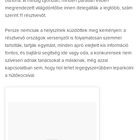
otthona. A mindig Lyonban, minden páratlan évben
megrendezett világdöntőbe innen delegálták a legtöbb, szám
szerint 11 résztvevőt.
Persze nemcsak a helyszínek küzdöttek meg keményen: a
résztvevő országok versenyzői is folyamatosan szemmel
tartották, tartják egymást, minden apró elejtett kis információ
fontos, és bajtársi segítség ide vagy oda, a konkurensek nem
szívesen adnak tanácsokat a másiknak, még azzal
kapcsolatban sem, hogy hol lehet legegyszerűbben leparkolni
a hűtőkocsival.