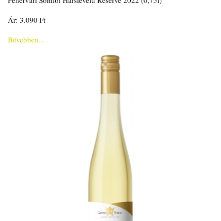
Fehérvári Somlói Hárslevelű Reserve 2022 (0,75l)
Ár: 3.090 Ft
Bővebben...