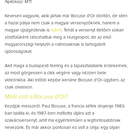
Nyitókép: MTI
Kevesen vagyunk, akik jártak már Bocuse d'Or döntőn, de idén
a hazai pálya nem csak a magyar versenyzőknek, hanem a
magyar újságíróknak is
lejtett
. Tehát a versenyt illetően sokan
zöldfülűként célozhattuk meg a Hungexpot, de az első
magyarországi helyszín a rutinosaknak is tartogatott
újdonságokat.
Akit maga a budapesti feeling és a tapasztalataink érdekelnek,
az most görgessen a cikk végére vagy nézzen bele
videónkba. Aki előbb képbe kerülne Bocuse d'Or-ügyben, az
csak olvasson.
Miről szól a Bocuse d'Or?
Kezdjük messziről: Paul Bocuse, a francia séfek doyenje 1983-
ban találta ki, és 1987-ben indította útjára azt a
szakácsversenyt, amit ma egyértelműen a legfontosabbnak
nevezünk. És már akkor pontosan ez volt a célja: egy olyan