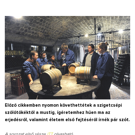
Előző cikkemben nyomon követhettétek a szigetcsépi
szőlőtőkéktől a mustig, ígéretemhez hűen ma az
erjedésről, valamint életem első fejtéséről írnék pár szót.
A sorozat első része
ITT
olvasható.