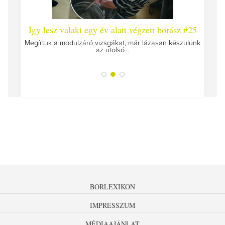
 #26 -
Így lesz valaki egy év alatt végzett borász #25
Így l
Megírtuk a modulzáró vizsgákat, már lázasan készülünk
az utolsó...
tokat
A jár
BORLEXIKON
IMPRESSZUM
MÉDIAAJÁNLAT