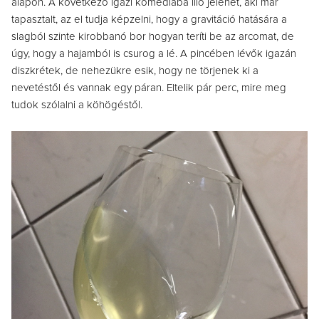
alapon. A következő igazi komédiába illő jelenet, aki már
tapasztalt, az el tudja képzelni, hogy a gravitáció hatására a
slagból szinte kirobbanó bor hogyan teríti be az arcomat, de
úgy, hogy a hajamból is csurog a lé. A pincében lévők igazán
diszkrétek, de nehezükre esik, hogy ne törjenek ki a
nevetéstől és vannak egy páran. Eltelik pár perc, mire meg
tudok szólalni a köhögéstől.