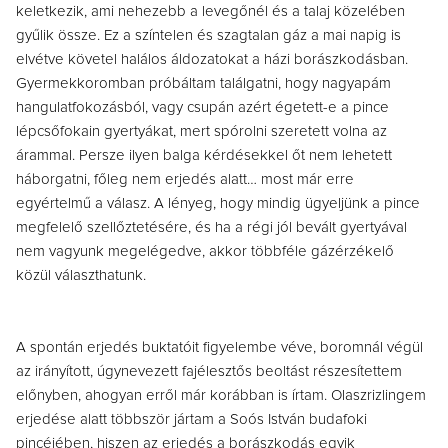
keletkezik, ami nehezebb a levegőnél és a talaj közelében
gyűlik össze. Ez a színtelen és szagtalan gáz a mai napig is
elvétve követel halálos áldozatokat a házi borászkodásban.
Gyermekkoromban próbáltam találgatni, hogy nagyapám
hangulatfokozásból, vagy csupán azért égetett-e a pince
lépcsőfokain gyertyákat, mert spórolni szeretett volna az
árammal. Persze ilyen balga kérdésekkel őt nem lehetett
háborgatni, főleg nem erjedés alatt… most már erre
egyértelmű a válasz. A lényeg, hogy mindig ügyeljünk a pince
megfelelő szellőztetésére, és ha a régi jól bevált gyertyával
nem vagyunk megelégedve, akkor többféle gázérzékelő
közül választhatunk.
A spontán erjedés buktatóit figyelembe véve, boromnál végül
az irányított, úgynevezett fajélesztős beoltást részesítettem
előnyben, ahogyan erről már korábban is írtam. Olaszrizlingem
erjedése alatt többször jártam a Soós István budafoki
pincéjében, hiszen az erjedés a borászkodás egyik