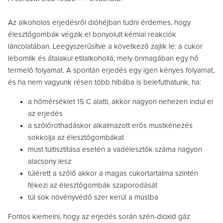
Az alkoholos erjedésről dióhéjban tudni érdemes, hogy
élesztőgombák végzik el bonyolult kémiai reakciók
láncolatában. Leegyszerűsítve a következő zajlik le: a cukor
lebomlik és átalakul etilalkohollá, mely önmagában egy hő
termelő folyamat. A spontán erjedés egy igen kényes folyamat,
és ha nem vagyunk résen több hibába is belefuthatunk, ha:
a hőmérséklet 15 C alatti, akkor nagyon nehezen indul el
az erjedés
a szőlőrothadáskor alkalmazott erős mustkénezés
sokkolja az élesztőgombákat
must túltisztítása esetén a vadélesztők száma nagyon
alacsony lesz
túlérett a szőlő akkor a magas cukortartalma szintén
fékezi az élesztőgombák szaporodását
túl sok növényvédő szer kerül a mustba
Fontos kiemelni, hogy az erjedés során szén-dioxid gáz