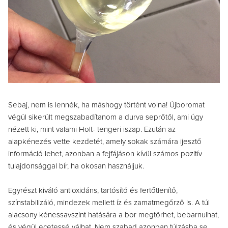
Sebaj, nem is lennék, ha máshogy történt volna! Újboromat
végül sikerült megszabadítanom a durva seprőtől, ami úgy
nézett ki, mint valami Holt- tengeri iszap. Ezután az
alapkénezés vette kezdetét, amely sokak számára ijesztő
információ lehet, azonban a fejfájáson kívül számos pozitív
tulajdonsággal bír, ha okosan használjuk.
Egyrészt kiváló antioxidáns, tartósító és fertőtlenítő,
színstabilizáló, mindezek mellett íz és zamatmegőrző is. A túl
alacsony kénessavszint hatására a bor megtörhet, bebarnulhat,
és végül ecetessé válhat. Nem szabad azonban túlzásba se