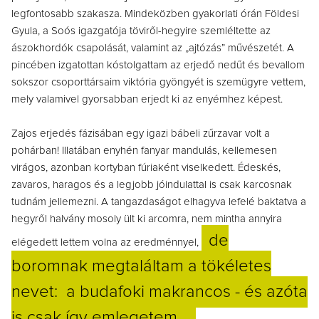
legfontosabb szakasza. Mindeközben gyakorlati órán Földesi
Gyula, a Soós igazgatója töviről-hegyire szemléltette az
ászokhordók csapolását, valamint az „ajtózás” művészetét. A
pincében izgatottan kóstolgattam az erjedő nedűt és bevallom
sokszor csoporttársaim viktória gyöngyét is szemügyre vettem,
mely valamivel gyorsabban erjedt ki az enyémhez képest.
Zajos erjedés fázisában egy igazi bábeli zűrzavar volt a
pohárban! Illatában enyhén fanyar mandulás, kellemesen
virágos, azonban kortyban fúriaként viselkedett. Édeskés,
zavaros, haragos és a legjobb jóindulattal is csak karcosnak
tudnám jellemezni. A tangazdaságot elhagyva lefelé baktatva a
hegyről halvány mosoly ült ki arcomra, nem mintha annyira
de
elégedett lettem volna az eredménnyel,
boromnak megtaláltam a tökéletes
nevet: a budafoki makrancos - és azóta
is csak így emlegetem…