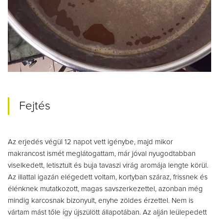
Fejtés
Az erjedés végül 12 napot vett igénybe, majd mikor
makrancost ismét meglátogattam, már jóval nyugodtabban
viselkedett, letisztult és buja tavaszi virág aromája lengte körül.
Az illattal igazán elégedett voltam, kortyban száraz, frissnek és
élénknek mutatkozott, magas savszerkezettel, azonban még
mindig karcosnak bizonyult, enyhe zöldes érzettel. Nem is
vártam mást tőle így újszülött állapotában. Az alján leülepedett