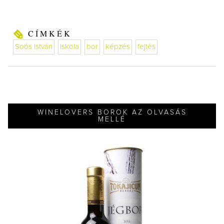
CÍMKÉK
Soós István
iskola
bor
képzés
fejtés
WINELOVERS BOROK AZ OLVASÁS
MELLÉ