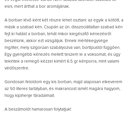
esni, mert árthat a bor aromájának.
A borban lévő ként két részre lehet osztani: az egyik a kötött, a
másik a szabad kén. Csupán az ún. disszociáltatlan szabad kén
fejt ki hatást a borban, tehát mikor kiegészítő kénezésről
beszélünk, akkor ezt vizsgáljuk. Ennek mértékegysége
mg/liter, mely szigorúan szabályozva van, bortípustól függően.
Egy gyengébb kénezés mellett teszem le a voksomat, és úgy
tekintek a remegő kézzel kimért 6.5 gr kénporra, mint valami
védőszentre.
Gondosan feloldom egy kis borban, majd alaposan elkeverem
az 50 literes tartályban, és makrancost ismét magára hagyom,
hogy kipihenje fáradalmait.
A beszámolót hamarosan folytatjuk!