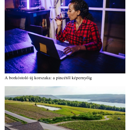
A borkóstoló új korszaka: a pincétől képernyőig