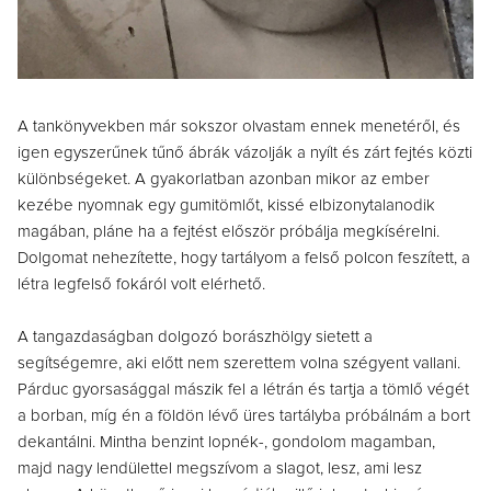
A tankönyvekben már sokszor olvastam ennek menetéről, és
igen egyszerűnek tűnő ábrák vázolják a nyílt és zárt fejtés közti
különbségeket. A gyakorlatban azonban mikor az ember
kezébe nyomnak egy gumitömlőt, kissé elbizonytalanodik
magában, pláne ha a fejtést először próbálja megkísérelni.
Dolgomat nehezítette, hogy tartályom a felső polcon feszített, a
létra legfelső fokáról volt elérhető.
A tangazdaságban dolgozó borászhölgy sietett a
segítségemre, aki előtt nem szerettem volna szégyent vallani.
Párduc gyorsasággal mászik fel a létrán és tartja a tömlő végét
a borban, míg én a földön lévő üres tartályba próbálnám a bort
dekantálni. Mintha benzint lopnék-, gondolom magamban,
majd nagy lendülettel megszívom a slagot, lesz, ami lesz