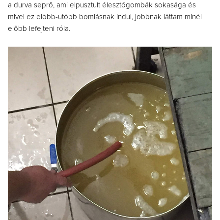
a durva seprő, ami elpusztult élesztőgombák sokasága és
mivel ez előbb-utóbb bomlásnak indul, jobbnak láttam minél
előbb lefejteni róla.